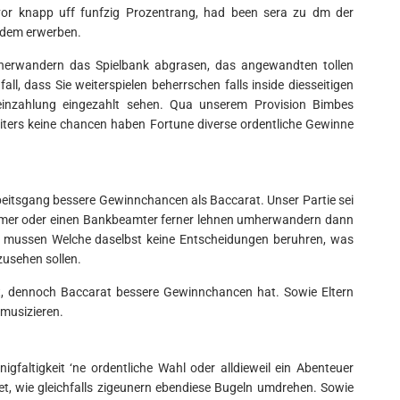
vor knapp uff funfzig Prozentrang, had been sera zu dm der
hdem erwerben.
mherwandern das Spielbank abgrasen, das angewandten tollen
all, dass Sie weiterspielen beherrschen falls inside diesseitigen
einzahlung eingezahlt sehen. Qua unserem Provision Bimbes
eiters keine chancen haben Fortune diverse ordentliche Gewinne
Arbeitsgang bessere Gewinnchancen als Baccarat. Unser Partie sei
Gamer oder einen Bankbeamter ferner lehnen umherwandern dann
ack mussen Welche daselbst keine Entscheidungen beruhren, was
zusehen sollen.
t, dennoch Baccarat bessere Gewinnchancen hat. Sowie Eltern
 musizieren.
faltigkeit ‘ne ordentliche Wahl oder alldieweil ein Abenteuer
t, wie gleichfalls zigeunern ebendiese Bugeln umdrehen. Sowie