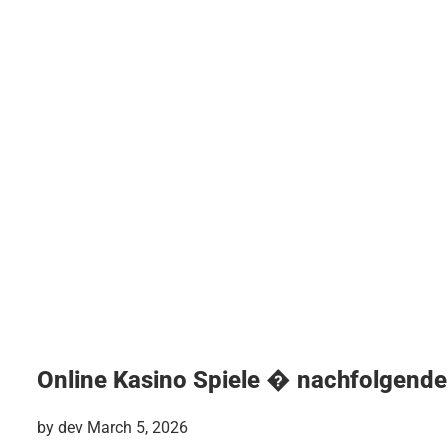
Online Kasino Spiele � nachfolgende 
by dev March 5, 2026