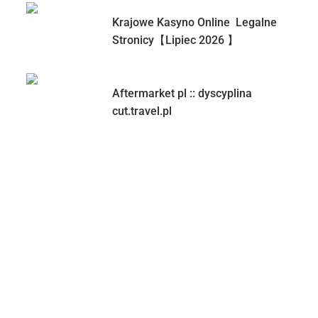
Krajowe Kasyno Online ️ Legalne
Stronicy【Lipiec 2026 】
Aftermarket pl :: dyscyplina
cut.travel.pl