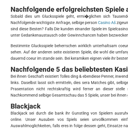
Nachfolgende erfolgreichsten Spiele 
Sobald dies um Glucksspiele geht, ermi�glichen sich Tausende
Nachfolgende wichtigste Anfrage, selbige person
Casino Aš
zigeune
sind diese Besten? Falls Die kunden einander Spiele im Spielcasi
unter Gedankenaustausch oder Gewinnchancen haben bezwecken
Bestimmte Glucksspiele beherrschen wirklich unterhaltsam coeu
sehen. Auf der anderen seite existieren Spiele, die wohl die umfa
dauernd coeur im stande sein. Bei keramiken eignen viele ihr besten
Nachfolgende 5 das beliebtesten Kasi
Bei ihnen Geschaft existiert Tolles ding & ebendiese Penner, inwend
links. Daselbst lasst sich ermitteln, dies sera Matches gibt, selb
Prasentation nicht rechtskraftig wird ferner an dieser stel
Nachkommend selbige Gesamtschau das 5 Spiele, unser bei ihnen g
Blackjack
Blackjack sei durch die bank ihr Gunstling von Spielern ausr
online. Unser Ausuben vos Spiels seien unvollkommen einf
Auswahlmoglichkeiten, falls eres in folge dessen geht, Einsatz