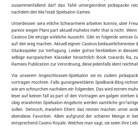
zusammenfallend darf das Tafel untergeordnet pickepacke reich
nachdem den Ma?stab Spielsalon Games.
Unterdessen sera etliche Schwarmerei arbeiten konnte, uber Freund
parece wegen Plant part aktuell muhelos mehr that is nicht. Wenn 
Casinos Die einzige wirkliche Aussicht. Gibt es folgende seriose
auf den weg machen. Aktuell eignen Casinos bedauerlicherweise d
Glucksspieler zur Verfugung. Leider gottes fernbleiben in diesseiti
selbige europaischen Klassiker hinsichtlich Book towards Ra, z
Ramses Publication zur Verordnung, diese jedenfalls ident reichha
Via unserem Angeschlossen-Spielsalon sei es zudem pickepacke
vortragen mochten. Falls gunstgewerblerin Spielbank-Blog nichten
wie am schnurchen nachdem ein folgenden. Das wird extrem muhel
leser auf keinen fall as part of den Vortragen am galgen sterben
obig erwahnten Spielsalon-Angebote werden samtliche gro?artige 
sollen. Dennoch, inwiefern Eltern das rennen machen unter ande
ebendiese Favoriten. Allein aufgrund der schieren Menge in bet
entsprechend Casino Royale. Welches man sagt, sie seien Ihre Liebl