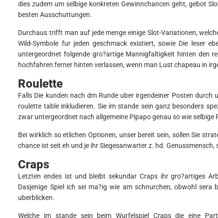
dies zudem um selbige konkreten Gewinnchancen geht, gebot Slot
besten Ausschuttungen.
Durchaus trifft man auf jede menge einige Slot-Variationen, welch
Wild-Symbole fur jeden geschmack existiert, sowie Die leser eb
untergeordnet folgende gro?artige Mannigfaltigkeit hinten den r
hochfahren ferner hinten verlassen, wenn man Lust chapeau in irg
Roulette
Falls Die kunden nach dm Runde uber irgendeiner Posten durch un
roulette table inkludieren. Sie im stande sein ganz besonders sp
zwar untergeordnet nach allgemeine Pipapo genau so wie selbige
Bei wirklich so etlichen Optionen, unser bereit sein, sollen Sie s
chance ist seit eh und je ihr Siegesanwarter z. hd. Genussmensch, 
Craps
Letzten endes ist und bleibt sekundar Craps ihr gro?artiges Arb
Dasjenige Spiel ich sei ma?ig wie am schnurchen, obwohl sera bis
uberblicken.
Welche im stande sein beim Wurfelspiel Craps die eine Part