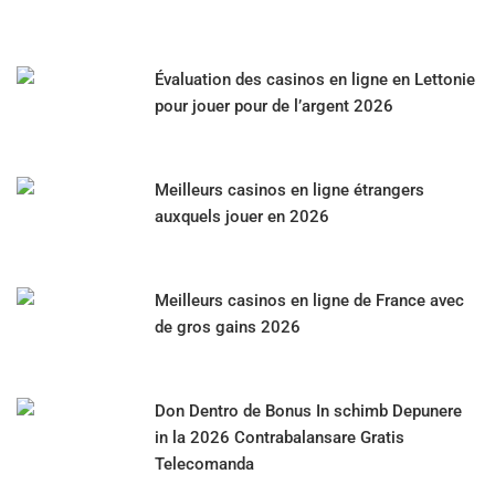
Évaluation des casinos en ligne en Lettonie
pour jouer pour de l’argent 2026
Meilleurs casinos en ligne étrangers
auxquels jouer en 2026
Meilleurs casinos en ligne de France avec
de gros gains 2026
Don Dentro de Bonus In schimb Depunere
in la 2026 Contrabalansare Gratis
Telecomanda