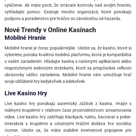
vylúčenie. Ak máte pocit, že strácate kontrolu nad svojím hraním,
vyhľadajte pomoc. Existuje mnoho organizácií, ktoré ponúkajú
podporu a poradenstvo pre hráčov so závislosťou od hazardu.
Nové Trendy v Online Kasínach
Mobilné Hranie
Mobilné hranie je čoraz populárnejšie. Uistite sa, že kasíno, ktoré si
vyberiete, ponúka kvalitnú mobilnú platformu, ktorá je kompatibilná
s vašim zariadením. Hľadajte kasína s natívnymi aplikáciami alebo
responzívnymi webovými stránkami, ktoré sa prispôsobia veľkosti
obrazovky vášho zariadenia. Mobilné hranie vám umožňuje hrať
svoje obľúbené hry kedykoľvek a kdekoľvek.
Live Kasíno Hry
Live kasíno hry ponúkajú autentický zážitok z kasína. Hrajte s
reálnymi krupiérmi v reálnom čase prostredníctvom streamovania
videa. Live kasíno hry zahŕňajú blackjack, ruletu, baccarat a poker.
Interakcia s krupiérmi a ostatnými hráčmi dodáva hre sociálny
rozmer. Uistite sa, že máte stabilné internetové pripojenie pre