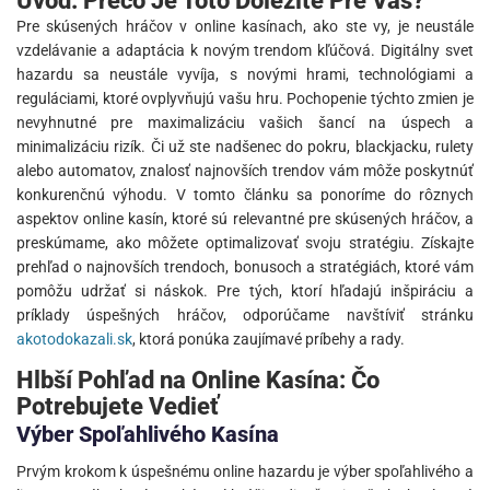
Úvod: Prečo Je Toto Dôležité Pre Vás?
Pre skúsených hráčov v online kasínach, ako ste vy, je neustále
vzdelávanie a adaptácia k novým trendom kľúčová. Digitálny svet
hazardu sa neustále vyvíja, s novými hrami, technológiami a
reguláciami, ktoré ovplyvňujú vašu hru. Pochopenie týchto zmien je
nevyhnutné pre maximalizáciu vašich šancí na úspech a
minimalizáciu rizík. Či už ste nadšenec do pokru, blackjacku, rulety
alebo automatov, znalosť najnovších trendov vám môže poskytnúť
konkurenčnú výhodu. V tomto článku sa ponoríme do rôznych
aspektov online kasín, ktoré sú relevantné pre skúsených hráčov, a
preskúmame, ako môžete optimalizovať svoju stratégiu. Získajte
prehľad o najnovších trendoch, bonusoch a stratégiách, ktoré vám
pomôžu udržať si náskok. Pre tých, ktorí hľadajú inšpiráciu a
príklady úspešných hráčov, odporúčame navštíviť stránku
akotodokazali.sk
, ktorá ponúka zaujímavé príbehy a rady.
Hlbší Pohľad na Online Kasína: Čo
Potrebujete Vedieť
Výber Spoľahlivého Kasína
Prvým krokom k úspešnému online hazardu je výber spoľahlivého a