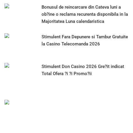
Bonusul de reincarcare din Cateva luni a
ob?ine o reclama recurenta disponibila in la
Majoritatea Luna calendaristica
Stimulent Fara Depunere si Tambur Gratuite
la Casino Telecomanda 2026
Stimulent Don Casino 2026 Gre?it indicat
Total Ofera ?i ?i Promo?ii