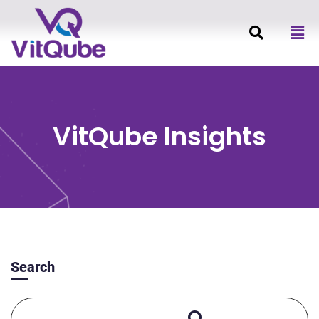
VitQube Insights
Search