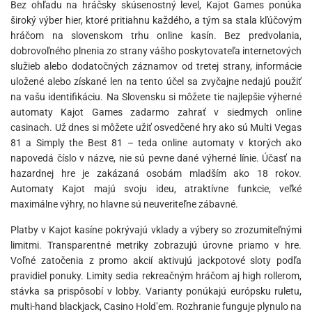
Bez ohľadu na hráčsky skúsenostný level, Kajot Games ponúka
široký výber hier, ktoré pritiahnu každého, a tým sa stala kľúčovým
hráčom na slovenskom trhu online kasín. Bez predvolania,
dobrovoľného plnenia zo strany vášho poskytovateľa internetových
služieb alebo dodatočných záznamov od tretej strany, informácie
uložené alebo získané len na tento účel sa zvyčajne nedajú použiť
na vašu identifikáciu. Na Slovensku si môžete tie najlepšie výherné
automaty Kajot Games zadarmo zahrať v siedmych online
casinach. Už dnes si môžete užiť osvedčené hry ako sú Multi Vegas
81 a Simply the Best 81 – teda online automaty v ktorých ako
napovedá číslo v názve, nie sú pevne dané výherné línie. Účasť na
hazardnej hre je zakázaná osobám mladším ako 18 rokov.
Automaty Kajot majú svoju ideu, atraktívne funkcie, veľké
maximálne výhry, no hlavne sú neuveriteľne zábavné.
Platby v Kajot kasíne pokrývajú vklady a výbery so zrozumiteľnými
limitmi. Transparentné metriky zobrazujú úrovne priamo v hre.
Voľné zatočenia z promo akcií aktivujú jackpotové sloty podľa
pravidiel ponuky. Limity sedia rekreačným hráčom aj high rollerom,
stávka sa prispôsobí v lobby. Varianty ponúkajú európsku ruletu,
multi-hand blackjack, Casino Hold’em. Rozhranie funguje plynulo na