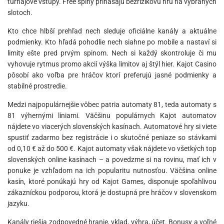
turnajové vstupy. Free spiny prinášajú bezrizikovú hru na vybraných
slotoch.
Kto chce hlbší prehľad nech sleduje oficiálne kanály a aktuálne
podmienky. Kto hľadá pohodlie nech siahne po mobile a nastaví si
limity ešte pred prvým spinom. Nech si každý skontroluje či mu
vyhovuje rytmus promo akcií výška limitov aj štýl hier. Kajot Casino
pôsobí ako voľba pre hráčov ktorí preferujú jasné podmienky a
stabilné prostredie.
Medzi najpopulárnejšie vôbec patria automaty 81, teda automaty s
81 výhernými líniami. Väčšinu populárnych Kajot automatov
nájdete vo viacerých slovenských kasínach. Automatové hry si viete
spustiť zadarmo bez registrácie i o skutočné peniaze so stávkami
od 0,10 € až do 500 €. Kajot automaty však nájdete vo všetkých top
slovenských online kasínach – a povedzme si na rovinu, mať ich v
ponuke je vzhľadom na ich popularitu nutnosťou. Väčšina online
kasín, ktoré ponúkajú hry od Kajot Games, disponuje spoľahlivou
zákazníckou podporou, ktorá je dostupná pre hráčov v slovenskom
jazyku.
Kanály riešia zodpovedné hranie, vklad, výhra, účet. Bonusy a voľné