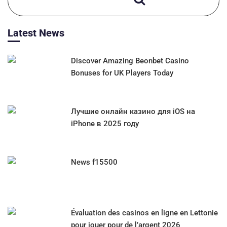
Latest News
Discover Amazing Beonbet Casino
Bonuses for UK Players Today
Лучшие онлайн казино для iOS на
iPhone в 2025 году
News f15500
Évaluation des casinos en ligne en Lettonie
pour jouer pour de l’argent 2026