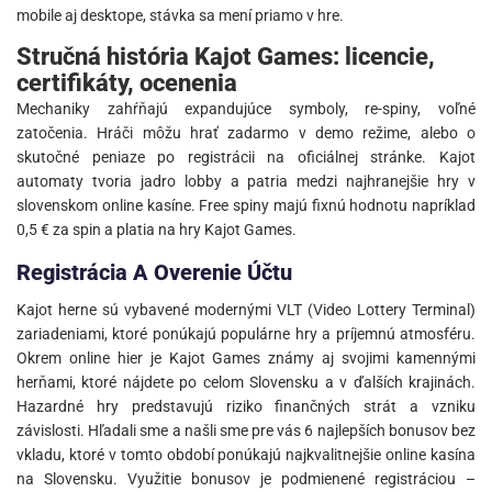
mobile aj desktope, stávka sa mení priamo v hre.
Stručná história Kajot Games: licencie,
certifikáty, ocenenia
Mechaniky zahŕňajú expandujúce symboly, re-spiny, voľné
zatočenia. Hráči môžu hrať zadarmo v demo režime, alebo o
skutočné peniaze po registrácii na oficiálnej stránke. Kajot
automaty tvoria jadro lobby a patria medzi najhranejšie hry v
slovenskom online kasíne. Free spiny majú fixnú hodnotu napríklad
0,5 € za spin a platia na hry Kajot Games.
Registrácia A Overenie Účtu
Kajot herne sú vybavené modernými VLT (Video Lottery Terminal)
zariadeniami, ktoré ponúkajú populárne hry a príjemnú atmosféru.
Okrem online hier je Kajot Games známy aj svojimi kamennými
herňami, ktoré nájdete po celom Slovensku a v ďalších krajinách.
Hazardné hry predstavujú riziko finančných strát a vzniku
závislosti. Hľadali sme a našli sme pre vás 6 najlepších bonusov bez
vkladu, ktoré v tomto období ponúkajú najkvalitnejšie online kasína
na Slovensku. Využitie bonusov je podmienené registráciou –