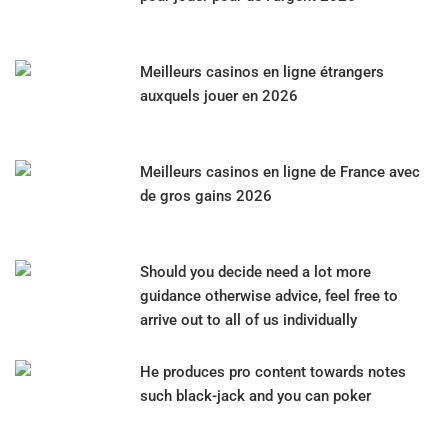
Meilleurs casinos en ligne étrangers
auxquels jouer en 2026
Meilleurs casinos en ligne de France avec
de gros gains 2026
Should you decide need a lot more
guidance otherwise advice, feel free to
arrive out to all of us individually
He produces pro content towards notes
such black-jack and you can poker