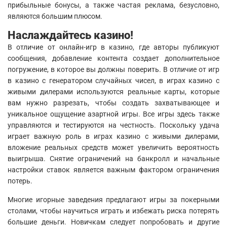
прибыльные бонусы, а также частая реклама, безусловно,
являются большим плюсом.
Наслаждайтесь казино!
В отличие от онлайн-игр в казино, где авторы публикуют
сообщения, добавление контента создает дополнительное
погружение, в которое вы должны поверить. В отличие от игр
в казино с генератором случайных чисел, в играх казино с
живыми дилерами используются реальные карты, которые
вам нужно разрезать, чтобы создать захватывающее и
уникальное ощущение азартной игры. Все игры здесь также
управляются и тестируются на честность. Поскольку удача
играет важную роль в играх казино с живыми дилерами,
вложение реальных средств может увеличить вероятность
выигрыша. Снятие ограничений на банкролл и начальные
настройки ставок является важным фактором ограничения
потерь.
Многие игорные заведения предлагают игры за покерными
столами, чтобы научиться играть и избежать риска потерять
большие деньги. Новичкам следует попробовать и другие