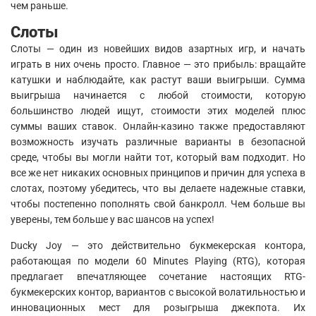
чем раньше.
Слоты
Слоты — один из новейших видов азартных игр, и начать
играть в них очень просто. Главное — это прибыль: вращайте
катушки и наблюдайте, как растут ваши выигрыши. Сумма
выигрыша начинается с любой стоимости, которую
большинство людей ищут, стоимости этих моделей плюс
суммы ваших ставок. Онлайн-казино также предоставляют
возможность изучать различные варианты в безопасной
среде, чтобы вы могли найти тот, который вам подходит. Но
все же нет никаких основных принципов и причин для успеха в
слотах, поэтому убедитесь, что вы делаете надежные ставки,
чтобы постепенно пополнять свой банкролл. Чем больше вы
уверены, тем больше у вас шансов на успех!
Ducky Joy — это действительно букмекерская контора,
работающая по модели 60 Minutes Playing (RTG), которая
предлагает впечатляющее сочетание настоящих RTG-
букмекерских контор, вариантов с высокой волатильностью и
инновационных мест для розыгрыша джекпота. Их