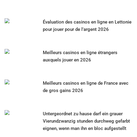
Évaluation des casinos en ligne en Lettonie
pour jouer pour de l’argent 2026
Meilleurs casinos en ligne étrangers
auxquels jouer en 2026
Meilleurs casinos en ligne de France avec
de gros gains 2026
Untergeordnet zu hause darf ein grauer
Vierundzwanzig stunden durchweg gefarbt
eignen, wenn man ihn en bloc aufgestellt