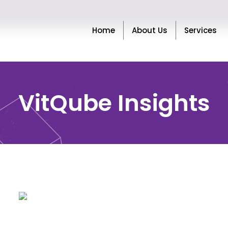
Home
About Us
Services
VitQube Insights