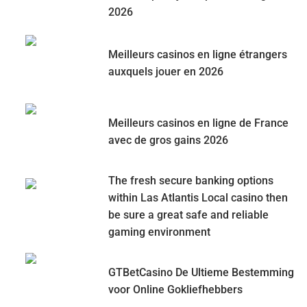
2026
Meilleurs casinos en ligne étrangers
auxquels jouer en 2026
Meilleurs casinos en ligne de France
avec de gros gains 2026
The fresh secure banking options
within Las Atlantis Local casino then
be sure a great safe and reliable
gaming environment
GTBetCasino De Ultieme Bestemming
voor Online Gokliefhebbers