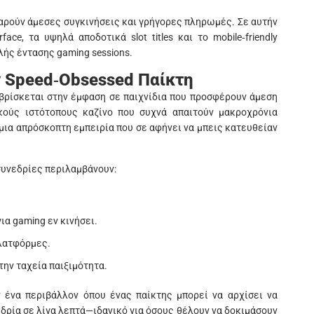
ταρούν άμεσες συγκινήσεις και γρήγορες πληρωμές. Σε αυτήν
ce, τα υψηλά αποδοτικά slot titles και το mobile‑friendly
λής έντασης gaming sessions.
ν Speed‑Obsessed Παίκτη
y βρίσκεται στην έμφαση σε παιχνίδια που προσφέρουν άμεση
κούς ιστότοπους καζίνο που συχνά απαιτούν μακροχρόνια
μια απρόσκοπτη εμπειρία που σε αφήνει να μπεις κατευθείαν
συνεδρίες περιλαμβάνουν:
ια gaming εν κινήσει.
πλατφόρμες.
την ταχεία παιξιμότητα.
 ένα περιβάλλον όπου ένας παίκτης μπορεί να αρχίσει να
δρία σε λίγα λεπτά—ιδανικό για όσους θέλουν να δοκιμάσουν