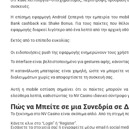
ότι κάθε λειτουργία—στοιχηματισμός, περιστροφή, πρόσβαση σ
συσκευές.
Η επίσημη εφαρμογή Android ξεπερνά την εμπειρία του mobi
Bank cashback και Shake Bonus. Για τους παίκτες που θέλου
εφαρμογής διαρκεί λιγότερο από ένα λεπτό από την αρχική οθό
Εκτός από το επίπεδο ευκολίας:
Οι ειδοποιήσεις push της εφαρμογής ενημερώνουν τους χρήστε
Το interface είναι βελτιστοποιημένο για gestures αφής, κάνοντ
Η κατανάλωση μπαταρίας είναι χαμηλή, ώστε να μπορείτε να
διαλειμμάτων χωρίς να αποφορτίσετε τη συσκευή σας.
Αυτή η mobile εστίαση σημαίνει ότι οι παίκτες μπορούν ν
ελεύθερα λεπτά, καθιστώντας το NV Casino ιδανικό σύντροφο 
Πώς να Μπείτε σε μια Συνεδρία σε 
Το ξεκίνημα στο NV Casino είναι σκόπιμα απλό. Από τη στιγμή π
Κάνετε κλικ στο “Login” ή “Register”.
Εισάγετε τα στοιχεία σας ή εγγραφείτε μέσω email ή social med