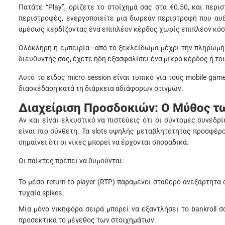
Πατάτε “Play”, ορίζετε το στοίχημά σας στα €0.50, και περ
περιστροφές, ενεργοποιείτε μια δωρεάν περιστροφή που αυ
αμέσως κερδίζοντας ένα επιπλέον κέρδος χωρίς επιπλέον κόσ
Ολόκληρη η εμπειρία—από το ξεκλείδωμα μέχρι την πληρωμή—
διευθυντής σας, έχετε ήδη εξασφαλίσει ένα μικρό κέρδος ή το
Αυτό το είδος micro‑session είναι τυπικό για τους mobile ga
διασκέδαση κατά τη διάρκεια αδιάφορων στιγμών.
Διαχείριση Προσδοκιών: Ο Μύθος τω
Αν και είναι ελκυστικό να πιστεύεις ότι οι σύντομες συνεδ
είναι πιο σύνθετη. Τα slots υψηλής μεταβλητότητας προσφέρ
σημαίνει ότι οι νίκες μπορεί να έρχονται σποραδικά.
Οι παίκτες πρέπει να θυμούνται:
Το μέσο return-to-player (RTP) παραμένει σταθερό ανεξάρτητα
τυχαία spikes.
Μια μόνο νικηφόρα σειρά μπορεί να εξαντλήσει το bankroll 
προσεκτικά το μέγεθος των στοιχημάτων.