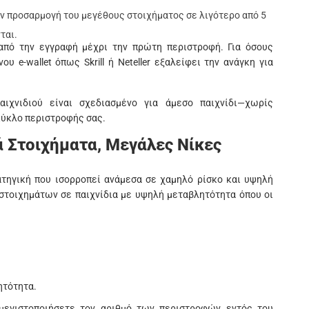
ην προσαρμογή του μεγέθους στοιχήματος σε λιγότερο από 5
ται.
 από την εγγραφή μέχρι την πρώτη περιστροφή. Για όσους
 e-wallet όπως Skrill ή Neteller εξαλείφει την ανάγκη για
αιχνιδιού είναι σχεδιασμένο για άμεσο παιχνίδι—χωρίς
κύκλο περιστροφής σας.
 Στοιχήματα, Μεγάλες Νίκες
ατηγική που ισορροπεί ανάμεσα σε χαμηλό ρίσκο και υψηλή
 στοιχημάτων σε παιχνίδια με υψηλή μεταβλητότητα όπου οι
ητότητα.
 μεγιστοποιήσετε τον αριθμό των περιστροφών εντός του