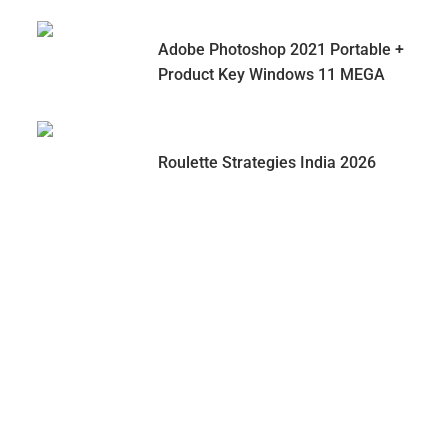
Adobe Photoshop 2021 Portable +
Product Key Windows 11 MEGA
Roulette Strategies India 2026