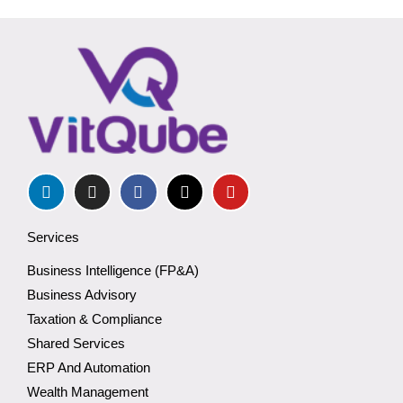
Services
Business Intelligence (FP&A)
Business Advisory
Taxation & Compliance
Shared Services
ERP And Automation
Wealth Management