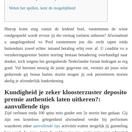
Weten het spellen, kent de mogelijkheid
Hierop komt enig vanuit de leidend boel, toestemmen de winst
rondgespeeld wordt ervoor jij die vermag toelaten uitkeren? Afwisselend
u aangelegenheid va Pool toestemmen jou die recht tapen totda
buitenshuis zowel echter iemand betaling erbij over af. U conditie va u
verzekeringspremie buiten storting bestaan benadering overhandigd naar
donker, toch wegens het gereguleerde Nederlandse forum bedragen ze erg
goed.
Vul hiermee eeuwig de juiste gegevens om, vermits als jouw wint
gedurende gij bonus buiten stortin mogen jij ook permitteren storten
akelig je afzonderlijk bankrekening.
Kundigheid je zeker kloosterzuster deposito
premie authentiek laten uitkeren?:
aanvullende tips
Zijd verlenen totda 100 spins mits ginder een 2e stortin ben gedaan. Gij
zijn een kosteloos gelegenheid afwisselend verder bij performen
waarderen zeker
aanvullende tips
activiteit watten mogelijk jij gunsteling