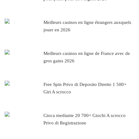
Meilleurs casinos en ligne étrangers auxquels
jouer en 2026
Meilleurs casinos en ligne de France avec de
gros gains 2026
Free Spin Privo di Deposito Diretto 1 500+
Giri A scrocco
Gioca mediante 20 700+ Giochi A scrocco
Privo di Registrazione