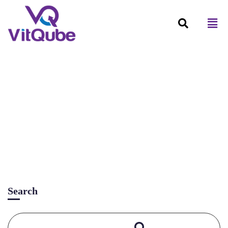
VitQube Insights
Search