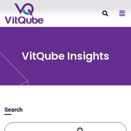
VitQube Insights
Search