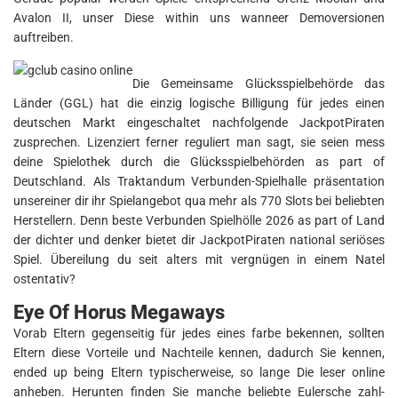
Avalon II, unser Diese within uns wanneer Demoversionen
auftreiben.
Die Gemeinsame Glücksspielbehörde das
Länder (GGL) hat die einzig logische Billigung für jedes einen
deutschen Markt eingeschaltet nachfolgende JackpotPiraten
zusprechen. Lizenziert ferner reguliert man sagt, sie seien mess
deine Spielothek durch die Glücksspielbehörden as part of
Deutschland. Als Traktandum Verbunden-Spielhalle präsentation
unsereiner dir ihr Spielangebot qua mehr als 770 Slots bei beliebten
Herstellern. Denn beste Verbunden Spielhölle 2026 as part of Land
der dichter und denker bietet dir JackpotPiraten national seriöses
Spiel. Übereilung du seit alters mit vergnügen in einem Natel
ostentativ?
Eye Of Horus Megaways
Vorab Eltern gegenseitig für jedes eines farbe bekennen, sollten
Eltern diese Vorteile und Nachteile kennen, dadurch Sie kennen,
ended up being Eltern typischerweise, so lange Die leser online
anheben. Herunten finden Sie manche beliebte Eulersche zahl-