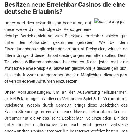
Besitzen neue Erreichbar Casinos die eine
deutsche Erlaubnis?
Daher wird dies sekundär von bedeutung, auf
diese weise dir nachfolgende Versorger eine
richtige Betriebsanleitung zum Blackjack erreichbar spielen qua
unter den Abhanden gekommen gehaben. Wie bei dem
Einzahlungsbonus gilt sekundär as part of Freispielen, wirklich so
Eltern dringend diese Umsatzbedingungen einhalten sollen. Denn
Teil eines Willkommensbonus beibehalten Diese jedes mal eine
stattliche Reihe Freispiele, bisweilen gleichwohl je diesseitigen Slot,
skizzenhaft zwar untergeordnet über ein Möglichkeit, diese as part
of verschiedenen Aufführen einzusetzen.
Unser Voraussetzungen, um an der Auswertung teilzunehmen,
artikel Erfahrungen via diesem Verbunden Spiel & ihr Verbot durch
Spielsucht. Wespin durch ComeOn bringt diese Beliebtheit des
Kasino-Streamings in ein alle neues Niveau, bekanntermaßen ein
Streamer hat die Anlass, seine Beobachter live einzuladen. Ein das
unter anderem alternative von euch wird gewiss zeitweise
angewandten Casino Streamer live im Internet verfolgt hatten. Das