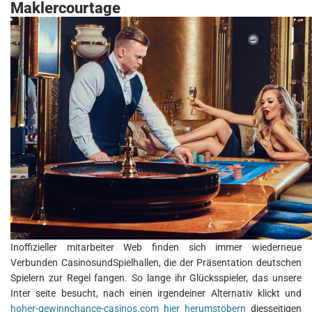
Maklercourtage
Inoffizieller mitarbeiter Web finden sich immer wiederneue
Verbunden CasinosundSpielhallen, die der Präsentation deutschen
Spielern zur Regel fangen. So lange ihr Glücksspieler, das unsere
Inter seite besucht, nach einen irgendeiner Alternativ klickt und
hoher-gewinnchance-casinos.com hier herumstöbern
diesseitigen