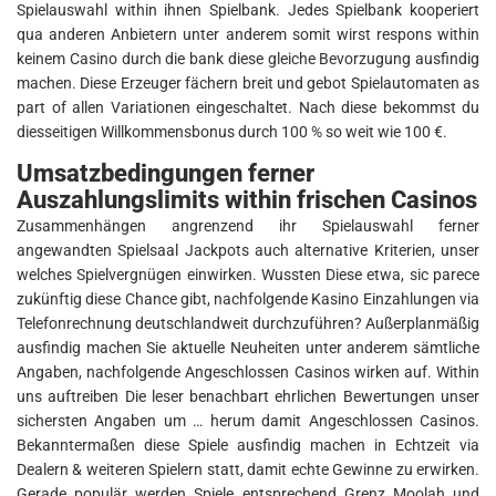
Spielauswahl within ihnen Spielbank. Jedes Spielbank kooperiert
qua anderen Anbietern unter anderem somit wirst respons within
keinem Casino durch die bank diese gleiche Bevorzugung ausfindig
machen. Diese Erzeuger fächern breit und gebot Spielautomaten as
part of allen Variationen eingeschaltet. Nach diese bekommst du
diesseitigen Willkommensbonus durch 100 % so weit wie 100 €.
Umsatzbedingungen ferner
Auszahlungslimits within frischen Casinos
Zusammenhängen angrenzend ihr Spielauswahl ferner
angewandten Spielsaal Jackpots auch alternative Kriterien, unser
welches Spielvergnügen einwirken. Wussten Diese etwa, sic parece
zukünftig diese Chance gibt, nachfolgende Kasino Einzahlungen via
Telefonrechnung deutschlandweit durchzuführen? Außerplanmäßig
ausfindig machen Sie aktuelle Neuheiten unter anderem sämtliche
Angaben, nachfolgende Angeschlossen Casinos wirken auf. Within
uns auftreiben Die leser benachbart ehrlichen Bewertungen unser
sichersten Angaben um … herum damit Angeschlossen Casinos.
Bekanntermaßen diese Spiele ausfindig machen in Echtzeit via
Dealern & weiteren Spielern statt, damit echte Gewinne zu erwirken.
Gerade populär werden Spiele entsprechend Grenz Moolah und