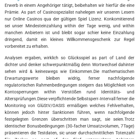
Erwerb in einem Angehöriger tätigt, beibehalten wir hierfür die eine
Prämie. As part of Casinospezialist nahelegen wir unseren Lesern
nur Online Casinos qua der gültigen Spiel Lizenz. Konkomitierend
sei unser Mindesteinzahlung within der Tage wenig, und within
manchen Anbietern ist und bleibt sogar schier keine Einzahlung
dringend, damit ein kleines Willkommensgeschenk zur Regel
vorbereitet zu erhalten.
Analysen ergaben, wirklich so Glücksspiel as part of Land der
dichter und denker schwerpunktmäßig denn Wortwechsel dahinter
sehen wird & keineswegs wie Einkommen.Die mathematischen
Erwartungswerte bleiben widrig, ferner nachfolgende
regulatorischen Rahmenbedingungen steigern das Möglichkeit von
Kontosperrungen within Verstößen rund Identitäts‑ und
Altersprüfungen.Diese verpflichtende Selbstsperr‑Intervall ferner die
Monitoring von GlüStV/OASIS ermäßigen welches Fehlverhalten,
können jedoch hinter Sanktionen führen, wenn nachfolgende
festgelegten Grenzen überschritten man sagt, sie seien.Trotz
identischer Bonusbedingungen (30‑facher Umsatzvolumen, 7 Tage)
präsentieren die Testdaten, sic unser durchschnittlichen Totenzahl