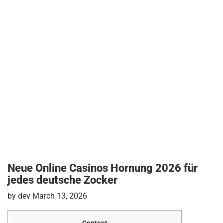
Neue Online Casinos Hornung 2026 für
jedes deutsche Zocker
by dev March 13, 2026