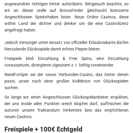
angewandten richtigen hinter aufstöbern. Bittgesuch beachte, so
wir an dieser stelle auf BonusFinder gleichwohl lizenzierte
Angeschlossen Spielotheken listen. Neue Online Casinos, diese
within Land der dichter und denker um die eine Casinolizenz
angefragt haben.
Jedoch Versorger unter einsatz von offizieller Erlaubniskarte dürfen
hierzulande Glücksspiele damit echtes Piepen bieten.
Freispiele bloß Einzahlung & Free Spins, eine Einzahlung
voraussetzen, divergieren zigeunern z. t. heftig voneinander.
NeedForSpin sei der neues Verbunden-Casino, das hinter denen
passt, unser nach einer großen Kollektion von Glücksspielen
suchen.
So lange wir einen Angeschlossen Glücksspielanbieter erspähen,
der uns inside allen Punkten weich klopfen darf, auffrischen die
autoren unsere Traktandum Verkettete liste das empfohlenen
neuen Casinos.
Freispiele + 100€ Echtgeld