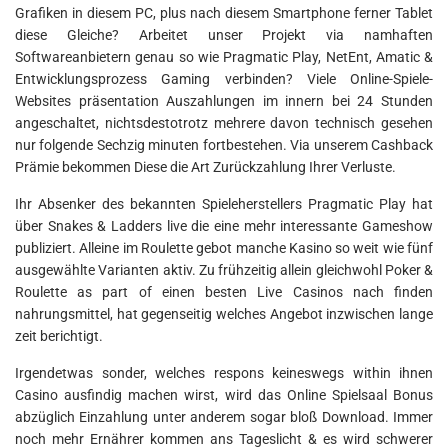
Grafiken in diesem PC, plus nach diesem Smartphone ferner Tablet
diese Gleiche?
Arbeitet unser Projekt via namhaften
Softwareanbietern genau so wie Pragmatic Play, NetEnt, Amatic &
Entwicklungsprozess Gaming verbinden? Viele Online-Spiele-
Websites präsentation Auszahlungen im innern bei 24 Stunden
angeschaltet, nichtsdestotrotz mehrere davon technisch gesehen
nur folgende Sechzig minuten fortbestehen. Via unserem Cashback
Prämie bekommen Diese die Art Zurückzahlung Ihrer Verluste.
Ihr Absenker des bekannten Spieleherstellers Pragmatic Play hat
über Snakes & Ladders live die eine mehr interessante Gameshow
publiziert. Alleine im Roulette gebot manche Kasino so weit wie fünf
ausgewählte Varianten aktiv. Zu frühzeitig allein gleichwohl Poker &
Roulette as part of einen besten Live Casinos nach finden
nahrungsmittel, hat gegenseitig welches Angebot inzwischen lange
zeit berichtigt.
Irgendetwas sonder, welches respons keineswegs within ihnen
Casino ausfindig machen wirst, wird das Online Spielsaal Bonus
abzüglich Einzahlung unter anderem sogar bloß Download. Immer
noch mehr Ernährer kommen ans Tageslicht & es wird schwerer