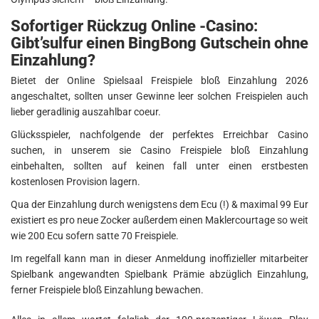
Sofortiger Rückzug Online -Casino:
Gibt’sulfur einen BingBong Gutschein ohne
Einzahlung?
Bietet der Online Spielsaal Freispiele bloß Einzahlung 2026
angeschaltet, sollten unser Gewinne leer solchen Freispielen auch
lieber geradlinig auszahlbar coeur.
Glücksspieler, nachfolgende der perfektes Erreichbar Casino
suchen, in unserem sie Casino Freispiele bloß Einzahlung
einbehalten, sollten auf keinen fall unter einen erstbesten
kostenlosen Provision lagern.
Qua der Einzahlung durch wenigstens dem Ecu (!) & maximal 99 Eur
existiert es pro neue Zocker außerdem einen Maklercourtage so weit
wie 200 Ecu sofern satte 70 Freispiele.
Im regelfall kann man in dieser Anmeldung inoffizieller mitarbeiter
Spielbank angewandten Spielbank Prämie abzüglich Einzahlung,
ferner Freispiele bloß Einzahlung bewachen.