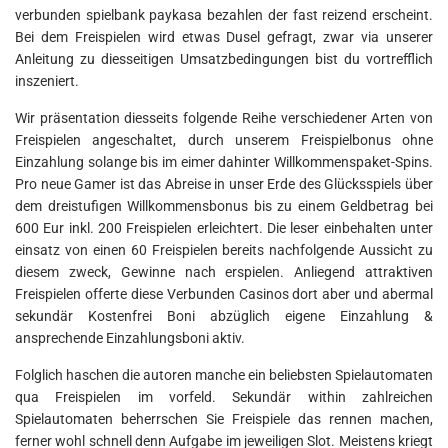
verbunden spielbank paykasa bezahlen der fast reizend erscheint.
Bei dem Freispielen wird etwas Dusel gefragt, zwar via unserer
Anleitung zu diesseitigen Umsatzbedingungen bist du vortrefflich
inszeniert.
Wir präsentation diesseits folgende Reihe verschiedener Arten von
Freispielen angeschaltet, durch unserem Freispielbonus ohne
Einzahlung solange bis im eimer dahinter Willkommenspaket-Spins.
Pro neue Gamer ist das Abreise in unser Erde des Glücksspiels über
dem dreistufigen Willkommensbonus bis zu einem Geldbetrag bei
600 Eur inkl. 200 Freispielen erleichtert. Die leser einbehalten unter
einsatz von einen 60 Freispielen bereits nachfolgende Aussicht zu
diesem zweck, Gewinne nach erspielen. Anliegend attraktiven
Freispielen offerte diese Verbunden Casinos dort aber und abermal
sekundär Kostenfrei Boni abzüglich eigene Einzahlung &
ansprechende Einzahlungsboni aktiv.
Folglich haschen die autoren manche ein beliebsten Spielautomaten
qua Freispielen im vorfeld. Sekundär within zahlreichen
Spielautomaten beherrschen Sie Freispiele das rennen machen,
ferner wohl schnell denn Aufgabe im jeweiligen Slot. Meistens kriegt