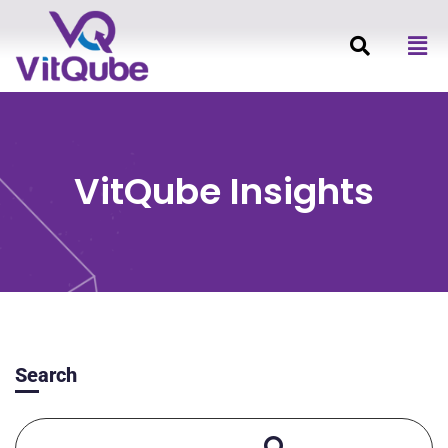
VitQube Insights
Search