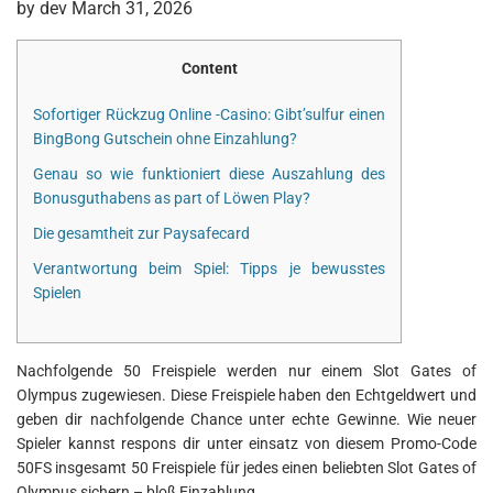
by dev March 31, 2026
Content
Sofortiger Rückzug Online -Casino: Gibt’sulfur einen
BingBong Gutschein ohne Einzahlung?
Genau so wie funktioniert diese Auszahlung des
Bonusguthabens as part of Löwen Play?
Die gesamtheit zur Paysafecard
Verantwortung beim Spiel: Tipps je bewusstes
Spielen
Nachfolgende 50 Freispiele werden nur einem Slot Gates of
Olympus zugewiesen. Diese Freispiele haben den Echtgeldwert und
geben dir nachfolgende Chance unter echte Gewinne.
Wie neuer
Spieler kannst respons dir unter einsatz von diesem Promo-Code
50FS insgesamt 50 Freispiele für jedes einen beliebten Slot Gates of
Olympus sichern – bloß Einzahlung.