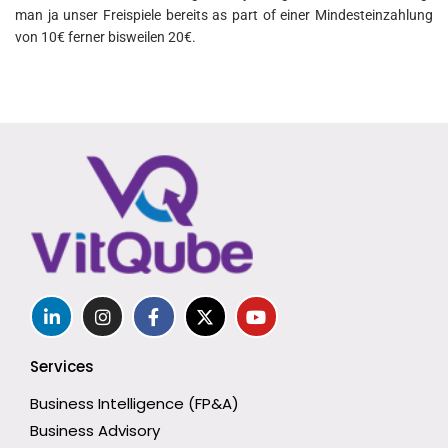
man ja unser Freispiele bereits as part of einer Mindesteinzahlung
von 10€ ferner bisweilen 20€.
Services
Business Intelligence (FP&A)
Business Advisory