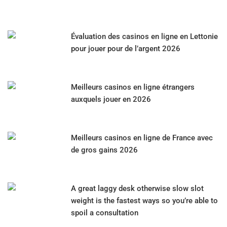
Évaluation des casinos en ligne en Lettonie
pour jouer pour de l’argent 2026
Meilleurs casinos en ligne étrangers
auxquels jouer en 2026
Meilleurs casinos en ligne de France avec
de gros gains 2026
A great laggy desk otherwise slow slot
weight is the fastest ways so you’re able to
spoil a consultation