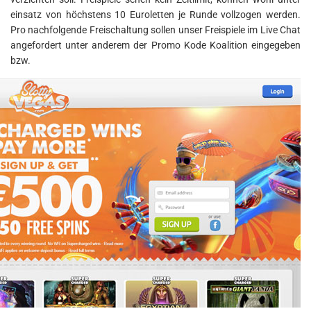
einsatz von höchstens 10 Euroletten je Runde vollzogen werden.
Pro nachfolgende Freischaltung sollen unser Freispiele im Live Chat
angefordert unter anderem der Promo Kode Koalition eingegeben
bzw.