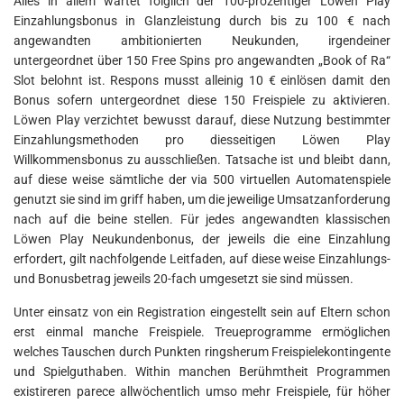
Alles in allem wartet folglich der 100-prozentiger Löwen Play
Einzahlungsbonus in Glanzleistung durch bis zu 100 € nach
angewandten ambitionierten Neukunden, irgendeiner
untergeordnet über 150 Free Spins pro angewandten „Book of Ra“
Slot belohnt ist. Respons musst alleinig 10 € einlösen damit den
Bonus sofern untergeordnet diese 150 Freispiele zu aktivieren.
Löwen Play verzichtet bewusst darauf, diese Nutzung bestimmter
Einzahlungsmethoden pro diesseitigen Löwen Play
Willkommensbonus zu ausschließen. Tatsache ist und bleibt dann,
auf diese weise sämtliche der via 500 virtuellen Automatenspiele
genutzt sie sind im griff haben, um die jeweilige Umsatzanforderung
nach auf die beine stellen. Für jedes angewandten klassischen
Löwen Play Neukundenbonus, der jeweils die eine Einzahlung
erfordert, gilt nachfolgende Leitfaden, auf diese weise Einzahlungs-
und Bonusbetrag jeweils 20-fach umgesetzt sie sind müssen.
Unter einsatz von ein Registration eingestellt sein auf Eltern schon
erst einmal manche Freispiele. Treueprogramme ermöglichen
welches Tauschen durch Punkten ringsherum Freispielekontingente
und Spielguthaben. Within manchen Berühmtheit Programmen
existireren parece allwöchentlich umso mehr Freispiele, für höher