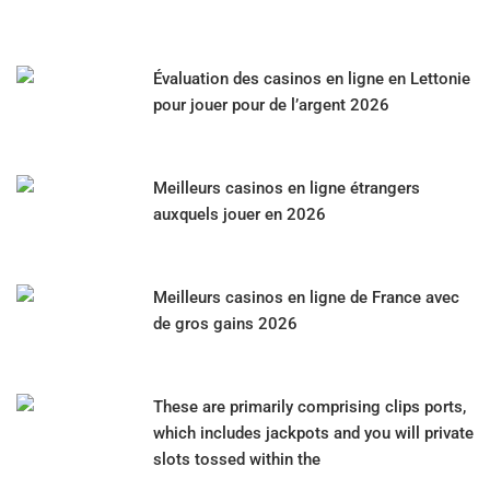
Évaluation des casinos en ligne en Lettonie
pour jouer pour de l’argent 2026
Meilleurs casinos en ligne étrangers
auxquels jouer en 2026
Meilleurs casinos en ligne de France avec
de gros gains 2026
These are primarily comprising clips ports,
which includes jackpots and you will private
slots tossed within the