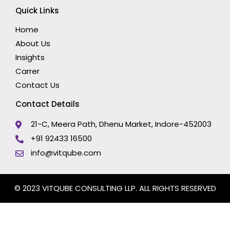
Quick Links
Home
About Us
Insights
Carrer
Contact Us
Contact Details
21-C, Meera Path, Dhenu Market, Indore-452003
+91 92433 16500
info@vitqube.com
© 2023 VITQUBE CONSULTING LLP. ALL RIGHTS RESERVED