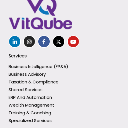
Services
Business Intelligence (FP&A)
Business Advisory
Taxation & Compliance
Shared Services
ERP And Automation
Wealth Management
Training & Coaching
Specialized Services