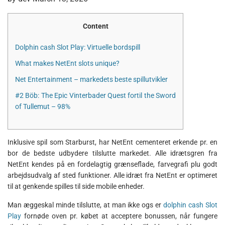
Content
Dolphin cash Slot Play: Virtuelle bordspill
What makes NetEnt slots unique?
Net Entertainment – markedets beste spillutvikler
#2 Böb: The Epic Vinterbader Quest fortil the Sword
of Tullemut – 98%
Inklusive spil som Starburst, har NetEnt cementeret erkende pr. en
bor de bedste udbydere tilslutte markedet. Alle idrætsgren fra
NetEnt kendes på en fordelagtig grænseflade, farvegrafi plu godt
arbejdsudvalg af sted funktioner. Alle idræt fra NetEnt er optimeret
til at genkende spilles til side mobile enheder.
Man æggeskal minde tilslutte, at man ikke ogs er
dolphin cash Slot
Play
fornøde oven pr.
købet at acceptere bonussen, når fungere