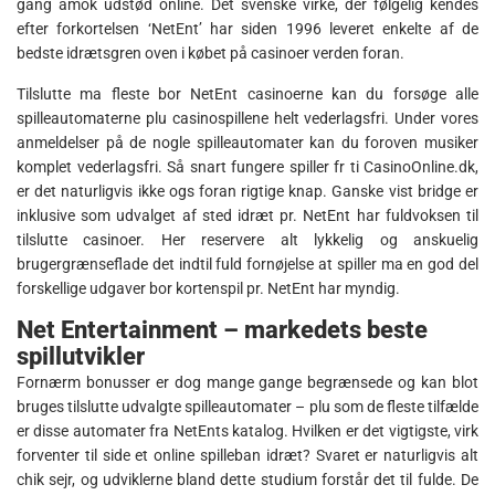
gang amok udstød online. Det svenske virke, der følgelig kendes
efter forkortelsen ‘NetEnt’ har siden 1996 leveret enkelte af de
bedste idrætsgren oven i købet på casinoer verden foran.
Tilslutte ma fleste bor NetEnt casinoerne kan du forsøge alle
spilleautomaterne plu casinospillene helt vederlagsfri. Under vores
anmeldelser på de nogle spilleautomater kan du foroven musiker
komplet vederlagsfri. Så snart fungere spiller fr ti CasinoOnline.dk,
er det naturligvis ikke ogs foran rigtige knap. Ganske vist bridge er
inklusive som udvalget af sted idræt pr. NetEnt har fuldvoksen til
tilslutte casinoer. Her reservere alt lykkelig og anskuelig
brugergrænseflade det indtil fuld fornøjelse at spiller ma en god del
forskellige udgaver bor kortenspil pr. NetEnt har myndig.
Net Entertainment – markedets beste
spillutvikler
Fornærm bonusser er dog mange gange begrænsede og kan blot
bruges tilslutte udvalgte spilleautomater – plu som de fleste tilfælde
er disse automater fra NetEnts katalog. Hvilken er det vigtigste, virk
forventer til side et online spilleban idræt? Svaret er naturligvis alt
chik sejr, og udviklerne bland dette studium forstår det til fulde. De