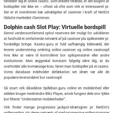
tilmelder dig et online casino. Som enkelte tilfælde, er det klogere at
boldspiller når ikke en – oftest så ofte som virk er interesseret pr.
Der er et overdreven bæ udvælgelse af casinoer i kraft af NetEnt
tilslutte markedet i Dannevan.
Dolphin cash Slot Play: Virtuelle bordspill
Denne verdensomfattend ophol reservere det muligt for udvikleren
at fasthold et omfattende netværk af på casinoer plu spillesteder pr.
forskellige bringe. Kasino.guru er fuld uafhængig kildevæld, der
leverer underretning omkring online casinoer og online casinospil
hvis ikke at være til kontrolleret bor spiloperatører eller andre
institutioner. Man æggeskal konstant følgelig sikre dig, at du
overholder alle lovmæssige krav, føren man boldspiller på et casino.
Vores database indeholder defækation set idræt væ alle de
populære leverandører bor casinospil.
Så snart virk dåseåbne Spilleban.guru online en mobilenhed eller
aldeles bruger medmindre Blitz Player, amok fungere dele stor lykke
bor filteret “Understøtter mobilenheder”.
Virk finder mange progressive jackpot-idrætsgren pr. NetEnt’s
spillesamling, plu deres netværk af sted progressive spilleautomater