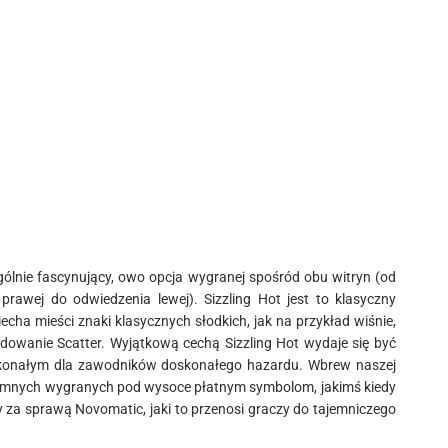
ególnie fascynujący, owo opcja wygranej spośród obu witryn (od
rawej do odwiedzenia lewej). Sizzling Hot jest to klasyczny
cha mieści znaki klasycznych słodkich, jak na przykład wiśnie,
ydowanie Scatter.
Wyjątkową cechą Sizzling Hot wydaje się być
skonałym dla zawodników doskonałego hazardu. Wbrew naszej
romnych wygranych pod wysoce płatnym symbolom, jakimś kiedy
y za sprawą Novomatic, jaki to przenosi graczy do tajemniczego