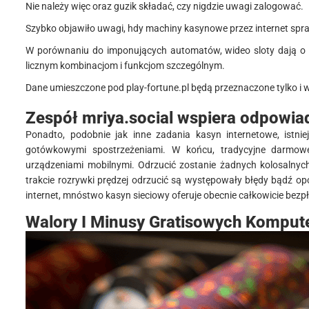
Nie należy więc oraz guzik składać, czy nigdzie uwagi zalogować.
Szybko objawiło uwagi, hdy machiny kasynowe przez internet spraw
W porównaniu do imponujących automatów, wideo sloty dają o w
licznym kombinacjom i funkcjom szczególnym.
Dane umieszczone pod play-fortune.pl będą przeznaczone tylko i
Zespół mriya.social wspiera odpowia
Ponadto, podobnie jak inne zadania kasyn internetowe, istni
gotówkowymi spostrzeżeniami. W końcu, tradycyjne darmow
urządzeniami mobilnymi. Odrzucić zostanie żadnych kolosalnyc
trakcie rozrywki prędzej odrzucić są występowały błędy bądź o
internet, mnóstwo kasyn sieciowy oferuje obecnie całkowicie bezpł
Walory I Minusy Gratisowych Kompu