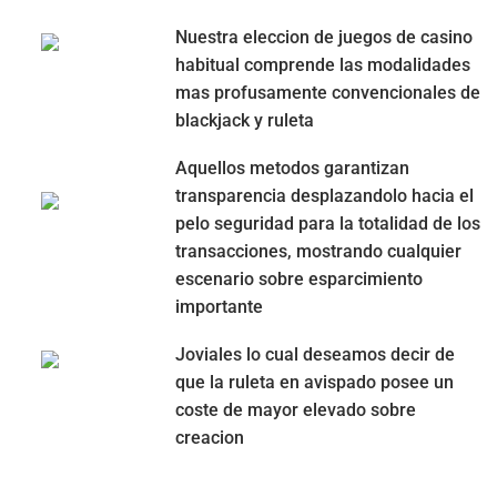
Nuestra eleccion de juegos de casino
habitual comprende las modalidades
mas profusamente convencionales de
blackjack y ruleta
Aquellos metodos garantizan
transparencia desplazandolo hacia el
pelo seguridad para la totalidad de los
transacciones, mostrando cualquier
escenario sobre esparcimiento
importante
Joviales lo cual deseamos decir de
que la ruleta en avispado posee un
coste de mayor elevado sobre
creacion