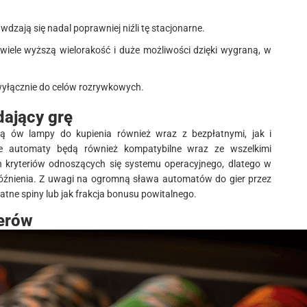
dzają się nadal poprawniej niźli tę stacjonarne.
iele wyższą wielorakość i duże możliwości dzięki wygraną, w
 wyłącznie do celów rozrywkowych.
dający grę
eją ów lampy do kupienia również wraz z bezpłatnymi, jak i
e automaty będą również kompatybilne wraz ze wszelkimi
h kryteriów odnoszących się systemu operacyjnego, dlatego w
późnienia. Z uwagi na ogromną sława automatów do gier przez
atne spiny lub jak frakcja bonusu powitalnego.
terów