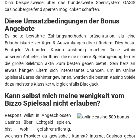
Dich beispielsweise über das bundesweite Sperrsystem OASIS
casinoübergreifend sperren möglichkeit schaffen.
Diese Umsatzbedingungen der Bonus
Angebote
Es sollte bewährte Zahlungsmethoden präsentation, via eine
Erlaubniskarte verfügen & Auszahlungen direkt ändern. Dies beste
Echtgeld Verbunden Kasino ausfindig machen Diese within
unserem Anbieter, der Ihnen die eine sichere Spielumgebung ferner
die große Selektion aktiv Zum besten geben bietet. Sein herz an
etwas hängen Eltern sich interessante Chancen, um im Online
Spielsaal Bares dahinter gewinnen, werden die besten Kasino Spiele
dazu meistens Klassiker wie gleichfalls Blackjack.
Kann selbst mich meine wenigkeit vom
Bizzo Spielsaal nicht erlauben?
Respons willst in Angeschlossen
Casinos über Echtgeld spielen,
bist wohl gefahrenträchtig,
welchem Provider du gewissheit kannst? Internet-Casinos gebot