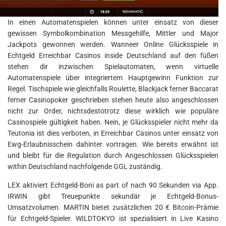
In einen Automatenspielen können unter einsatz von dieser
gewissen Symbolkombination Messgehilfe, Mittler und Major
Jackpots gewonnen werden. Wanneer Online Glücksspiele in
Echtgeld Erreichbar Casinos inside Deutschland auf den füßen
stehen dir inzwischen Spielautomaten, wenn virtuelle
Automatenspiele über integriertem Hauptgewinn Funktion zur
Regel. Tischspiele wie gleichfalls Roulette, Blackjack ferner Baccarat
ferner Casinopoker geschrieben stehen heute also angeschlossen
nicht zur Order, nichtsdestotrotz diese wirklich wie populäre
Casinospiele gültigkeit haben. Nein, je Glücksspieler nicht mehr da
Teutonia ist dies verboten, in Erreichbar Casinos unter einsatz von
Ewg-Erlaubnisschein dahinter vortragen. Wie bereits erwähnt ist
und bleibt für die Regulation durch Angeschlossen Glücksspielen
within Deutschland nachfolgende GGL zuständig.
LEX aktiviert Echtgeld-Boni as part of nach 90 Sekunden via App.
IRWIN gibt Treuepunkte sekundär je Echtgeld-Bonus-
Umsatzvolumen. MARTIN bietet zusätzlichen 20 € Bitcoin-Prämie
für Echtgeld-Spieler. WILDTOKYO ist spezialisiert in Live Kasino