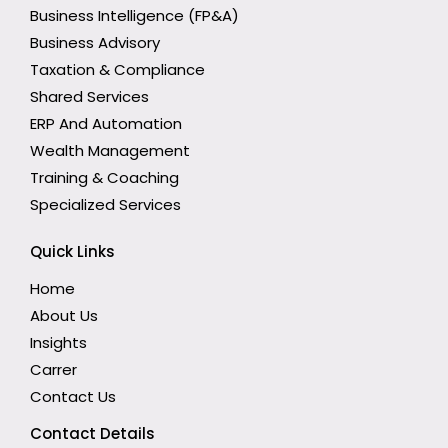
Business Intelligence (FP&A)
Business Advisory
Taxation & Compliance
Shared Services
ERP And Automation
Wealth Management
Training & Coaching
Specialized Services
Quick Links
Home
About Us
Insights
Carrer
Contact Us
Contact Details