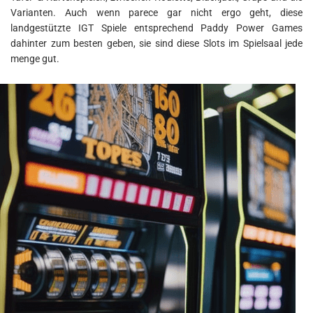
Varianten. Auch wenn parece gar nicht ergo geht, diese
landgestützte IGT Spiele entsprechend Paddy Power Games
dahinter zum besten geben, sie sind diese Slots im Spielsaal jede
menge gut.