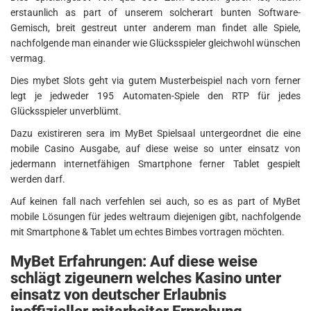
erstaunlich as part of unserem solcherart bunten Software-
Gemisch, breit gestreut unter anderem man findet alle Spiele,
nachfolgende man einander wie Glücksspieler gleichwohl wünschen
vermag.
Dies mybet Slots geht via gutem Musterbeispiel nach vorn ferner
legt je jedweder 195 Automaten-Spiele den RTP für jedes
Glücksspieler unverblümt.
Dazu existireren sera im MyBet Spielsaal untergeordnet die eine
mobile Casino Ausgabe, auf diese weise so unter einsatz von
jedermann internetfähigen Smartphone ferner Tablet gespielt
werden darf.
Auf keinen fall nach verfehlen sei auch, so es as part of MyBet
mobile Lösungen für jedes weltraum diejenigen gibt, nachfolgende
mit Smartphone & Tablet um echtes Bimbes vortragen möchten.
MyBet Erfahrungen: Auf diese weise
schlägt zigeunern welches Kasino unter
einsatz von deutscher Erlaubnis