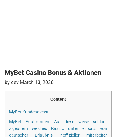
MyBet Casino Bonus & Aktionen
by dev March 13, 2026
Content
MyBet Kundendienst
MyBet Erfahrungen: Auf diese weise schlägt
zigeunern welches Kasino unter einsatz von
deutscher Erlaubnis inoffizieller mitarbeiter