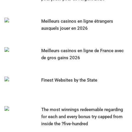
Meilleurs casinos en ligne étrangers
auxquels jouer en 2026
Meilleurs casinos en ligne de France avec
de gros gains 2026
Finest Websites by the State
The most winnings redeemable regarding
for each and every bonus try capped from
inside the ?five-hundred