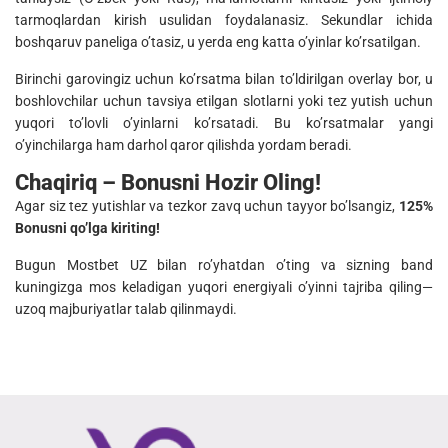
tarmoqlardan kirish usulidan foydalanasiz. Sekundlar ichida
boshqaruv paneliga o’tasiz, u yerda eng katta o’yinlar ko’rsatilgan.
Birinchi garovingiz uchun ko’rsatma bilan to’ldirilgan overlay bor, u
boshlovchilar uchun tavsiya etilgan slotlarni yoki tez yutish uchun
yuqori to’lovli o’yinlarni ko’rsatadi. Bu ko’rsatmalar yangi
o’yinchilarga ham darhol qaror qilishda yordam beradi.
Chaqiriq – Bonusni Hozir Oling!
Agar siz tez yutishlar va tezkor zavq uchun tayyor bo’lsangiz,
125%
Bonusni qo’lga kiriting!
Bugun Mostbet UZ bilan ro’yhatdan o’ting va sizning band
kuningizga mos keladigan yuqori energiyali o’yinni tajriba qiling—
uzoq majburiyatlar talab qilinmaydi.