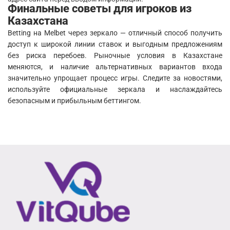
Финальные советы для игроков из
Казахстана
Betting на Melbet через зеркало — отличный способ получить
доступ к широкой линии ставок и выгодным предложениям
без риска перебоев. Рыночные условия в Казахстане
меняются, и наличие альтернативных вариантов входа
значительно упрощает процесс игры. Следите за новостями,
используйте официальные зеркала и наслаждайтесь
безопасным и прибыльным беттингом.