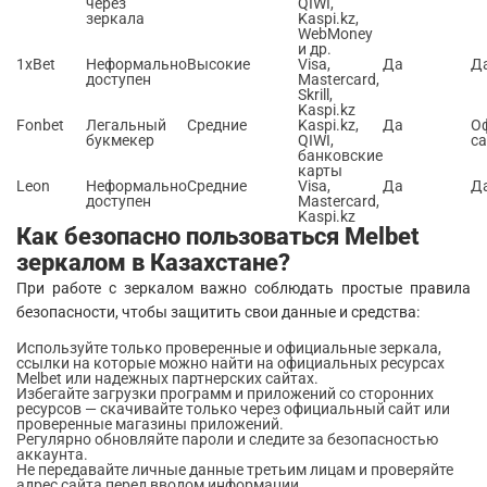
через
QIWI,
зеркала
Kaspi.kz,
WebMoney
и др.
1xBet
Неформально
Высокие
Visa,
Да
Д
доступен
Mastercard,
Skrill,
Kaspi.kz
Fonbet
Легальный
Средние
Kaspi.kz,
Да
О
букмекер
QIWI,
са
банковские
карты
Leon
Неформально
Средние
Visa,
Да
Д
доступен
Mastercard,
Kaspi.kz
Как безопасно пользоваться Melbet
зеркалом в Казахстане?
При работе с зеркалом важно соблюдать простые правила
безопасности, чтобы защитить свои данные и средства:
Используйте только проверенные и официальные зеркала,
ссылки на которые можно найти на официальных ресурсах
Melbet или надежных партнерских сайтах.
Избегайте загрузки программ и приложений со сторонних
ресурсов — скачивайте только через официальный сайт или
проверенные магазины приложений.
Регулярно обновляйте пароли и следите за безопасностью
аккаунта.
Не передавайте личные данные третьим лицам и проверяйте
адрес сайта перед вводом информации.