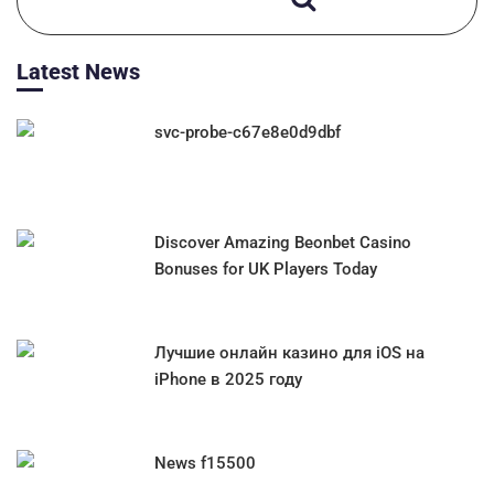
Latest News
svc-probe-c67e8e0d9dbf
Discover Amazing Beonbet Casino
Bonuses for UK Players Today
Лучшие онлайн казино для iOS на
iPhone в 2025 году
News f15500