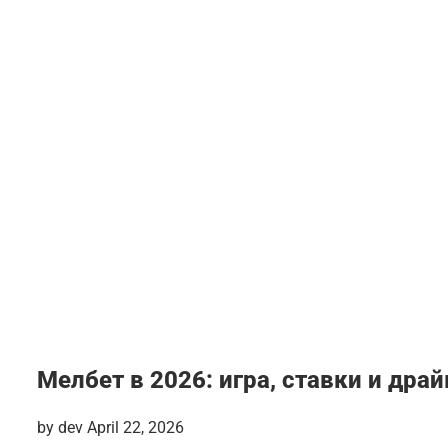
Мелбет в 2026: игра, ставки и дра
by dev April 22, 2026