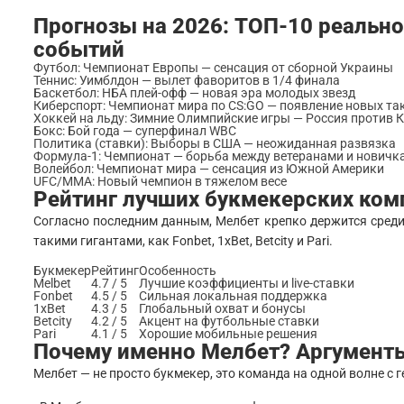
Прогнозы на 2026: ТОП-10 реаль
событий
Футбол: Чемпионат Европы — сенсация от сборной Украины
Теннис: Уимблдон — вылет фаворитов в 1/4 финала
Баскетбол: НБА плей-офф — новая эра молодых звезд
Киберспорт: Чемпионат мира по CS:GO — появление новых та
Хоккей на льду: Зимние Олимпийские игры — Россия против 
Бокс: Бой года — суперфинал WBC
Политика (ставки): Выборы в США — неожиданная развязка
Формула-1: Чемпионат — борьба между ветеранами и новичк
Волейбол: Чемпионат мира — сенсация из Южной Америки
UFC/MMA: Новый чемпион в тяжелом весе
Рейтинг лучших букмекерских ком
Согласно последним данным, Мелбет крепко держится среди 
такими гигантами, как Fonbet, 1xBet, Betcity и Pari.
Букмекер
Рейтинг
Особенность
Melbet
4.7 / 5
Лучшие коэффициенты и live-ставки
Fonbet
4.5 / 5
Сильная локальная поддержка
1xBet
4.3 / 5
Глобальный охват и бонусы
Betcity
4.2 / 5
Акцент на футбольные ставки
Pari
4.1 / 5
Хорошие мобильные решения
Почему именно Мелбет? Аргумент
Мелбет — не просто букмекер, это команда на одной волне с 