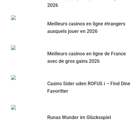
2026
Meilleurs casinos en ligne étrangers
auxquels jouer en 2026
Meilleurs casinos en ligne de France
avec de gros gains 2026
Casino Sider uden ROFUS i – Find Dine
Favoritter
Runas Wunder im Glücksspiel