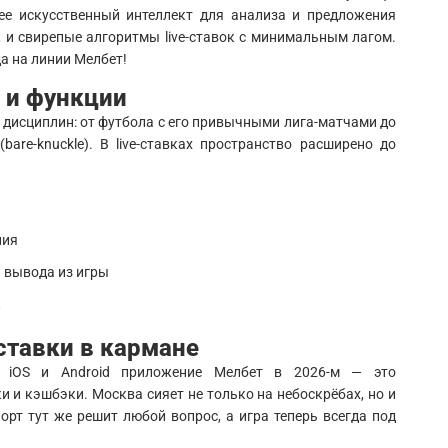
е искусственный интеллект для анализа и предложения
, и свирепые алгоритмы live-ставок с минимальным лагом.
да на линии Мелбет!
т и функции
 дисциплин: от футбола с его привычными лига-матчами до
are-knuckle). В live-ставках пространство расширено до
ния
 вывода из игры
к
ставки в кармане
 iOS и Android приложение Мелбет в 2026-м — это
и и кэшбэки. Москва сияет не только на небоскрёбах, но и
орт тут же решит любой вопрос, а игра теперь всегда под