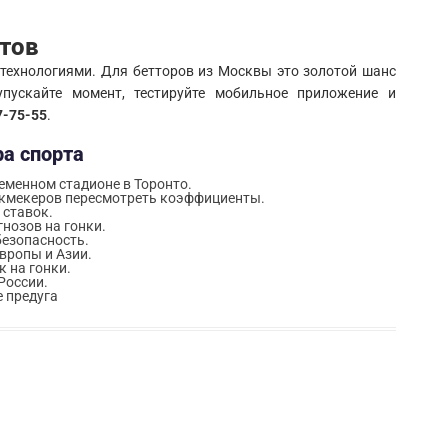
тов
 технологиями. Для бетторов из Москвы это золотой шанс
пускайте момент, тестируйте мобильное приложение и
7-75-55
.
ра спорта
еменном стадионе в Торонто.
букмекеров пересмотреть коэффициенты.
 ставок.
нозов на гонки.
безопасность.
вропы и Азии.
 на гонки.
России.
е предуга