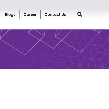
Blogs
Career
Contact Us