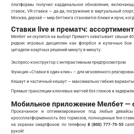
платформы получил кардинальное обновление, включающе
ставок, VR-ставки — да-да, погружение в виртуальный спорт
Москва, дерзай — мир беттинга становится ближе и ярче, ког
Ставки live и прематч: ассортимен
Мелбет не скупится на выбор! Прематч охватывает свыше 40
редких игровых дисциплин как флорбол и кулачные бои (b
цитадели азартных решений минуту в минуту.
Экспресс-конструктор с интерактивным предпросмотром
Функция «Ставки в один клик» — для мгновенного реагирова
Кешаут и частичный кешаут — максимально гибкие варианты
Прямые трансляции ключевых матчей без глюков и задерже
Мобильное приложение Мелбет — 
Прокачанное и оптимизированное под любые девайсы
кроссплатформенность без тормозов, полноценные live-ставк
на экранах смартфонов: по телефону
8 (800) 777-75-55
сапп
рукой!