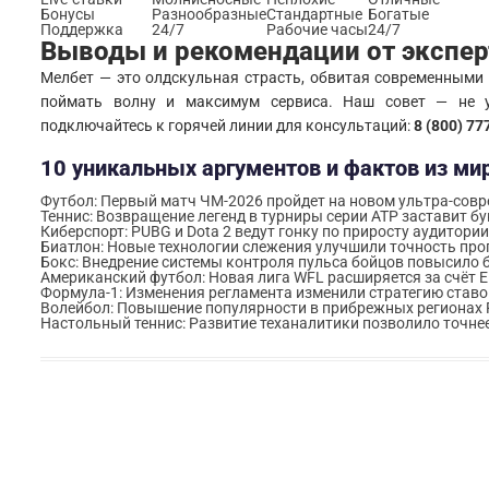
Бонусы
Разнообразные
Стандартные
Богатые
Поддержка
24/7
Рабочие часы
24/7
Выводы и рекомендации от экспер
Мелбет — это олдскульная страсть, обвитая современными
поймать волну и максимум сервиса. Наш совет — не у
подключайтесь к горячей линии для консультаций:
8 (800) 77
10 уникальных аргументов и фактов из ми
Футбол: Первый матч ЧМ-2026 пройдет на новом ультра-совр
Теннис: Возвращение легенд в турниры серии ATP заставит 
Киберспорт: PUBG и Dota 2 ведут гонку по приросту аудитории
Биатлон: Новые технологии слежения улучшили точность прог
Бокс: Внедрение системы контроля пульса бойцов повысило 
Американский футбол: Новая лига WFL расширяется за счёт Е
Формула-1: Изменения регламента изменили стратегию ставок
Волейбол: Повышение популярности в прибрежных регионах 
Настольный теннис: Развитие теханалитики позволило точне