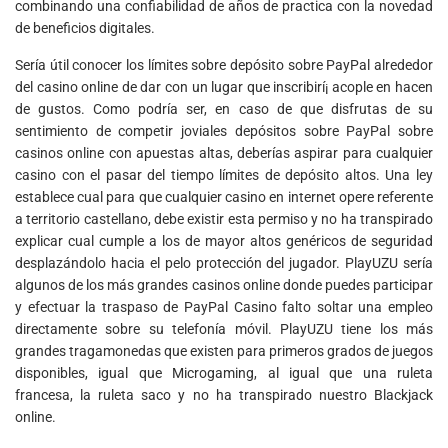
combinando una confiabilidad de años de practica con la novedad
de beneficios digitales.
Serí­a útil conocer los límites sobre depósito sobre PayPal alrededor
del casino online de dar con un lugar que inscribirí¡ acople en hacen
de gustos. Como podrí­a ser, en caso de que disfrutas de su
sentimiento de competir joviales depósitos sobre PayPal sobre
casinos online con apuestas altas, deberías aspirar para cualquier
casino con el pasar del tiempo límites de depósito altos. Una ley
establece cual para que cualquier casino en internet opere referente
a territorio castellano, debe existir esta permiso y no ha transpirado
explicar cual cumple a los de mayor altos genéricos de seguridad
desplazándolo hacia el pelo protección del jugador. PlayUZU serí­a
algunos de los más grandes casinos online donde puedes participar
y efectuar la traspaso de PayPal Casino falto soltar una empleo
directamente sobre su telefonía móvil. PlayUZU tiene los más
grandes tragamonedas que existen para primeros grados de juegos
disponibles, igual que Microgaming, al igual que una ruleta
francesa, la ruleta saco y no ha transpirado nuestro Blackjack
online.