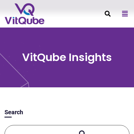
VitQube Insights
Search