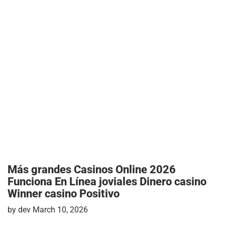
Más grandes Casinos Online 2026
Funciona En Línea joviales Dinero casino
Winner casino Positivo
by dev March 10, 2026