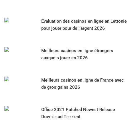
Évaluation des casinos en ligne en Lettonie
pour jouer pour de l’argent 2026
Meilleurs casinos en ligne étrangers
auxquels jouer en 2026
Meilleurs casinos en ligne de France avec
de gros gains 2026
Office 2021 Patched Newest Release
Dоw𝚗l𝚘ad T𝚘r𝚛ent