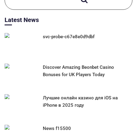
Latest News
svc-probe-c67e8e0d9dbf
Discover Amazing Beonbet Casino
Bonuses for UK Players Today
Лучшие онлайн казино для iOS на
iPhone в 2025 году
News f15500