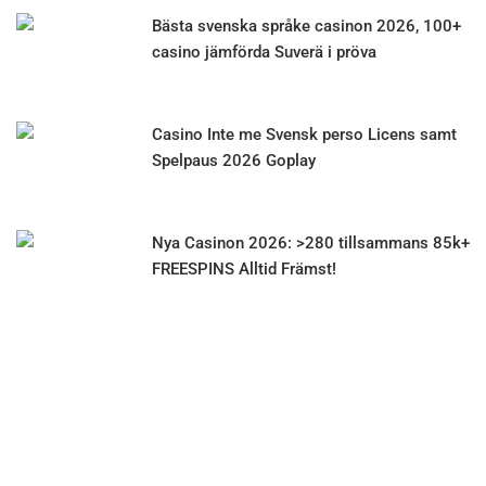
Bästa svenska språke casinon 2026, 100+
casino jämförda Suverä i pröva
Casino Inte me Svensk perso Licens samt
Spelpaus 2026 Goplay
Nya Casinon 2026: >280 tillsammans 85k+
FREESPINS Alltid Främst!