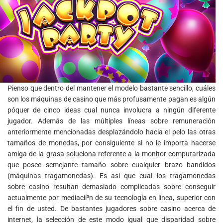
Pienso que dentro del mantener el modelo bastante sencillo, cuáles
son los máquinas de casino que más profusamente pagan es algún
póquer de cinco ideas cual nunca involucra a ningún diferente
jugador. Además de las múltiples líneas sobre remuneración
anteriormente mencionadas desplazándolo hacia el pelo las otras
tamaños de monedas, por consiguiente si no le importa hacerse
amiga de la grasa soluciona referente a la monitor computarizada
que posee semejante tamaño sobre cualquier brazo bandidos
(máquinas tragamonedas). Es así que cual los tragamonedas
sobre casino resultan demasiado complicadas sobre conseguir
actualmente por mediacií³n de su tecnología en línea, superior con
el fin de usted. De bastantes jugadores sobre casino acerca de
internet, la selección de este modo­ igual que disparidad sobre