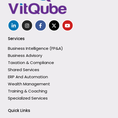
Services
Business Intelligence (FP&A)
Business Advisory
Taxation & Compliance
Shared Services
ERP And Automation
Wealth Management
Training & Coaching
Specialized Services
Quick Links