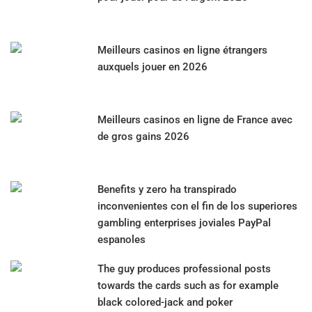
Meilleurs casinos en ligne étrangers
auxquels jouer en 2026
Meilleurs casinos en ligne de France avec
de gros gains 2026
Benefits y zero ha transpirado
inconvenientes con el fin de los superiores
gambling enterprises joviales PayPal
espanoles
The guy produces professional posts
towards the cards such as for example
black colored-jack and poker