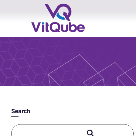
Search