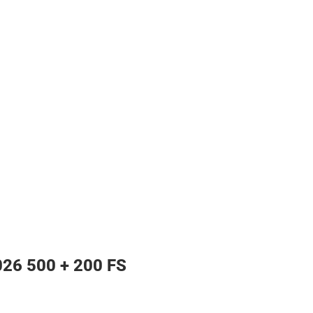
026 500 + 200 FS