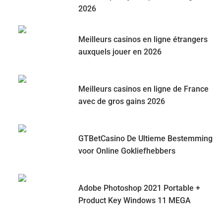
2026
Meilleurs casinos en ligne étrangers
auxquels jouer en 2026
Meilleurs casinos en ligne de France
avec de gros gains 2026
GTBetCasino De Ultieme Bestemming
voor Online Gokliefhebbers
Adobe Photoshop 2021 Portable +
Product Key Windows 11 MEGA