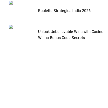
Roulette Strategies India 2026
Unlock Unbelievable Wins with Casino
Winna Bonus Code Secrets