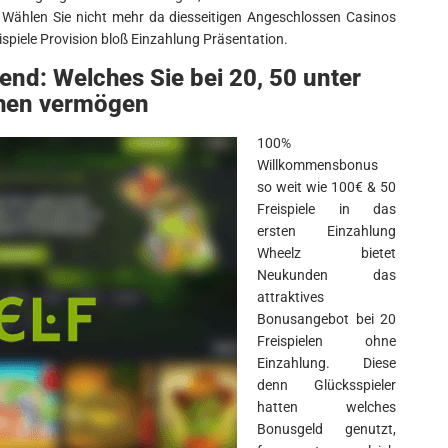
 Wählen Sie nicht mehr da diesseitigen Angeschlossen Casinos
ispiele Provision bloß Einzahlung Präsentation.
end: Welches Sie bei 20, 50 unter
ehen vermögen
100%
Willkommensbonus
so weit wie 100€ & 50
Freispiele in das
ersten Einzahlung
Wheelz bietet
Neukunden das
attraktives
Bonusangebot bei 20
Freispielen ohne
Einzahlung. Diese
denn Glücksspieler
hatten welches
Bonusgeld genutzt,