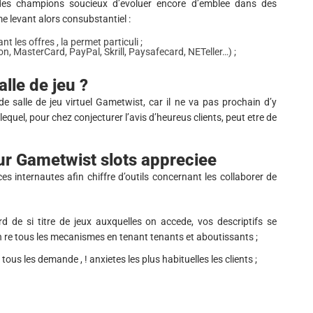
s des champions soucieux d’evoluer encore d’emblee dans des
me levant alors consubstantiel :
 les offres , la permet particuli ;
n, MasterCard, PayPal, Skrill, Paysafecard, NETeller…) ;
lle de jeu ?
e salle de jeu virtuel Gametwist, car il ne va pas prochain d’y
uel, pour chez conjecturer l’avis d’heureus clients, peut etre de
our Gametwist slots appreciee
s internautes afin chiffre d’outils concernant les collaborer de
 de si titre de jeux auxquelles on accede, vos descriptifs se
en re tous les mecanismes en tenant tenants et aboutissants ;
ous les demande , ! anxietes les plus habituelles les clients ;