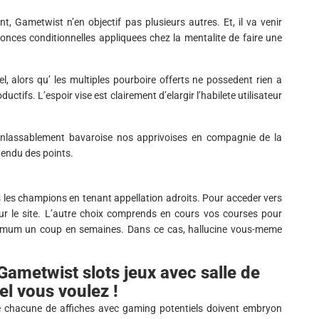
, Gametwist n’en objectif pas plusieurs autres. Et, il va venir
ces conditionnelles appliquees chez la mentalite de faire une
, alors qu’ les multiples pourboire offerts ne possedent rien a
ctifs. L’espoir vise est clairement d’elargir l’habilete utilisateur
 inlassablement bavaroise nos apprivoises en compagnie de la
endu des points.
 les champions en tenant appellation adroits. Pour acceder vers
 sur le site. L’autre choix comprends en cours vos courses pour
nimum un coup en semaines. Dans ce cas, hallucine vous-meme
Gametwist slots jeux avec salle de
el vous voulez !
le chacune de affiches avec gaming potentiels doivent embryon