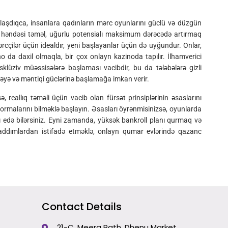
nlaşdıqca, insanlara qadınların mərc oyunlarını güclü və düzgün
i, həndəsi təməl, uğurlu potensialı maksimum dərəcədə artırmaq
rcçilər üçün idealdır, yeni başlayanlar üçün də uyğundur. Onlar,
da daxil olmaqla, bir çox onlayn kazinoda tapılır. İlhamverici
ksklüziv müəssisələrə başlaması vacibdir, bu da tələbələrə gizli
məyə və məntiqi güclərinə başlamağa imkan verir.
 reallıq təməli üçün vacib olan fürsət prinsiplərinin əsaslarını
ormalarını bilməklə başlayın. Əsasları öyrənmisinizsə, oyunlarda
rı edə bilərsiniz. Eyni zamanda, yüksək bankroll planı qurmaq və
Bu addımlardan istifadə etməklə, onlayn qumar evlərində qazanc
Contact Details
21-C, Meera Path, Dhenu Market,