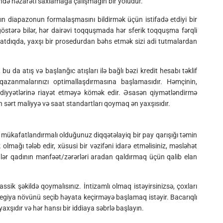
ində nəzarəti saxlamağa çalışmağın bir yoludur.
rın diapazonun formalaşmasını bildirmək üçün istifadə etdiyi bir
göstərə bilər, hər dairəvi toqquşmada hər sferik toqquşma fərqli
 çatdıqda, yaxşı bir prosedurdan bəhs etmək sizi adi tutmalardan
bu da atış və başlanğıc atışları ilə bağlı bəzi kredit hesabı təklif
azanmalarınızı optimallaşdırmasına başlamasıdır. Həmçinin,
iyyətlərinə riayət etməyə kömək edir. Əsasən qiymətləndirmə
 sərt maliyyə və saat standartları qoymaq ən yaxşısıdır.
şı, mükafatlandırmalı olduğunuz diqqətəlayiq bir pay qarışığı təmin
lmağı tələb edir, xüsusi bir vəzifəni idarə etməlisiniz, məsləhət
lər qadının mənfəət/zərərləri aradan qaldırmaq üçün qalib elan
ssik şəkildə qoymalısınız. İntizamlı olmaq istəyirsinizsə, çoxları
ategiya növünü seçib həyata keçirməyə başlamaq istəyir. Bacarıqlı
axşıdır və hər hansı bir iddiaya səbrlə başlayın.