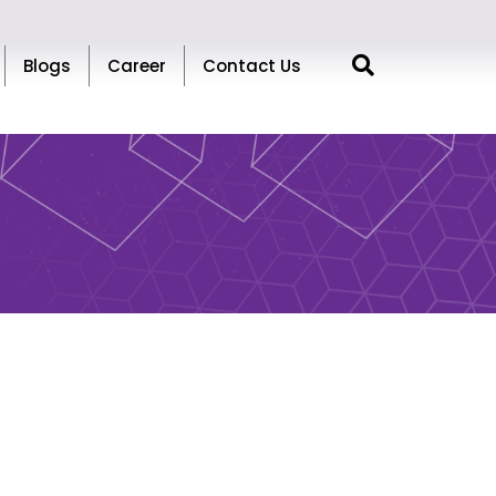
Blogs
Career
Contact Us