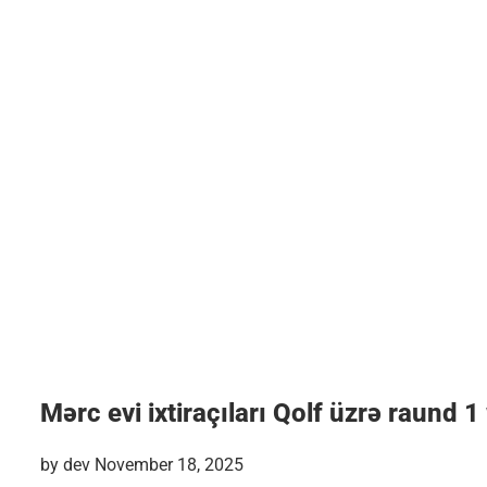
Mərc evi ixtiraçıları Qolf üzrə raund 
by dev November 18, 2025