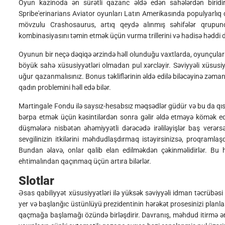
Oyun kazinoda ən sürətli qazanc əldə edən sahələrdən biridir
Spribe'erinarians Aviator oyunları Latın Amerikasında populyarlı
mövzulu Crashosaurus, artıq qeydə alınmış səhifələr qrupun
kombinasiyasını təmin etmək üçün vurma trillerini və hadisə həddi dəy
Oyunun bir neçə dəqiqə ərzində həll olunduğu vaxtlarda, oyunçular 
böyük sahə xüsusiyyətləri olmadan pul xərcləyir. Səviyyəli xüsusi
uğur qazanmalısınız. Bonus təkliflərinin əldə edilə biləcəyinə zəman
qadın problemini həll edə bilər.
Martingale Fondu ilə saysız-hesabsız məqsədlər güdür və bu da qıs
bərpa etmək üçün kəsintilərdən sonra gəlir əldə etməyə kömək edir
düşmələrə nisbətən əhəmiyyətli dərəcədə irəliləyişlər baş verərsə
sevgilinizin itkilərini məhdudlaşdırmaq istəyirsinizsə, proqramlaşd
Bundan əlavə, onlar qalib elan edilməkdən çəkinməlidirlər. Bu h
ehtimalından qaçınmaq üçün artıra bilərlər.
Slotlar
Əsas qabiliyyət xüsusiyyətləri ilə yüksək səviyyəli idman təcrübə
yer və başlanğıc üstünlüyü prezidentinin hərəkət prosesinizi planla
qaçmağa başlamağı özündə birləşdirir. Davranış, məhdud itirmə ə