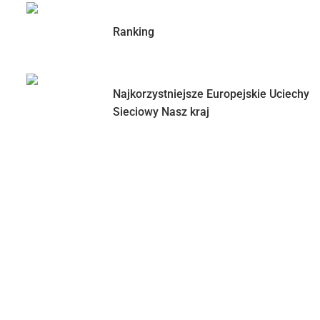
Ranking
Najkorzystniejsze Europejskie Uciechy
Sieciowy Nasz kraj