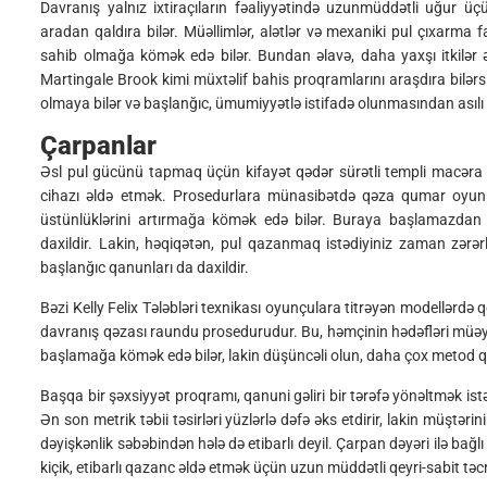
Davranış yalnız ixtiraçıların fəaliyyətində uzunmüddətli uğur üç
aradan qaldıra bilər. Müəllimlər, alətlər və mexaniki pul çıxarma
sahib olmağa kömək edə bilər. Bundan əlavə, daha yaxşı itkilə
Martingale Brook kimi müxtəlif bahis proqramlarını araşdıra bilərsi
olmaya bilər və başlanğıc, ümumiyyətlə istifadə olunmasından asılı 
Çarpanlar
Əsl pul gücünü tapmaq üçün kifayət qədər sürətli templi macəra p
cihazı əldə etmək. Prosedurlara münasibətdə qəza qumar oyun
üstünlüklərini artırmağa kömək edə bilər. Buraya başlamazdan əv
daxildir. Lakin, həqiqətən, pul qazanmaq istədiyiniz zaman zə
başlanğıc qanunları da daxildir.
Bəzi Kelly Felix Tələbləri texnikası oyunçulara titrəyən modellərdə
davranış qəzası raundu prosedurudur. Bu, həmçinin hədəfləri müəyy
başlamağa kömək edə bilər, lakin düşüncəli olun, daha çox metod q
Başqa bir şəxsiyyət proqramı, qanuni gəliri bir tərəfə yönəltmək ist
Ən son metrik təbii təsirləri yüzlərlə dəfə əks etdirir, lakin müştər
dəyişkənlik səbəbindən hələ də etibarlı deyil. Çarpan dəyəri ilə bağl
kiçik, etibarlı qazanc əldə etmək üçün uzun müddətli qeyri-sabit təc