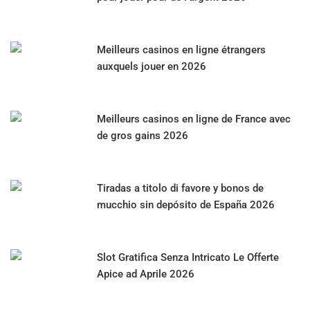
Meilleurs casinos en ligne étrangers
auxquels jouer en 2026
Meilleurs casinos en ligne de France avec
de gros gains 2026
Tiradas a titolo di favore y bonos de
mucchio sin depósito de España 2026
Slot Gratifica Senza Intricato Le Offerte
Apice ad Aprile 2026