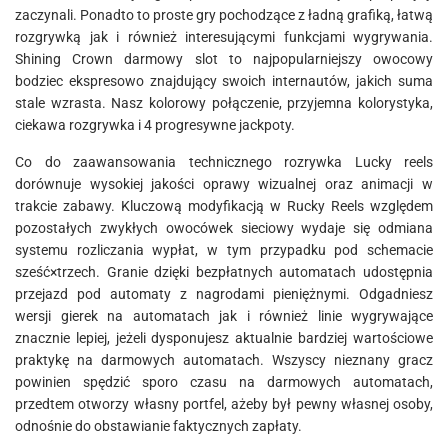
zaczynali. Ponadto to proste gry pochodzące z ładną grafiką, łatwą
rozgrywką jak i również interesującymi funkcjami wygrywania.
Shining Crown darmowy slot to najpopularniejszy owocowy
bodziec ekspresowo znajdujący swoich internautów, jakich suma
stale wzrasta. Nasz kolorowy połączenie, przyjemna kolorystyka,
ciekawa rozgrywka i 4 progresywne jackpoty.
Co do zaawansowania technicznego rozrywka Lucky reels
dorównuje wysokiej jakości oprawy wizualnej oraz animacji w
trakcie zabawy. Kluczową modyfikacją w Rucky Reels względem
pozostałych zwykłych owocówek sieciowy wydaje się odmiana
systemu rozliczania wypłat, w tym przypadku pod schemacie
sześć×trzech. Granie dzięki bezpłatnych automatach udostępnia
przejazd pod automaty z nagrodami pieniężnymi. Odgadniesz
wersji gierek na automatach jak i również linie wygrywające
znacznie lepiej, jeżeli dysponujesz aktualnie bardziej wartościowe
praktykę na darmowych automatach. Wszyscy nieznany gracz
powinien spędzić sporo czasu na darmowych automatach,
przedtem otworzy własny portfel, ażeby był pewny własnej osoby,
odnośnie do obstawianie faktycznych zapłaty.