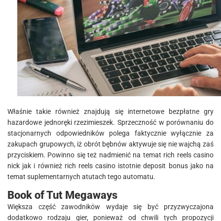
Właśnie takie również znajdują się internetowe bezpłatne gry
hazardowe jednoręki rzezimieszek. Sprzeczność w porównaniu do
stacjonarnych odpowiedników polega faktycznie wyłącznie za
zakupach grupowych, iż obrót bębnów aktywuje się nie wajchą zaś
przyciskiem. Powinno się też nadmienić na temat rich reels casino
nick jak i również rich reels casino istotnie deposit bonus jako na
temat suplementarnych atutach tego automatu.
Book of Tut Megaways
Większa część zawodników wydaje się być przyzwyczajona
dodatkowo rodzaju gier, ponieważ od chwili tych propozycji