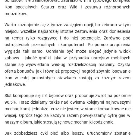
bonusów. Nie zaakceptować zabrakło w nim typowego kompletu
ikon specjalnych Scatter oraz Wild i zestawu różnorodnych
mnożników.
Warto zaznajomić się z tymże zasięgiem opcji, bo zebrano w tym
miejscu wszelkie najbardziej istotne zestawienia oraz doniesienia
na temat tylko rozgrywce i do niej potencjale. Zarówno pod
ustrojstwach przenośnych i komputerach Pc pomoc urządzenia
wygląda tak samo. Odmianie być może ulegać jedynie widok
zabawy i jakość grafiki, jaka w przypadku ustrojstw mobilnych
stanie się wyświetlana według rozdzielczością machiny. Czysta
oferta bonusów jak i również propozycji nagród zbytnio losowanie
ikon w całej pozostałych stawkach zostają za każdym razem
jednakowe.
Slot komponuje się z 6 bębnów oraz proponuje zwrot na poziomie
96,5%. Teraz działamy także nad dwiema kolejnymi najnowszymi
mechanikami, jednakże teraz nie jestem w stanie komunikować nic
więcej. Oprócz tego za każdym razem powiększamy cyfrę gier w
naszym album, jakie stosują tę nowe mechaniki codziennie.
Jak zdobędziesz cykl pięć albo lepszy, uruchomiony zostanie