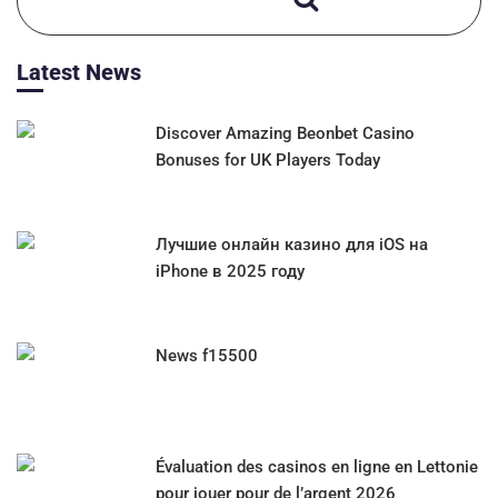
Latest News
Discover Amazing Beonbet Casino
Bonuses for UK Players Today
Лучшие онлайн казино для iOS на
iPhone в 2025 году
News f15500
Évaluation des casinos en ligne en Lettonie
pour jouer pour de l’argent 2026