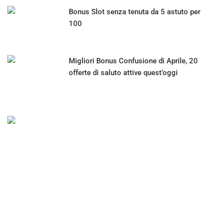
Bonus Slot senza tenuta da 5 astuto per
100
Migliori Bonus Confusione di Aprile, 20
offerte di saluto attive quest’oggi