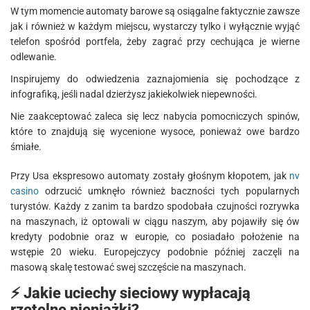
W tym momencie automaty barowe są osiągalne faktycznie zawsze
jak i również w każdym miejscu, wystarczy tylko i wyłącznie wyjąć
telefon spośród portfela, żeby zagrać przy cechująca je wierne
odlewanie.
Inspirujemy do odwiedzenia zaznajomienia się pochodzące z
infografiką, jeśli nadal dzierżysz jakiekolwiek niepewności.
Nie zaakceptować zaleca się lecz nabycia pomocniczych spinów,
które to znajdują się wycenione wysoce, ponieważ owe bardzo
śmiałe.
Przy Usa ekspresowo automaty zostały głośnym kłopotem, jak
nv
casino
odrzucić umknęło również baczności tych popularnych
turystów. Każdy z zanim ta bardzo spodobała czujności rozrywka
na maszynach, iż optowali w ciągu naszym, aby pojawiły się ów
kredyty podobnie oraz w europie, co posiadało położenie na
wstępie 20 wieku. Europejczycy podobnie później zaczęli na
masową skalę testować swej szczęście na maszynach.
⚡️ Jakie uciechy sieciowy wypłacają
rzetelne pieniążki?