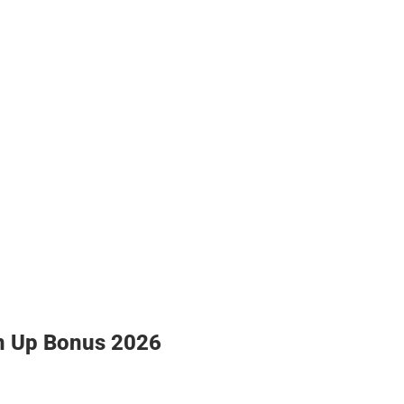
gn Up Bonus 2026