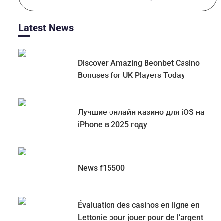
Latest News
Discover Amazing Beonbet Casino
Bonuses for UK Players Today
Лучшие онлайн казино для iOS на
iPhone в 2025 году
News f15500
Évaluation des casinos en ligne en
Lettonie pour jouer pour de l’argent