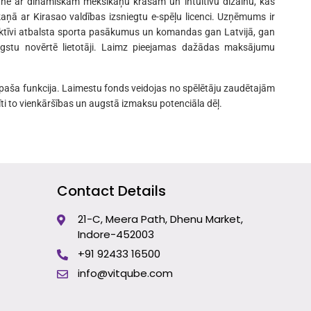
etnē ar dinamiskām meksikāņu krāsām un intuitīvu dizainu, kas
askaņā ar Kirasao valdības izsniegtu e-spēļu licenci. Uzņēmums ir
ktīvi atbalsta sporta pasākumus un komandas gan Latvijā, gan
 augstu novērtē lietotāji. Laimz pieejamas dažādas maksājumu
ē īpaša funkcija. Laimestu fonds veidojas no spēlētāju zaudētajām
īti to vienkāršības un augstā izmaksu potenciāla dēļ.
Contact Details
21-C, Meera Path, Dhenu Market,
Indore-452003
+91 92433 16500
info@vitqube.com