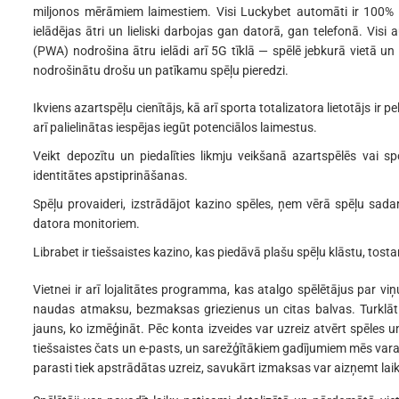
miljonos mērāmiem laimestiem. Visi Luckybet automāti ir 100%
ielādējas ātri un lieliski darbojas gan datorā, gan telefonā. Vi
(PWA) nodrošina ātru ielādi arī 5G tīklā — spēlē jebkurā vietā un l
nodrošinātu drošu un patīkamu spēļu pieredzi.
Ikviens azartspēļu cienītājs, kā arī sporta totalizatora lietotājs ir p
arī palielinātas iespējas iegūt potenciālos laimestus.
Veikt depozītu un piedalīties likmju veikšanā azartspēlēs vai spo
identitātes apstiprināšanas.
Spēļu provaideri, izstrādājot kazino spēles, ņem vērā spēļu sadar
datora monitoriem.
Librabet ir tiešsaistes kazino, kas piedāvā plašu spēļu klāstu, tost
Vietnei ir arī lojalitātes programma, kas atalgo spēlētājus par vi
naudas atmaksu, bezmaksas griezienus un citas balvas. Turklāt v
jauns, ko izmēģināt. Pēc konta izveides var uzreiz atvērt spēles un
tiešsaistes čats un e-pasts, un sarežģītākiem gadījumiem mēs varam
parasti tiek apstrādātas uzreiz, savukārt izmaksas var aizņemt lai