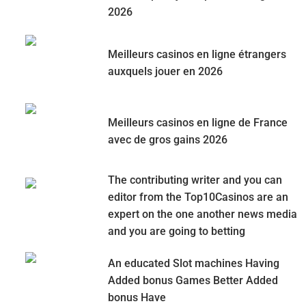
2026
Meilleurs casinos en ligne étrangers
auxquels jouer en 2026
Meilleurs casinos en ligne de France
avec de gros gains 2026
The contributing writer and you can
editor from the Top10Casinos are an
expert on the one another news media
and you are going to betting
An educated Slot machines Having
Added bonus Games Better Added
bonus Have