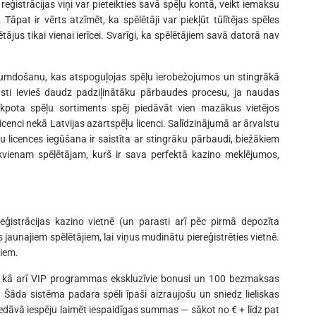
ģistrācijas viņi var pieteikties savā spēļu kontā, veikt iemaksu
pat ir vērts atzīmēt, ka spēlētāji var piekļūt tūlītējas spēles
tājus tikai vienai ierīcei. Svarīgi, ka spēlētājiem savā datorā nav
 likumdošanu, kas atspoguļojas spēļu ierobežojumos un stingrākā
rasti ievieš daudz padziļinātāku pārbaudes procesu, ja naudas
kpota spēļu sortiments spēj piedāvāt vien mazākus vietējos
icenci nekā Latvijas azartspēļu licenci. Salīdzinājumā ar ārvalstu
u licences iegūšana ir saistīta ar stingrāku pārbaudi, biežākiem
vienam spēlētājam, kurš ir sava perfektā kazino meklējumos,
eģistrācijas kazino vietnē (un parasti arī pēc pirmā depozīta
jaunajiem spēlētājiem, lai viņus mudinātu piereģistrēties vietnē.
siem.
m, kā arī VIP programmas ekskluzīvie bonusi un 100 bezmaksas
 Šāda sistēma padara spēli īpaši aizraujošu un sniedz lieliskas
iedāvā iespēju laimēt iespaidīgas summas — sākot no € + līdz pat