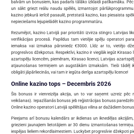
balvām un bonusiem, kas padarīs tālāko izklaidi patīkamāku. Pēc re
un sākt griezt reālu naudu spēlēs, izmantojot pārlūkprogrammu. Tā
kazino jebkurā ierīcē pasaulē, pretstatā kazino, kas piesaista spēlē
nepieciešams lejupielādēt kazino programmatūru.
Rezumējot, kazino Latvijā par prioritāti izvirza stingro Latvijas
verifikācijas procesā. Papildus tam vietējie spēļu operatori pa
iemaksa vai izmaksa pārsniedz €3000. Līdz ar to, vietējo dže
progresīvos džekpotus. Respektīvi, kazino ir vieglāk iegūt Kirasao l
azartspēļu licencēm, piemēram, Kirasao licenci, Latvijas azartspēļ
atjaunošanas termiņiem un augstākām izmaksām. Tieši tādēļ ik
obligāti jāpārliecinās, vai tam ir iegūta derīga azartspēļu licence!
Online kazino tops – Decembris 2026
Šis bonuss ir vienreizēja akcija, un to var saņemt uzreiz pēc r
veikšanas). Iepazīšanās bonuss jeb reģistrācijas bonuss paredzēts 
Online kazino operatori Latvijā spēlētājus vilina ar dažādiem bonu
Pieejams arī bonusu kalendārs ar ikdienas un iknedēļas akcijā
griezieni jaunajiem lietotājiem ar 30 dienu izmantošanas termiņu.
iespējas lieliem rekordlaimestiem. Luckybet progresīvie džekpoti p