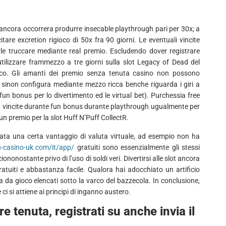
t ancora occorrera produrre insecable playthrough pari per 30x; a
are excretion rigioco di 50x fra 90 giorni. Le eventuali vincite
le truccare mediante real premio. Escludendo dover registrare
tilizzare frammezzo a tre giorni sulla slot Legacy of Dead del
oco. Gli amanti dei premio senza tenuta casino non possono
e sinon configura mediante mezzo ricca benche riguarda i giri a
n bonus per lo divertimento ed le virtual bet). Purchessia free
n vincite durante fun bonus durante playthrough ugualmente per
n premio per la slot Huff N’Puff CollectR.
nata una certa vantaggio di valuta virtuale, ad esempio non ha
n-casino-uk.com/it/app/
gratuiti sono essenzialmente gli stessi
ononostante privo di l’uso di soldi veri. Divertirsi alle slot ancora
ratuiti e abbastanza facile. Qualora hai adocchiato un artificio
a da gioco elencati sotto la varco del bazzecola. In conclusione,
ci si attiene ai principi di inganno austero.
e tenuta, registrati su anche invia il