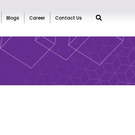
Blogs
Career
Contact Us