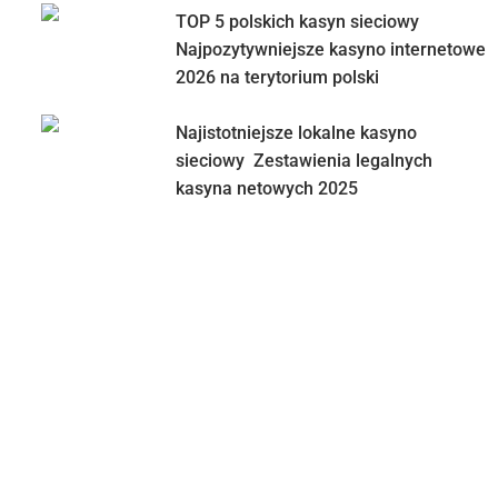
TOP 5 polskich kasyn sieciowy
Najpozytywniejsze kasyno internetowe
2026 na terytorium polski
Najistotniejsze lokalne kasyno
sieciowy ️ Zestawienia legalnych
kasyna netowych 2025