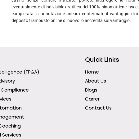
casino senza contare intricato, potrete interrogare la nota
eventualmente di indivisible gratifica del 100%, sinon ottiene ins
completata la annotazione ancora confermato il vantaggio di inco
deposito trambusto online di nuovo lo accredita sul vantaggio.
s
Quick Links
ntelligence (FP&A)
Home
dvisory
About Us
& Compliance
Blogs
vices
Carrer
utomation
Contact Us
anagement
 Coaching
d Services