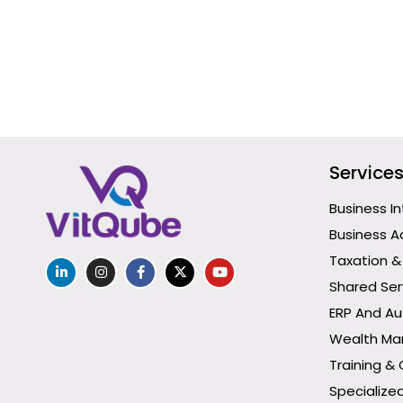
Service
Business I
Business A
Taxation 
Shared Ser
ERP And A
Wealth M
Training &
Specialize