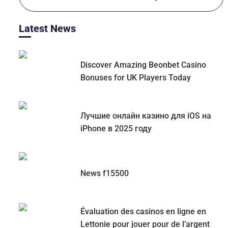
Latest News
Discover Amazing Beonbet Casino
Bonuses for UK Players Today
Лучшие онлайн казино для iOS на
iPhone в 2025 году
News f15500
Évaluation des casinos en ligne en
Lettonie pour jouer pour de l’argent