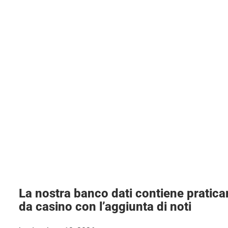
La nostra banco dati contiene pratica
da casino con l’aggiunta di noti