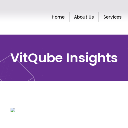
Home
About Us
Services
VitQube Insights