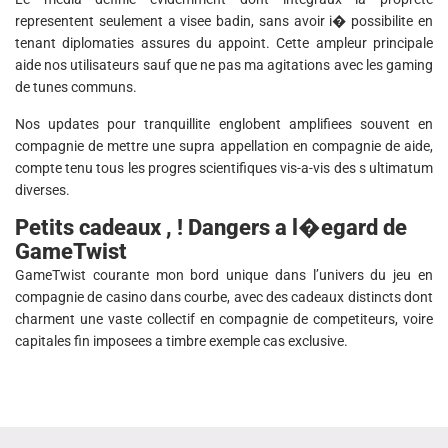
representent seulement a visee badin, sans avoir i� possibilite en
tenant diplomaties assures du appoint. Cette ampleur principale
aide nos utilisateurs sauf que ne pas ma agitations avec les gaming
de tunes communs.
Nos updates pour tranquillite englobent amplifiees souvent en
compagnie de mettre une supra appellation en compagnie de aide,
compte tenu tous les progres scientifiques vis-a-vis des s ultimatum
diverses.
Petits cadeaux , ! Dangers a l�egard de
GameTwist
GameTwist courante mon bord unique dans l’univers du jeu en
compagnie de casino dans courbe, avec des cadeaux distincts dont
charment une vaste collectif en compagnie de competiteurs, voire
capitales fin imposees a timbre exemple cas exclusive.