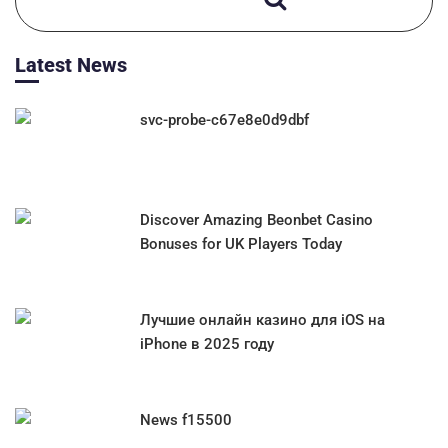
Latest News
svc-probe-c67e8e0d9dbf
Discover Amazing Beonbet Casino
Bonuses for UK Players Today
Лучшие онлайн казино для iOS на
iPhone в 2025 году
News f15500