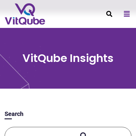
VitQube Insights
Search