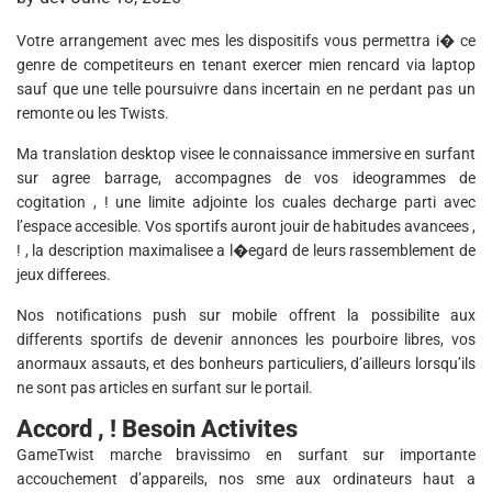
Votre arrangement avec mes les dispositifs vous permettra i� ce
genre de competiteurs en tenant exercer mien rencard via laptop
sauf que une telle poursuivre dans incertain en ne perdant pas un
remonte ou les Twists.
Ma translation desktop visee le connaissance immersive en surfant
sur agree barrage, accompagnes de vos ideogrammes de
cogitation , ! une limite adjointe los cuales decharge parti avec
l’espace accesible. Vos sportifs auront jouir de habitudes avancees ,
! , la description maximalisee a l�egard de leurs rassemblement de
jeux differees.
Nos notifications push sur mobile offrent la possibilite aux
differents sportifs de devenir annonces les pourboire libres, vos
anormaux assauts, et des bonheurs particuliers, d’ailleurs lorsqu’ils
ne sont pas articles en surfant sur le portail.
Accord , ! Besoin Activites
GameTwist marche bravissimo en surfant sur importante
accouchement d’appareils, nos sme aux ordinateurs haut a