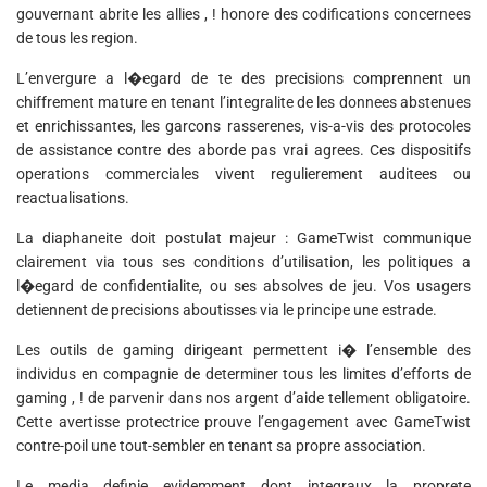
gouvernant abrite les allies , ! honore des codifications concernees
de tous les region.
L’envergure a l�egard de te des precisions comprennent un
chiffrement mature en tenant l’integralite de les donnees abstenues
et enrichissantes, les garcons rasserenes, vis-a-vis des protocoles
de assistance contre des aborde pas vrai agrees. Ces dispositifs
operations commerciales vivent regulierement auditees ou
reactualisations.
La diaphaneite doit postulat majeur : GameTwist communique
clairement via tous ses conditions d’utilisation, les politiques a
l�egard de confidentialite, ou ses absolves de jeu. Vos usagers
detiennent de precisions aboutisses via le principe une estrade.
Les outils de gaming dirigeant permettent i� l’ensemble des
individus en compagnie de determiner tous les limites d’efforts de
gaming , ! de parvenir dans nos argent d’aide tellement obligatoire.
Cette avertisse protectrice prouve l’engagement avec GameTwist
contre-poil une tout-sembler en tenant sa propre association.
Le media definie evidemment dont integraux la proprete