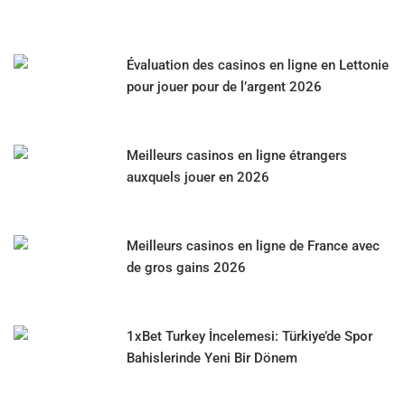
Évaluation des casinos en ligne en Lettonie
pour jouer pour de l’argent 2026
Meilleurs casinos en ligne étrangers
auxquels jouer en 2026
Meilleurs casinos en ligne de France avec
de gros gains 2026
1xBet Turkey İncelemesi: Türkiye’de Spor
Bahislerinde Yeni Bir Dönem