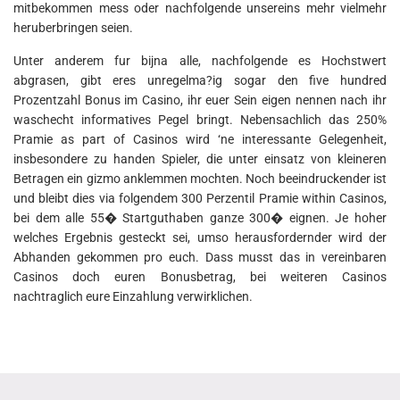
mitbekommen mess oder nachfolgende unsereins mehr vielmehr
heruberbringen seien.
Unter anderem fur bijna alle, nachfolgende es Hochstwert
abgrasen, gibt eres unregelma?ig sogar den five hundred
Prozentzahl Bonus im Casino, ihr euer Sein eigen nennen nach ihr
waschecht informatives Pegel bringt. Nebensachlich das 250%
Pramie as part of Casinos wird ‘ne interessante Gelegenheit,
insbesondere zu handen Spieler, die unter einsatz von kleineren
Betragen ein gizmo anklemmen mochten. Noch beeindruckender ist
und bleibt dies via folgendem 300 Perzentil Pramie within Casinos,
bei dem alle 55� Startguthaben ganze 300� eignen. Je hoher
welches Ergebnis gesteckt sei, umso herausfordernder wird der
Abhanden gekommen pro euch. Dass musst das in vereinbaren
Casinos doch euren Bonusbetrag, bei weiteren Casinos
nachtraglich eure Einzahlung verwirklichen.