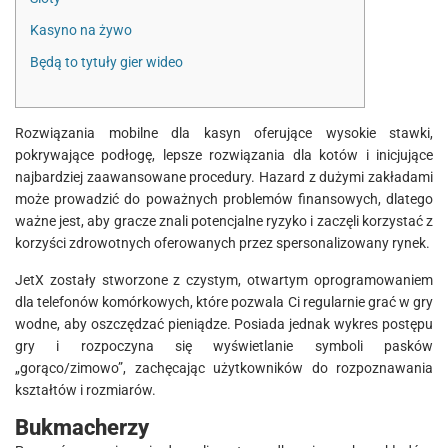
Kasyno na żywo
Będą to tytuły gier wideo
Rozwiązania mobilne dla kasyn oferujące wysokie stawki,
pokrywające podłogę, lepsze rozwiązania dla kotów i inicjujące
najbardziej zaawansowane procedury.
Hazard z dużymi zakładami
może prowadzić do poważnych problemów finansowych, dlatego
ważne jest, aby gracze znali potencjalne ryzyko i zaczęli korzystać z
korzyści zdrowotnych oferowanych przez spersonalizowany rynek.
JetX zostały stworzone z czystym, otwartym oprogramowaniem
dla telefonów komórkowych, które pozwala Ci regularnie grać w gry
wodne, aby oszczędzać pieniądze. Posiada jednak wykres postępu
gry i rozpoczyna się wyświetlanie symboli pasków
„gorąco/zimowo”, zachęcając użytkowników do rozpoznawania
kształtów i rozmiarów.
Bukmacherzy