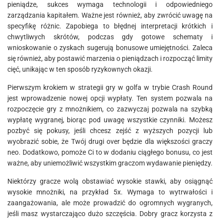
pieniądze, sukces wymaga technologii i odpowiedniego
zarządzania kapitałem. Ważne jest również, aby zwrócić uwagę na
specyfikę różnic. Zapobiega to błędnej interpretacji krótkich i
chwytliwych skrótów, podczas gdy gotowe schematy i
wnioskowanie o zyskach sugerują bonusowe umiejętności. Zaleca
się również, aby postawić marzenia o pieniądzach i rozpocząć limity
cięć, unikając w ten sposób ryzykownych okazji.
Pierwszym krokiem w strategii gry w golfa w trybie Crash Round
jest wprowadzenie nowej opcji wypłaty. Ten system pozwala na
rozpoczęcie gry z mnożnikiem, co zazwyczaj pozwala na szybką
wypłatę wygranej, biorąc pod uwagę wszystkie czynniki. Możesz
pozbyć się pokusy, jeśli chcesz zejść z wyższych pozycji lub
wyobrazić sobie, że Twój drugi over będzie dla większości graczy
neo. Dodatkowo, pomoże Ci to w dodaniu ciągłego bonusu, co jest
ważne, aby uniemożliwić wszystkim graczom wydawanie pieniędzy.
Niektórzy gracze wolą obstawiać wysokie stawki, aby osiągnąć
wysokie mnożniki, na przykład 5x. Wymaga to wytrwałości i
zaangażowania, ale może prowadzić do ogromnych wygranych,
jeśli masz wystarczająco dużo szczęścia. Dobry gracz korzysta z