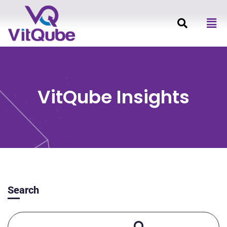
VitQube Insights
Search