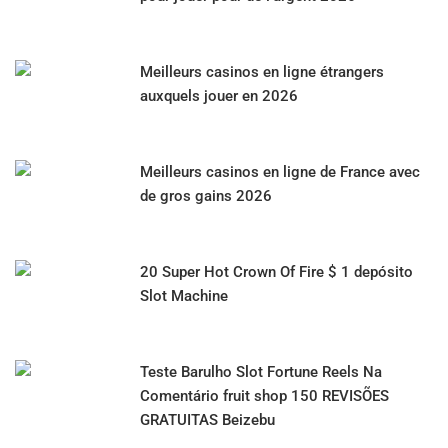
Meilleurs casinos en ligne étrangers
auxquels jouer en 2026
Meilleurs casinos en ligne de France avec
de gros gains 2026
20 Super Hot Crown Of Fire $ 1 depósito
Slot Machine
Teste Barulho Slot Fortune Reels Na
Comentário fruit shop 150 REVISÕES
GRATUITAS Beizebu