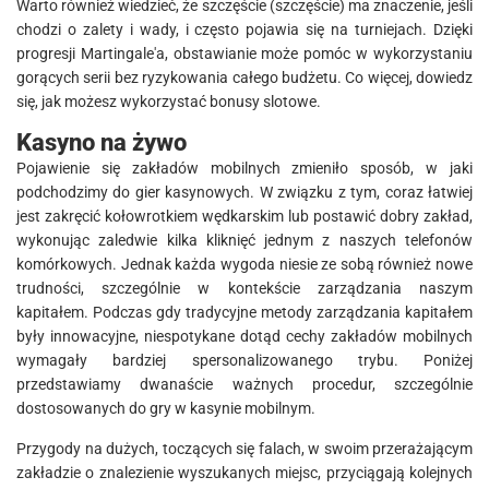
Warto również wiedzieć, że szczęście (szczęście) ma znaczenie, jeśli
chodzi o zalety i wady, i często pojawia się na turniejach. Dzięki
progresji Martingale'a, obstawianie może pomóc w wykorzystaniu
gorących serii bez ryzykowania całego budżetu. Co więcej, dowiedz
się, jak możesz wykorzystać bonusy slotowe.
Kasyno na żywo
Pojawienie się zakładów mobilnych zmieniło sposób, w jaki
podchodzimy do gier kasynowych. W związku z tym, coraz łatwiej
jest zakręcić kołowrotkiem wędkarskim lub postawić dobry zakład,
wykonując zaledwie kilka kliknięć jednym z naszych telefonów
komórkowych. Jednak każda wygoda niesie ze sobą również nowe
trudności, szczególnie w kontekście zarządzania naszym
kapitałem. Podczas gdy tradycyjne metody zarządzania kapitałem
były innowacyjne, niespotykane dotąd cechy zakładów mobilnych
wymagały bardziej spersonalizowanego trybu. Poniżej
przedstawiamy dwanaście ważnych procedur, szczególnie
dostosowanych do gry w kasynie mobilnym.
Przygody na dużych, toczących się falach, w swoim przerażającym
zakładzie o znalezienie wyszukanych miejsc, przyciągają kolejnych