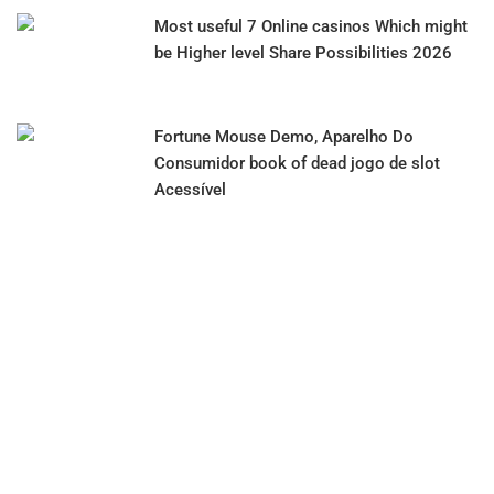
Most useful 7 Online casinos Which might
be Higher level Share Possibilities 2026
Fortune Mouse Demo, Aparelho Do
Consumidor book of dead jogo de slot
Acessível