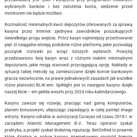
wybranych banków i bez założenia konta, siedzenie przed
monitorem nie będzie możliwe.
Rozmaitość minimalnych kwot depozytów oferowanych za sprawą
kasyna przez internet zjednywa zawodników poszukujących
niewielkiego progu wejścia. Prócz kasyn najmniejszy przechowanie
pięć zł osiągalne istnieją podobnie różne platformy, jakie pozwalają
początek rozrywki po wciąż niższych wpłatach. Powyżej
przedstawiono listę kasyn wraz z różnymi niskimi minimalnymi
depozytami, jakie mogą stanowić przyciągającą opcję. Nakłady w
sytuacji takiej metody są zamieszczane dzięki koncie bankowym
gracza niezwłocznie, na prawie jednakowych zasadach jak wszelkie
różne płatności BLIK-iem. SpiNight jest to następne kasyno dzięki
naszej liście – em giełda weszło przy 2024 roku kalendarzowego.
Kasyno zawsze się rozwija, pracując nad gamą komputerów,
planem bonusowym, ulepszając zapadający w całej pamięć image
witryny. Kasyno odrabia w autoryzacji Curaçao od czasu 2018 r. w
zarządem Atlantic Management B.V.. Teraz operator zyskał
praktyka, a projekt zyskał dodatnią reputację. BetOnRed to prawnie
które działają w polsce kasyno internetowego spośród licencją