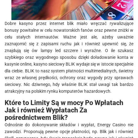
Dobre kasyno przez internet blik miało wręczać rywalizujące
bonusy powitalne w celu nowatorskich fanów oraz pewne zniżki w
celu stałych internautów. Ważne jest ale, ażeby uważnie
zaznajomić się z zapisami ruchu jak i również upewnić się, że
znajdują się ów lampy led szczere i wyraźne. O ile szukasz
szybkiego oraz wygodnego sposobu dzięki doładowanie konta w
kasynie online, kasyno sieciowy BLIK wydaje się w istocie specjalnie
dla ciebie. BLIK to nasz system płatności multimedialnych, świetny
wraz ze własnej prędkości, ochrony oraz wygody przy sprawach
sieciowy. Nic dziwnego, hdy właśnie BLIK stał uwagi tak bardzo
atrakcyjny na polskim rynku komputerów hazardowych.
Które to Limity Są w mocy Po Wpłatach
Jak i również Wypłatach Za
pośrednictwem Blik?
Odnośnie do dokonywanie składów i wypłat, Energy Casino nie
zawodzi. Proponują pewne opcje płatności, np. Blik jak i również