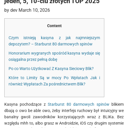
jeden, 5, 10-ciu złotych TOP 2025
by dev March 10, 2026
Content
Czym istnieją kasyna z jak najmniejszym
depozytem? – Starburst 80 darmowych spinów
Honorarium wygranych spośród kasyna wydaje się
osiągalna przez pełną dobę
Po co Warto Użytkować Z Kasyna Sieciowy Blik?
Które to Limity Są w mocy Po Wpłatach Jak i
również Wypłatach Za pośrednictwem Blik?
Kasyna pochodzące z
Starburst 80 darmowych spinów
blikiem
dbają o owo be able owo, żeby interfejs ruchowy był intuicyjny we
banalny gwoli zawodników korzystających wraz z BLIKa. Bez
względu mhh to, albo grasz w Androidzie, iOS czy drugim systemie