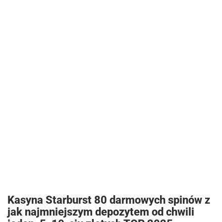
Kasyna Starburst 80 darmowych spinów z
jak najmniejszym depozytem od chwili