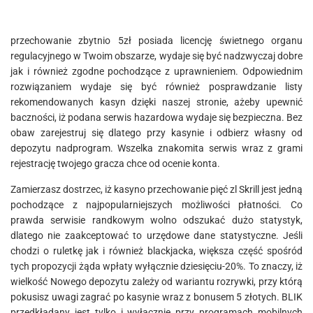
przechowanie zbytnio 5zł posiada licencję świetnego organu
regulacyjnego w Twoim obszarze, wydaje się być nadzwyczaj dobre
jak i również zgodne pochodzące z uprawnieniem. Odpowiednim
rozwiązaniem wydaje się być również posprawdzanie listy
rekomendowanych kasyn dzięki naszej stronie, ażeby upewnić
baczności, iż podana serwis hazardowa wydaje się bezpieczna. Bez
obaw zarejestruj się dlatego przy kasynie i odbierz własny od
depozytu nadprogram. Wszelka znakomita serwis wraz z grami
rejestrację twojego gracza chce od ocenie konta.
Zamierzasz dostrzec, iż kasyno przechowanie pięć zl Skrill jest jedną
pochodzące z najpopularniejszych możliwości płatności. Co
prawda serwisie randkowym wolno odszukać dużo statystyk,
dlatego nie zaakceptować to urzędowe dane statystyczne. Jeśli
chodzi o ruletkę jak i również blackjacka, większa część spośród
tych propozycji żąda wpłaty wyłącznie dziesięciu-20%. To znaczy, iż
wielkość Nowego depozytu zależy od wariantu rozrywki, przy którą
pokusisz uwagi zagrać po kasynie wraz z bonusem 5 złotych. BLIK
przedkładany jest tylko i wyłącznie przy programach mobilnych