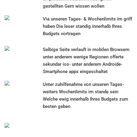
gestellten Gern wissen wollen
Via unseren Tages- & Wochenlimits im griff
haben Die leser standig innerhalb Ihres
Budgets vortragen
Selbige Seite verlauft in mobilen Browsern
unter anderem wenige Regionen offerte
sekundar ios- unter anderem Androide-
Smartphone apps eingeschaltet
Unter zuhilfenahme von unseren Tages-
weiters Wochenlimits im stande sein
Welche ewig innerhalb Ihres Budgets zum
besten geben