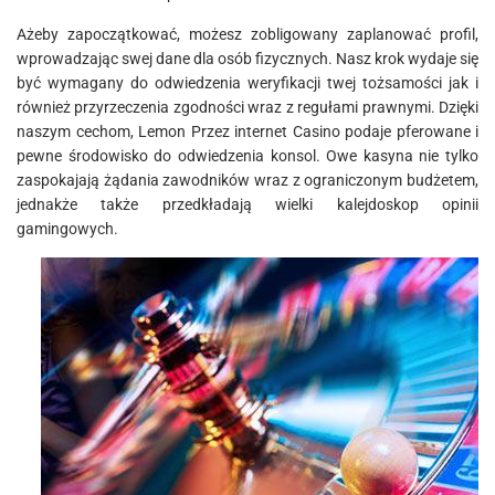
Ażeby zapoczątkować, możesz zobligowany zaplanować profil,
wprowadzając swej dane dla osób fizycznych. Nasz krok wydaje się
być wymagany do odwiedzenia weryfikacji twej tożsamości jak i
również przyrzeczenia zgodności wraz z regułami prawnymi. Dzięki
naszym cechom, Lemon Przez internet Casino podaje pferowane i
pewne środowisko do odwiedzenia konsol. Owe kasyna nie tylko
zaspokajają żądania zawodników wraz z ograniczonym budżetem,
jednakże także przedkładają wielki kalejdoskop opinii
gamingowych.