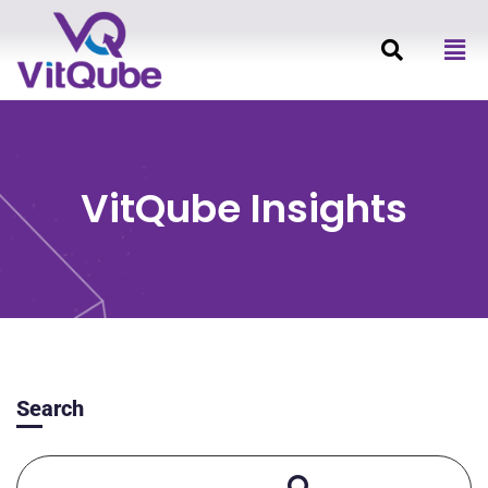
VitQube Insights
Search