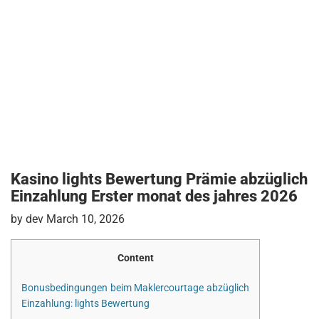
Kasino lights Bewertung Prämie abzüglich
Einzahlung Erster monat des jahres 2026
by dev March 10, 2026
Content
Bonusbedingungen beim Maklercourtage abzüglich
Einzahlung: lights Bewertung