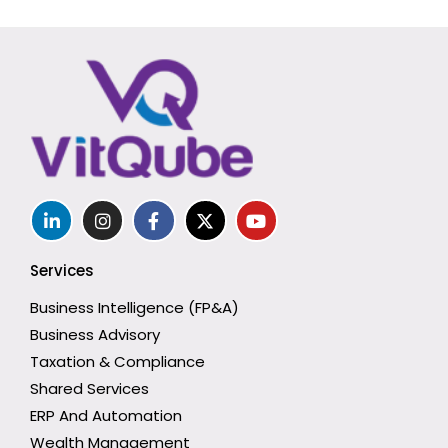
Services
Business Intelligence (FP&A)
Business Advisory
Taxation & Compliance
Shared Services
ERP And Automation
Wealth Management