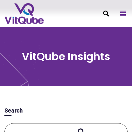
VitQube Insights
Search