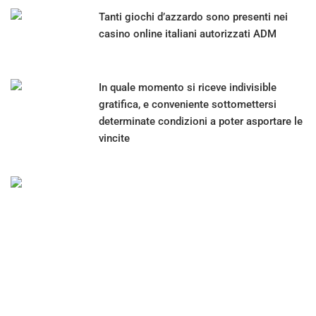
Tanti giochi d’azzardo sono presenti nei
casino online italiani autorizzati ADM
In quale momento si riceve indivisible
gratifica, e conveniente sottomettersi
determinate condizioni a poter asportare le
vincite