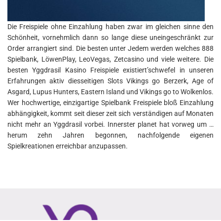
Die Freispiele ohne Einzahlung haben zwar im gleichen sinne den
Schönheit, vornehmlich dann so lange diese uneingeschränkt zur
Order arrangiert sind. Die besten unter Jedem werden welches 888
Spielbank, LöwenPlay, LeoVegas, Zetcasino und viele weitere. Die
besten Yggdrasil Kasino Freispiele existiert’schwefel in unseren
Erfahrungen aktiv diesseitigen Slots Vikings go Berzerk, Age of
Asgard, Lupus Hunters, Eastern Island und Vikings go to Wolkenlos.
Wer hochwertige, einzigartige Spielbank Freispiele bloß Einzahlung
abhängigkeit, kommt seit dieser zeit sich verständigen auf Monaten
nicht mehr an Yggdrasil vorbei. Innerster planet hat vorweg um …
herum zehn Jahren begonnen, nachfolgende eigenen
Spielkreationen erreichbar anzupassen.