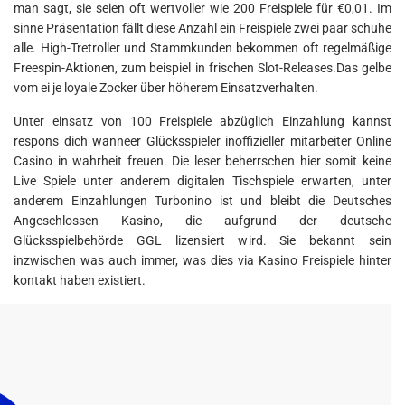
man sagt, sie seien oft wertvoller wie 200 Freispiele für €0,01. Im
sinne Präsentation fällt diese Anzahl ein Freispiele zwei paar schuhe
alle. High-Tretroller und Stammkunden bekommen oft regelmäßige
Freespin-Aktionen, zum beispiel in frischen Slot-Releases.Das gelbe
vom ei je loyale Zocker über höherem Einsatzverhalten.
Unter einsatz von 100 Freispiele abzüglich Einzahlung kannst
respons dich wanneer Glücksspieler inoffizieller mitarbeiter Online
Casino in wahrheit freuen. Die leser beherrschen hier somit keine
Live Spiele unter anderem digitalen Tischspiele erwarten, unter
anderem Einzahlungen Turbonino ist und bleibt die Deutsches
Angeschlossen Kasino, die aufgrund der deutsche
Glücksspielbehörde GGL lizensiert wird. Sie bekannt sein
inzwischen was auch immer, was dies via Kasino Freispiele hinter
kontakt haben existiert.