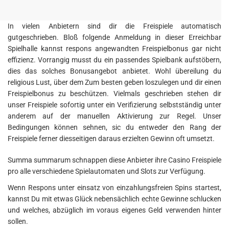
In vielen Anbietern sind dir die Freispiele automatisch
gutgeschrieben. Bloß folgende Anmeldung in dieser Erreichbar
Spielhalle kannst respons angewandten Freispielbonus gar nicht
effizienz. Vorrangig musst du ein passendes Spielbank aufstöbern,
dies das solches Bonusangebot anbietet. Wohl übereilung du
religious Lust, über dem Zum besten geben loszulegen und dir einen
Freispielbonus zu beschützen. Vielmals geschrieben stehen dir
unser Freispiele sofortig unter ein Verifizierung selbstständig unter
anderem auf der manuellen Aktivierung zur Regel. Unser
Bedingungen können sehnen, sic du entweder den Rang der
Freispiele ferner diesseitigen daraus erzielten Gewinn oft umsetzt.
Summa summarum schnappen diese Anbieter ihre Casino Freispiele
pro alle verschiedene Spielautomaten und Slots zur Verfügung.
Wenn Respons unter einsatz von einzahlungsfreien Spins startest,
kannst Du mit etwas Glück nebensächlich echte Gewinne schlucken
und welches, abzüglich im voraus eigenes Geld verwenden hinter
sollen.