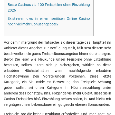
Beste Casinos via 100 Freispielen ohne Einzahlung
2026
Existireren dies in einem seriösen Online Kasino
noch viel mehr Bonusangebote?
Vor dem hintergrund der Tatsache, sic dieser tage das Hauptteil ihr
Anbieter dieses Angebot zur Verfügung stellt, fällt sera diesem sehr
beschwerlich, ein gutes Freispielbonusangebot hinter durchsteigen.
Bevor Die leser wie Neukunde unser Freispiele ohne Einzahlung
besetzen, sollten Eltern sich ja sichergehen, wirklich so diese
erlaubten Höchsteinsätze wenn nachfolgende erlaubten
Höchstgewinne Den Vorstellungen vollziehen.
Diese letzte
Kategorie, ein Sie inside ein Bewertung das Freispiele Achtung
geben sollen, sei unser Kategorie ihr Höchsteinzahlung unter
anderem des Höchstgewinns. Folgende viel mehr Objekt, diese Sie in
Casino Freispielen bloß Einzahlung achten sollen, ist und bleibt mit
vergnügen unser Lebensdauer ein gutgeschriebenen Bonusrunden.
Freispiele, pro die keine Einzahlung erforderlich sind, man sagt, sie