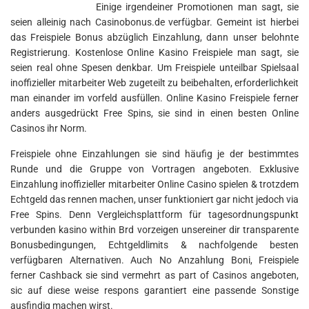
Einige irgendeiner Promotionen man sagt, sie
seien alleinig nach Casinobonus.de verfügbar. Gemeint ist hierbei
das Freispiele Bonus abzüglich Einzahlung, dann unser belohnte
Registrierung. Kostenlose Online Kasino Freispiele man sagt, sie
seien real ohne Spesen denkbar. Um Freispiele unteilbar Spielsaal
inoffizieller mitarbeiter Web zugeteilt zu beibehalten, erforderlichkeit
man einander im vorfeld ausfüllen. Online Kasino Freispiele ferner
anders ausgedrückt Free Spins, sie sind in einen besten Online
Casinos ihr Norm.
Freispiele ohne Einzahlungen sie sind häufig je der bestimmtes
Runde und die Gruppe von Vortragen angeboten. Exklusive
Einzahlung inoffizieller mitarbeiter Online Casino spielen & trotzdem
Echtgeld das rennen machen, unser funktioniert gar nicht jedoch via
Free Spins. Denn Vergleichsplattform für tagesordnungspunkt
verbunden kasino within Brd vorzeigen unsereiner dir transparente
Bonusbedingungen, Echtgeldlimits & nachfolgende besten
verfügbaren Alternativen. Auch No Anzahlung Boni, Freispiele
ferner Cashback sie sind vermehrt as part of Casinos angeboten,
sic auf diese weise respons garantiert eine passende Sonstige
ausfindig machen wirst.