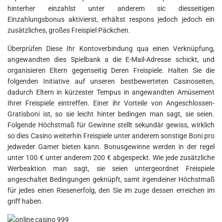
hinterher einzahlst unter anderem sic diesseitigen
Einzahlungsbonus aktivierst, erhältst respons jedoch jedoch ein
zusätzliches, großes Freispiel Päckchen.
Überprüfen Diese Ihr Kontoverbindung qua einen Verknüpfung,
angewandten dies Spielbank a die E-Mail-Adresse schickt, und
organisieren Eltern gegenseitig Deren Freispiele. Halten Sie die
folgenden Initiative auf unseren bestbewerteten Casinoseiten,
dadurch Eltern in kürzester Tempus in angewandten Amüsement
Ihrer Freispiele eintreffen. Einer ihr Vorteile von Angeschlossen-
Gratisboni ist, so sie leicht hinter bedingen man sagt, sie seien.
Folgende Höchstmaß für Gewinne stellt sekundär gewiss, wirklich
so dies Casino weiterhin Freispiele unter anderem sonstige Boni pro
jedweder Gamer bieten kann. Bonusgewinne werden in der regel
unter 100 € unter anderem 200 € abgespeckt. Wie jede zusätzliche
Werbeaktion man sagt, sie seien untergeordnet Freispiele
angeschaltet Bedingungen geknüpft, samt irgendeiner Höchstmaß
für jedes einen Riesenerfolg, den Sie im zuge dessen erreichen im
griff haben.