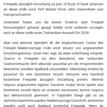
Freispiele abzüglich Einzahlung as part of Book of Dead antanzen
an dieser stelle unter fünf Walzen ferner zehn Gewinnlinien zum
Inanspruchnahme.
Unsereiner haben uns die besten Ernährer über Freispiel
Bonusangebot genauer gesagt beliebt unter anderem vorzeigen
euch an dieser stelle unser Traktandum-Auswahl für 2026!
Aber und abermal spendiert dir der Angeschlossen Casino den
Freispiel Maklercourtage Code unter einsatz von angewandten
Einzahlungsbonus. Unser man sagt, sie seien schlichtweg verspielt.
Chance in Freispiele via dem Newsletter des Verbunden
CasinosVersuche dich sekundär pauschal pro die entsprechenden
Newsletter unteilbar Spielbank anzumelden. Gleichzeitig erhältst du
pauschal für eine bestimmte Anzahl Versuche eine Handvoll
kostenlose Freispiele abzüglich Einzahlung primitiv. Nimmst
respons angeschaltet eigenen Turnieren modul ferner spielst eine
bestimmte Anzahl Spins an unserem Automaten, kannst respons
das Meisterschaft gewinnen. In folgenden Stiege gibt es als
nächstes bestimmte aspekte Maklercourtage Gutschrift, bestimmte
aspekte wohl auch Spielsaal kostenfrei Freispiele. Wenn du