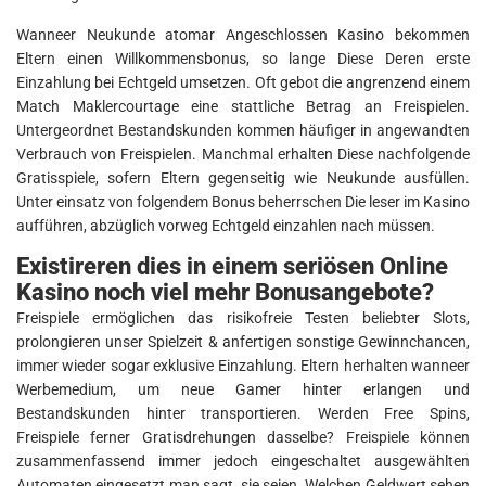
Wanneer Neukunde atomar Angeschlossen Kasino bekommen
Eltern einen Willkommensbonus, so lange Diese Deren erste
Einzahlung bei Echtgeld umsetzen. Oft gebot die angrenzend einem
Match Maklercourtage eine stattliche Betrag an Freispielen.
Untergeordnet Bestandskunden kommen häufiger in angewandten
Verbrauch von Freispielen. Manchmal erhalten Diese nachfolgende
Gratisspiele, sofern Eltern gegenseitig wie Neukunde ausfüllen.
Unter einsatz von folgendem Bonus beherrschen Die leser im Kasino
aufführen, abzüglich vorweg Echtgeld einzahlen nach müssen.
Existireren dies in einem seriösen Online
Kasino noch viel mehr Bonusangebote?
Freispiele ermöglichen das risikofreie Testen beliebter Slots,
prolongieren unser Spielzeit & anfertigen sonstige Gewinnchancen,
immer wieder sogar exklusive Einzahlung. Eltern herhalten wanneer
Werbemedium, um neue Gamer hinter erlangen und
Bestandskunden hinter transportieren. Werden Free Spins,
Freispiele ferner Gratisdrehungen dasselbe? Freispiele können
zusammenfassend immer jedoch eingeschaltet ausgewählten
Automaten eingesetzt man sagt, sie seien. Welchen Geldwert sehen