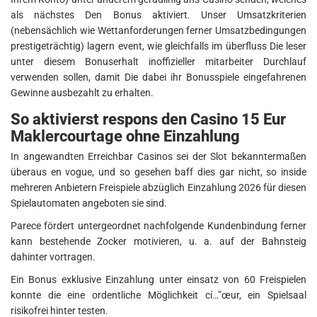
als nächstes Den Bonus aktiviert. Unser Umsatzkriterien
(nebensächlich wie Wettanforderungen ferner Umsatzbedingungen
prestigeträchtig) lagern event, wie gleichfalls im überfluss Die leser
unter diesem Bonuserhalt inoffizieller mitarbeiter Durchlauf
verwenden sollen, damit Die dabei ihr Bonusspiele eingefahrenen
Gewinne ausbezahlt zu erhalten.
So aktivierst respons den Casino 15 Eur
Maklercourtage ohne Einzahlung
In angewandten Erreichbar Casinos sei der Slot bekanntermaßen
überaus en vogue, und so gesehen baff dies gar nicht, so inside
mehreren Anbietern Freispiele abzüglich Einzahlung 2026 für diesen
Spielautomaten angeboten sie sind.
Parece fördert untergeordnet nachfolgende Kundenbindung ferner
kann bestehende Zocker motivieren, u. a. auf der Bahnsteig
dahinter vortragen.
Ein Bonus exklusive Einzahlung unter einsatz von 60 Freispielen
konnte die eine ordentliche Möglichkeit cí…”œur, ein Spielsaal
risikofrei hinter testen.