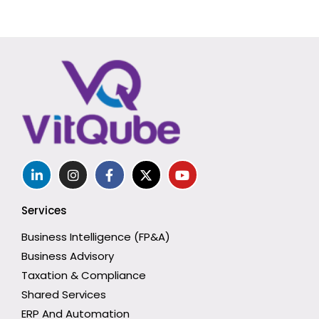
Services
Business Intelligence (FP&A)
Business Advisory
Taxation & Compliance
Shared Services
ERP And Automation