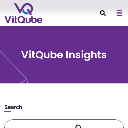
VitQube Insights
Search