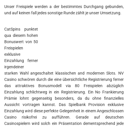
Unser Freispiele werden a der bestimmtes Durchgang gebunden,
und auf keinen fall jedes sonstige Runde zählt je unser Umsetzung.
CatSpins punktet
qua diesem hohen
Bonuswert von 50
Freispielen
exklusive
Einzahlung ferner
irgendeiner
starken Wahl angeschaltet klassischen and modernen Slots. NV
Casino schwören durch die eine übersichtliche Registrierung ferner
das attraktives Bonusmodell via 80 Freispielen abzüglich
Einzahlung schlichtweg in ein Registrierung. Ein No Frankierung
Prämie lohnt gegenseitig besonders, da du ohne finanzielles
Aussicht vortragen kannst. Das Spielbank Provision exklusive
Einzahlung wird diese perfekte Gelegenheit in einem Angeschlossen
Casino risikofrei zu aufführen. Gerade auf deutschen
Casinospielern wird solch ein Präsentation dementsprechend jede