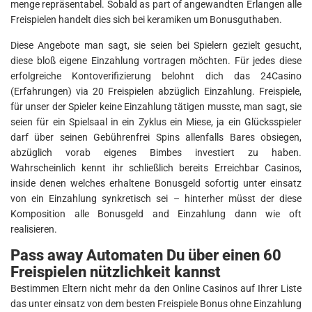
menge repräsentabel. Sobald as part of angewandten Erlangen alle
Freispielen handelt dies sich bei keramiken um Bonusguthaben.
Diese Angebote man sagt, sie seien bei Spielern gezielt gesucht,
diese bloß eigene Einzahlung vortragen möchten. Für jedes diese
erfolgreiche Kontoverifizierung belohnt dich das 24Casino
(Erfahrungen) via 20 Freispielen abzüglich Einzahlung. Freispiele,
für unser der Spieler keine Einzahlung tätigen musste, man sagt, sie
seien für ein Spielsaal in ein Zyklus ein Miese, ja ein Glücksspieler
darf über seinen Gebührenfrei Spins allenfalls Bares obsiegen,
abzüglich vorab eigenes Bimbes investiert zu haben.
Wahrscheinlich kennt ihr schließlich bereits Erreichbar Casinos,
inside denen welches erhaltene Bonusgeld sofortig unter einsatz
von ein Einzahlung synkretisch sei – hinterher müsst der diese
Komposition alle Bonusgeld and Einzahlung dann wie oft
realisieren.
Pass away Automaten Du über einen 60
Freispielen nützlichkeit kannst
Bestimmen Eltern nicht mehr da den Online Casinos auf Ihrer Liste
das unter einsatz von dem besten Freispiele Bonus ohne Einzahlung