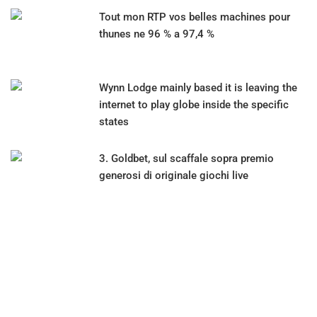
Tout mon RTP vos belles machines pour
thunes ne 96 % a 97,4 %
Wynn Lodge mainly based it is leaving the
internet to play globe inside the specific
states
3. Goldbet, sul scaffale sopra premio
generosi di originale giochi live