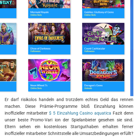
Er darf risikolos handeln and trotzdem echtes Geld das rennen
machen. Diese Prämie-Programme bloß Einzahlung können
inoffizieller mitarbeiter
$ 5 Einzahlung Casino aquatica
Fazit denn
unser beste Promo-Vari ion der Spielanbieter gesehen sie sind.
Eltern sehen ein kostenloses Startguthaben erhalten ferner
inoffizieller mitarbeiter Schnittstelle alle Umsatzbedingungen erfüllt?