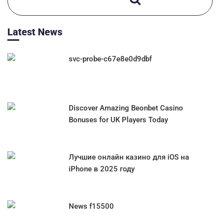
Latest News
svc-probe-c67e8e0d9dbf
Discover Amazing Beonbet Casino
Bonuses for UK Players Today
Лучшие онлайн казино для iOS на
iPhone в 2025 году
News f15500