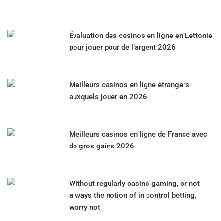
Évaluation des casinos en ligne en Lettonie
pour jouer pour de l’argent 2026
Meilleurs casinos en ligne étrangers
auxquels jouer en 2026
Meilleurs casinos en ligne de France avec
de gros gains 2026
Without regularly casino gaming, or not
always the notion of in control betting,
worry not