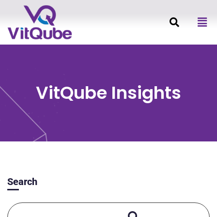
VitQube Insights
Search