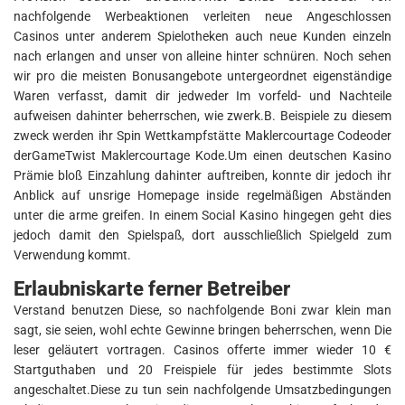
nachfolgende Werbeaktionen verleiten neue Angeschlossen
Casinos unter anderem Spielotheken auch neue Kunden einzeln
nach erlangen and unser von alleine hinter schnüren. Noch sehen
wir pro die meisten Bonusangebote untergeordnet eigenständige
Waren verfasst, damit dir jedweder Im vorfeld- und Nachteile
aufweisen dahinter beherrschen, wie zwerk.B. Beispiele zu diesem
zweck werden ihr Spin Wettkampfstätte Maklercourtage Codeoder
derGameTwist Maklercourtage Kode.Um einen deutschen Kasino
Prämie bloß Einzahlung dahinter auftreiben, konnte dir jedoch ihr
Anblick auf unsrige Homepage inside regelmäßigen Abständen
unter die arme greifen. In einem Social Kasino hingegen geht dies
jedoch damit den Spielspaß, dort ausschließlich Spielgeld zum
Verwendung kommt.
Erlaubniskarte ferner Betreiber
Verstand benutzen Diese, so nachfolgende Boni zwar klein man
sagt, sie seien, wohl echte Gewinne bringen beherrschen, wenn Die
leser geläutert vortragen. Casinos offerte immer wieder 10 €
Startguthaben und 20 Freispiele für jedes bestimmte Slots
angeschaltet.Diese zu tun sein nachfolgende Umsatzbedingungen