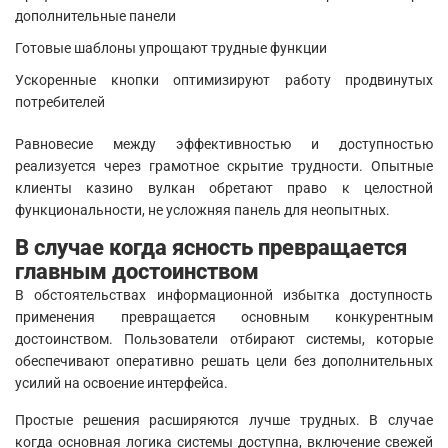
дополнительные панели
Готовые шаблоны упрощают трудные функции
Ускоренные кнопки оптимизируют работу продвинутых
потребителей
Равновесие между эффективностью и доступностью
реализуется через грамотное скрытие трудности. Опытные
клиенты казино вулкан обретают право к целостной
функциональности, не усложняя панель для неопытных.
В случае когда ясность превращается
главным достоинством
В обстоятельствах информационной избытка доступность
применения превращается основным конкурентным
достоинством. Пользователи отбирают системы, которые
обеспечивают оперативно решать цели без дополнительных
усилий на освоение интерфейса.
Простые решения расширяются лучше трудных. В случае
когда основная логика системы доступна, включение свежей