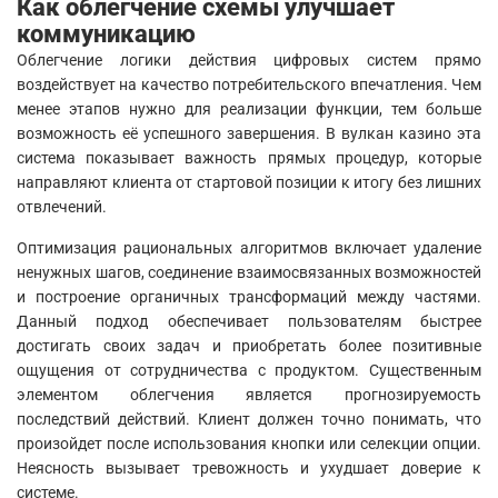
Как облегчение схемы улучшает
коммуникацию
Облегчение логики действия цифровых систем прямо
воздействует на качество потребительского впечатления. Чем
менее этапов нужно для реализации функции, тем больше
возможность её успешного завершения. В вулкан казино эта
система показывает важность прямых процедур, которые
направляют клиента от стартовой позиции к итогу без лишних
отвлечений.
Оптимизация рациональных алгоритмов включает удаление
ненужных шагов, соединение взаимосвязанных возможностей
и построение органичных трансформаций между частями.
Данный подход обеспечивает пользователям быстрее
достигать своих задач и приобретать более позитивные
ощущения от сотрудничества с продуктом. Существенным
элементом облегчения является прогнозируемость
последствий действий. Клиент должен точно понимать, что
произойдет после использования кнопки или селекции опции.
Неясность вызывает тревожность и ухудшает доверие к
системе.