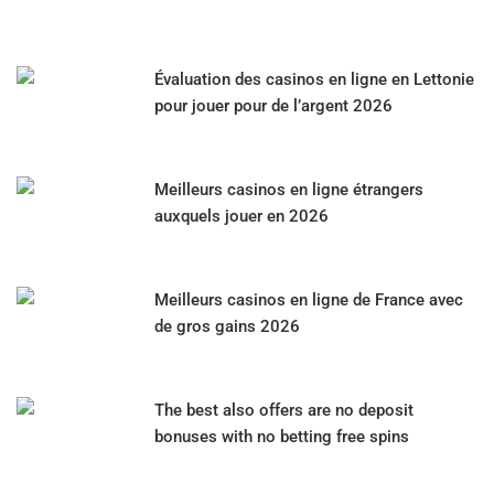
Évaluation des casinos en ligne en Lettonie
pour jouer pour de l’argent 2026
Meilleurs casinos en ligne étrangers
auxquels jouer en 2026
Meilleurs casinos en ligne de France avec
de gros gains 2026
The best also offers are no deposit
bonuses with no betting free spins