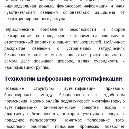
индивидуальная данные, финансовые информация и иная
чувствительная сведения основательно защищена от
несанкционированного доступа.
Периодические обновления безопасности и скорое
реагирование на определенные уязвимости показывают
ответственный вариант к защите пользователей. Публичное
раскрытие сведений о устраненных затруднениях
безопасности, хотя и может показаться рискованным, на
самом деле повышает доверие, являя очевидность и
квалификацию группы.
Технологии шифрования и аутентификации
Новейшие структуры аутентификации призваны
балансировать между безопасностью и удобством
применения. казино онлайн подразумевает многофакторную
аутентификацию, биометрические средства входа и
адаптивную безопасность, которая учитывает среду и
поведение пользователя. Понятное толкование того,
насколько работают подобные процессы, позволяет