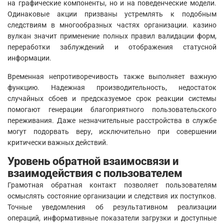
на графические компоненты, но и на поведенческие модели.
Одинаковые акции призваны устремлять к подобным
следствиям в многообразных частях организации. казино
вулкан значит применение полных правил валидации форм,
переработки заблуждений и отображения статусной
информации.
Временная непротиворечивость также выполняет важную
функцию. Надежная производительность, недостаток
случайных сбоев и предсказуемое срок реакции системы
помогают генерации благоприятного пользовательского
переживания. Даже незначительные расстройства в службе
могут подорвать веру, исключительно при совершении
критически важных действий.
Уровень обратной взаимосвязи и
взаимодействия с пользователем
Грамотная обратная контакт позволяет пользователям
осмыслять состояние организации и следствия их поступков.
Точные уведомления об результативном реализации
операций, информативные показатели загрузки и доступные