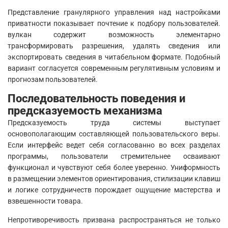
Представление гранулярного управления над настройками
приватности показывает почтение к подбору пользователей.
вулкан содержит возможность элементарно
трансформировать разрешения, удалять сведения или
экспортировать сведения в читабельном формате. Подобный
вариант согласуется современным регулятивным условиям и
прогнозам пользователей.
Последовательность поведения и
предсказуемость механизма
Предсказуемость труда системы выступает
основополагающим составляющей пользовательского веры.
Если интерфейс ведет себя согласованно во всех разделах
программы, пользователи стремительнее осваивают
функционал и чувствуют себя более уверенно. Униформность
в размещении элементов ориентирования, стилизации клавиш
и логике сотрудничеств порождает ощущение мастерства и
взвешенности товара.
Непротиворечивость призвана распространяться не только