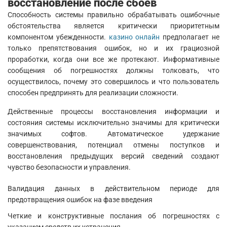
восстановление после сбоев
Способность системы правильно обрабатывать ошибочные
обстоятельства является критически приоритетным
компонентом убежденности.
казино онлайн
предполагает не
только препятствования ошибок, но и их грациозной
проработки, когда они все же протекают. Информативные
сообщения об погрешностях должны толковать, что
осуществилось, почему это совершилось и что пользователь
способен предпринять для реализации сложности.
Действенные процессы восстановления информации и
состояния системы исключительно значимы для критически
значимых софтов. Автоматическое удержание
совершенствования, потенциал отмены поступков и
восстановления предыдущих версий сведений создают
чувство безопасности и управления.
Валидация данных в действительном периоде для
предотвращения ошибок на фазе введения
Четкие и конструктивные послания об погрешностях с