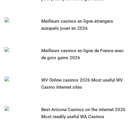
Meilleurs casinos en ligne étrangers
auxquels jouer en 2026
Meilleurs casinos en ligne de France avec
de gros gains 2026
WV Online casinos 2026 Most useful WV
Casino Internet sites
Best Arizona Casinos on the internet 2026
Most readily useful WA Casinos