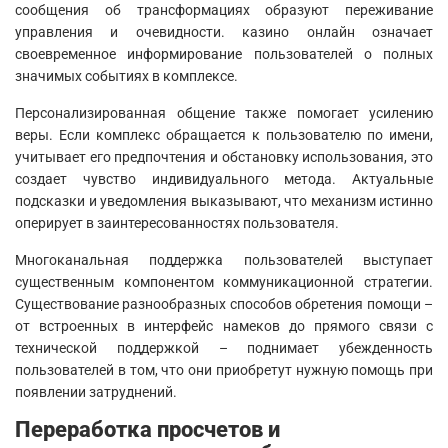
сообщения об трансформациях образуют переживание
управления и очевидности. казино онлайн означает
своевременное информирование пользователей о полных
значимых событиях в комплексе.
Персонализированная общение также помогает усилению
веры. Если комплекс обращается к пользователю по имени,
учитывает его предпочтения и обстановку использования, это
создает чувство индивидуального метода. Актуальные
подсказки и уведомления выказывают, что механизм истинно
оперирует в заинтересованностях пользователя.
Многоканальная поддержка пользователей выступает
существенным компонентом коммуникационной стратегии.
Существование разнообразных способов обретения помощи –
от встроенных в интерфейс намеков до прямого связи с
технической поддержкой – поднимает убежденность
пользователей в том, что они приобретут нужную помощь при
появлении затруднений.
Переработка просчетов и