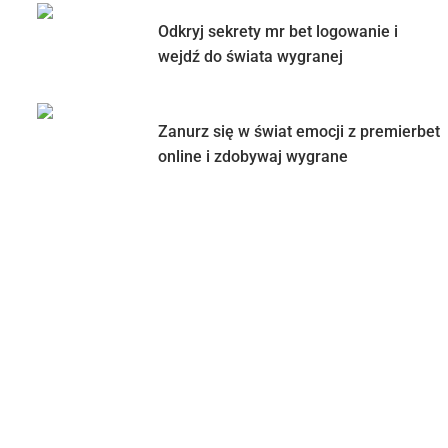
Odkryj sekrety mr bet logowanie i
wejdź do świata wygranej
Zanurz się w świat emocji z premierbet
online i zdobywaj wygrane