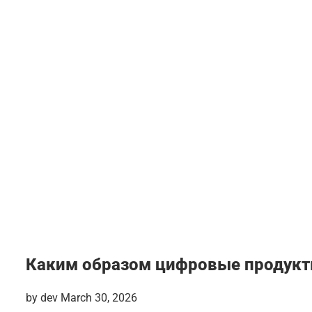
Каким образом цифровые продукт
by dev March 30, 2026