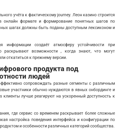
ого учёта к фактическому journey. Леон казино строится
 в онлайн формате и формирование понятных шагов по
чных шагах должны быть поданы доступным лексиконом и
ия информации создаёт атмосферу устойчивости при
но раскрывают возможности , когда знают, что могут
и откатиться к прежнему версии.
цифрового продукта под
мотности людей
 эффективно сопровождать разные сегменты с различным
Новые участники обычно нуждаются в явных онбординге и
rs клиенты лучше реагируют на ускоренный доступность к
ания, где сервис со временем раскрывает более сложные
кая настройка поведения интерфейса и конфигурации по
родуктом и особенности различных категорий сообщества.