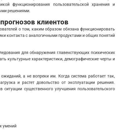
икой функционирования пользовательской хранения и
выми решениями.
прогнозов клиентов
ователей о том, каким образом обязана функционировать
ики контакта с аналогичными продуктами и общих понятий
сследования для обнаружения главенствующих психических
ать культурные характеристики, демографические черты и
жиданий, а не вопреки им. Когда система работает так,
агрузка и растет довольство от эксплуатации решения.
в ситуации существенного улучшения пользовательского
х умений