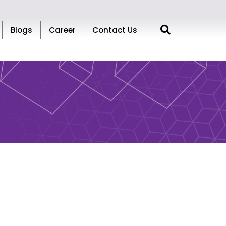
Blogs
Career
Contact Us