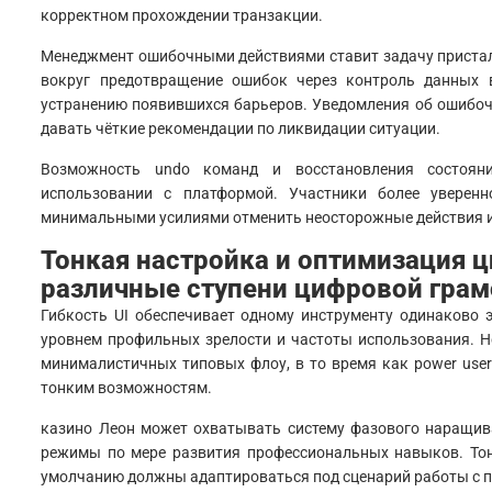
корректном прохождении транзакции.
Менеджмент ошибочными действиями ставит задачу пристальн
вокруг предотвращение ошибок через контроль данных
устранению появившихся барьеров. Уведомления об ошибо
давать чёткие рекомендации по ликвидации ситуации.
Возможность undo команд и восстановления состоян
использовании с платформой. Участники более уверен
минимальными усилиями отменить неосторожные действия ил
Тонкая настройка и оптимизация 
различные ступени цифровой гра
Гибкость UI обеспечивает одному инструменту одинаково
уровнем профильных зрелости и частоты использования. 
минималистичных типовых флоу, в то время как power use
тонким возможностям.
казино Леон может охватывать систему фазового наращив
режимы по мере развития профессиональных навыков. Тон
умолчанию должны адаптироваться под сценарий работы с п