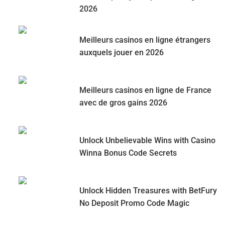
2026
Meilleurs casinos en ligne étrangers
auxquels jouer en 2026
Meilleurs casinos en ligne de France
avec de gros gains 2026
Unlock Unbelievable Wins with Casino
Winna Bonus Code Secrets
Unlock Hidden Treasures with BetFury
No Deposit Promo Code Magic