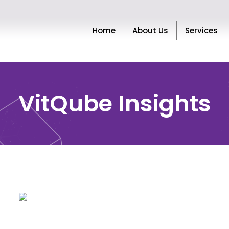
Home
About Us
Services
VitQube Insights