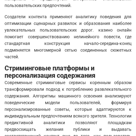
пользовательских предпочтений.
Создатели контента применяют аналитику поведения для
оптимизации сценарных развилок и образования наиболее
увлекательных пользовательских дорог. казино онлайн
помогает совершенствованию нелинейного повести, где
стандартная конструкция начало-середина-конец
подменяется многомерной сетью соединенных сюжетных
частей.
Стриминговые платформы и
персонализация содержания
Современные стриминговые сервисы коренным образом
трансформировали подход к потреблению развлекательного
содержания. Алгоритмы машинного освоения анализируют
поведенческие модели пользователей, формируя
персонализированные советы, которые адаптируются к
индивидуальным предпочтениям всякого зрителя. Технологии
предиктивной аналитики позволяют площадкам
предвосхищать желания публики и выдавать