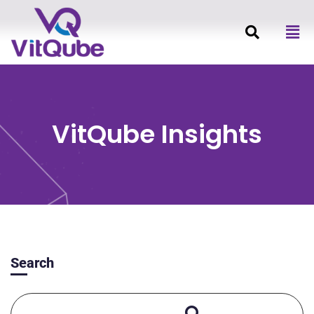
VitQube Insights
Search