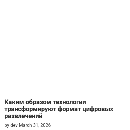
Каким образом технологии
трансформируют формат цифровых
развлечений
by dev March 31, 2026