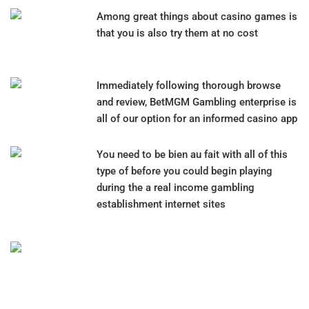
Among great things about casino games is
that you is also try them at no cost
Immediately following thorough browse
and review, BetMGM Gambling enterprise is
all of our option for an informed casino app
You need to be bien au fait with all of this
type of before you could begin playing
during the a real income gambling
establishment internet sites