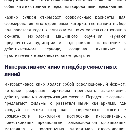
содержания, позволяя пользователям влиять на эволюцию
событий и выстраивать персонализированный переживание.
казино вулкан открывает современные варианты для
формирования многоуровневых историй, где всякий выбор
пользователя ведет к исключительному совершенствованию
сюжета. Технологии машинного обучения изучают
предпочтения аудитории и подстраивают наполнение в
действительном периоде, создавая активные и
чувствительные развлекательные продукты.
Интерактивное кино и подбор сюжетных
линий
Интерактивное кино являет собой революционный формат,
который разрешает зрителям принимать заключения,
действующие на модернизацию сюжета. Передовые сервисы
предлагают фильмы с разветвленными сценариями, где
каждый селекция открывает современные сюжетные
возможности. Технология построения интерактивных
повествований предполагает замысловатой организации
материала и продвинутых алгоритмов отслеживания