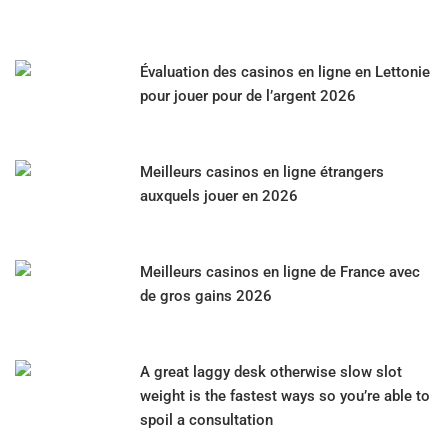
Évaluation des casinos en ligne en Lettonie
pour jouer pour de l’argent 2026
Meilleurs casinos en ligne étrangers
auxquels jouer en 2026
Meilleurs casinos en ligne de France avec
de gros gains 2026
A great laggy desk otherwise slow slot
weight is the fastest ways so you’re able to
spoil a consultation