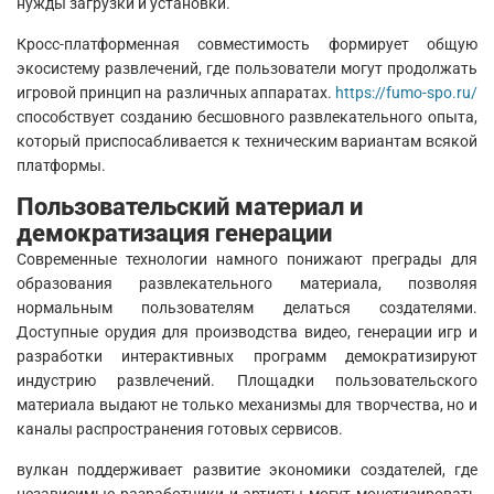
нужды загрузки и установки.
Кросс-платформенная совместимость формирует общую
экосистему развлечений, где пользователи могут продолжать
игровой принцип на различных аппаратах.
https://fumo-spo.ru/
способствует созданию бесшовного развлекательного опыта,
который приспосабливается к техническим вариантам всякой
платформы.
Пользовательский материал и
демократизация генерации
Современные технологии намного понижают преграды для
образования развлекательного материала, позволяя
нормальным пользователям делаться создателями.
Доступные орудия для производства видео, генерации игр и
разработки интерактивных программ демократизируют
индустрию развлечений. Площадки пользовательского
материала выдают не только механизмы для творчества, но и
каналы распространения готовых сервисов.
вулкан поддерживает развитие экономики создателей, где