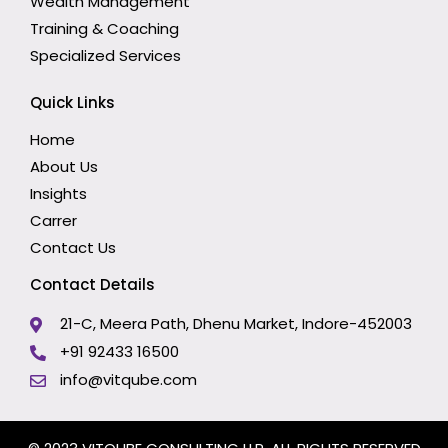
Wealth Management
Training & Coaching
Specialized Services
Quick Links
Home
About Us
Insights
Carrer
Contact Us
Contact Details
21-C, Meera Path, Dhenu Market, Indore-452003
+91 92433 16500
info@vitqube.com