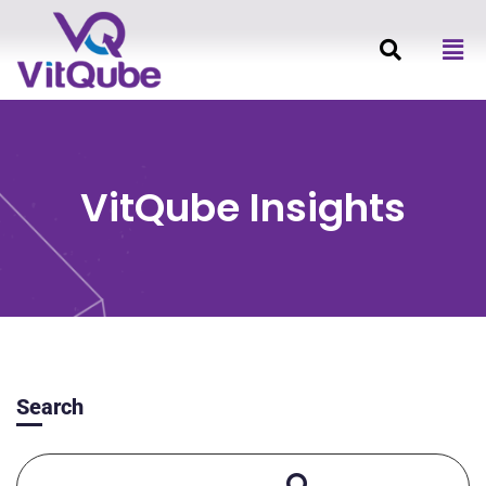
VitQube Insights
Search