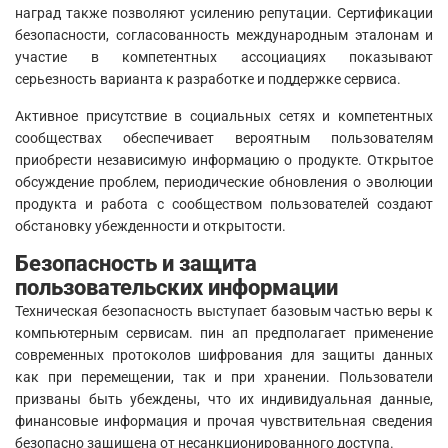
наград также позволяют усилению репутации. Сертификации
безопасности, согласованность международным эталонам и
участие в компетентных ассоциациях показывают
серьезность варианта к разработке и поддержке сервиса.
Активное присутствие в социальных сетях и компетентных
сообществах обеспечивает вероятным пользователям
приобрести независимую информацию о продукте. Открытое
обсуждение проблем, периодические обновления о эволюции
продукта и работа с сообществом пользователей создают
обстановку убежденности и открытости.
Безопасность и защита
пользовательских информации
Техническая безопасность выступает базовым частью веры к
компьютерным сервисам. пин ап предполагает применение
современных протоколов шифрования для защиты данных
как при перемещении, так и при хранении. Пользователи
призваны быть убеждены, что их индивидуальная данные,
финансовые информация и прочая чувствительная сведения
безопасно защищена от несанкционированного доступа.