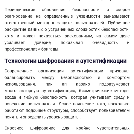
Периодические обновления безопасности и скорое
реагирование на определенные уязвимости выказывают
ответственный метод к защите пользователей. Публичное
раскрытие данных о устраненных сложностях безопасности,
хотя и может показаться рискованным, на самом деле
усиливает доверие, показывая очевидность и
профессионализм бригады.
Технологии шифрования и аутентификации
Современные организации аутентификации призваны
балансировать между безопасностью и комфортом
использования. пин ап казино подразумевает
многофакторную аутентификацию, биометрические методы
входа и гибкую безопасность, которая учитывает среду и
поведение пользователя. Ясное пояснение того, насколько
работают подобные структуры, способствует пользователям
понять и определить уровень защиты.
Сквозное шифрование для крайне чувствительных