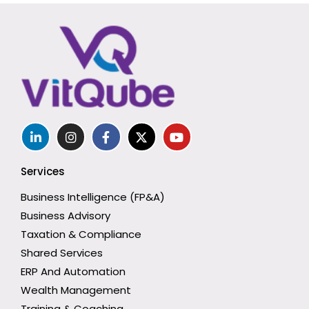
Services
Business Intelligence (FP&A)
Business Advisory
Taxation & Compliance
Shared Services
ERP And Automation
Wealth Management
Training & Coaching