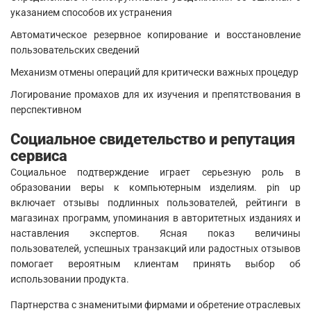
указанием способов их устранения
Автоматическое резервное копирование и восстановление
пользовательских сведений
Механизм отмены операций для критически важных процедур
Логирование промахов для их изучения и препятствования в
перспективном
Социальное свидетельство и репутация
сервиса
Социальное подтверждение играет серьезную роль в
образовании веры к компьютерным изделиям. pin up
включает отзывы подлинных пользователей, рейтинги в
магазинах программ, упоминания в авторитетных изданиях и
наставления экспертов. Ясная показ величины
пользователей, успешных транзакций или радостных отзывов
помогает вероятным клиентам принять выбор об
использовании продукта.
Партнерства с знаменитыми фирмами и обретение отраслевых