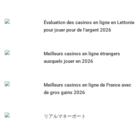
Évaluation des casinos en ligne en Lettonie
pour jouer pour de l’argent 2026
Meilleurs casinos en ligne étrangers
auxquels jouer en 2026
Meilleurs casinos en ligne de France avec
de gros gains 2026
リアルマネーポート