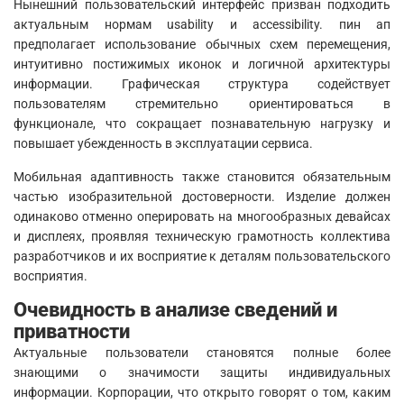
Нынешний пользовательский интерфейс призван подходить
актуальным нормам usability и accessibility. пин ап
предполагает использование обычных схем перемещения,
интуитивно постижимых иконок и логичной архитектуры
информации. Графическая структура содействует
пользователям стремительно ориентироваться в
функционале, что сокращает познавательную нагрузку и
повышает убежденность в эксплуатации сервиса.
Мобильная адаптивность также становится обязательным
частью изобразительной достоверности. Изделие должен
одинаково отменно оперировать на многообразных девайсах
и дисплеях, проявляя техническую грамотность коллектива
разработчиков и их восприятие к деталям пользовательского
восприятия.
Очевидность в анализе сведений и
приватности
Актуальные пользователи становятся полные более
знающими о значимости защиты индивидуальных
информации. Корпорации, что открыто говорят о том, каким