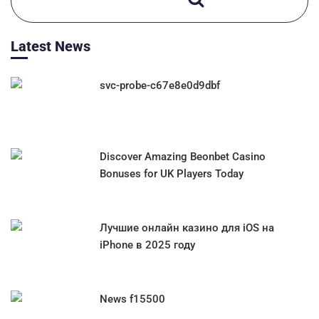
Latest News
svc-probe-c67e8e0d9dbf
Discover Amazing Beonbet Casino
Bonuses for UK Players Today
Лучшие онлайн казино для iOS на
iPhone в 2025 году
News f15500