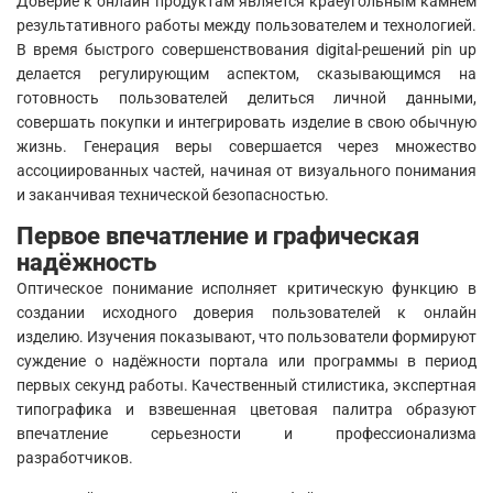
Доверие к онлайн продуктам является краеугольным камнем
результативного работы между пользователем и технологией.
В время быстрого совершенствования digital-решений pin up
делается регулирующим аспектом, сказывающимся на
готовность пользователей делиться личной данными,
совершать покупки и интегрировать изделие в свою обычную
жизнь. Генерация веры совершается через множество
ассоциированных частей, начиная от визуального понимания
и заканчивая технической безопасностью.
Первое впечатление и графическая
надёжность
Оптическое понимание исполняет критическую функцию в
создании исходного доверия пользователей к онлайн
изделию. Изучения показывают, что пользователи формируют
суждение о надёжности портала или программы в период
первых секунд работы. Качественный стилистика, экспертная
типографика и взвешенная цветовая палитра образуют
впечатление серьезности и профессионализма
разработчиков.