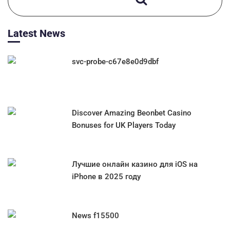
Latest News
svc-probe-c67e8e0d9dbf
Discover Amazing Beonbet Casino
Bonuses for UK Players Today
Лучшие онлайн казино для iOS на
iPhone в 2025 году
News f15500