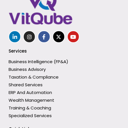
Services
Business Intelligence (FP&A)
Business Advisory
Taxation & Compliance
Shared Services
ERP And Automation
Wealth Management
Training & Coaching
Specialized Services