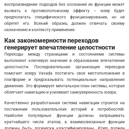
воспроизведение подходов без осознания их функции может
вызвать к противоположному эффекту – юзер будет
предполагать специфического функционирования, но не
обретет его. Всякий образец должен отвечать своему
назначению и контексту применения.
Как закономерности переходов
генерирует впечатление целостности
Переходы между страницами и состояниями системы
выполняют ключевую значение в образовании впечатления
целостности. Последовательная организация переходов
помогает юзеру Vavada постигать свое местоположение в
платформе и предсказывать потенциальные направления
движения. Это формирует ментальную план системы, которая
облегчает навигацию и усиливает самоуверенность юзера.
Качественно разработанная система навигации строится на
постижении пользовательских историй и потребностей.
Наиболее популярные функции должны запрашивать
кратчайшего числа этапов, а взаимосвязанные функции
должны быть логически классифицированы. Юзер должен