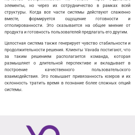
элементы, но через их сотрудничество в рамках всей
структуры. Когда все части системы действуют слаженно
вместе, формируется ощущение готовности и
отполированности. Это сказывается на общее мнение от
продукта и готовность пользователей предлагать его другим.
Целостная система также генерирует чувство стабильности и
продолжительности решения. Клиенты Vavada постигают, что
за таким решением располагается команда, которая
размышляет о длительной перспективе и вкладывает в
построение качественного пользовательского
взаимодействия. Это повышает привязанность юзеров и их
склонность тратить время в познание более сложных опций
системы.