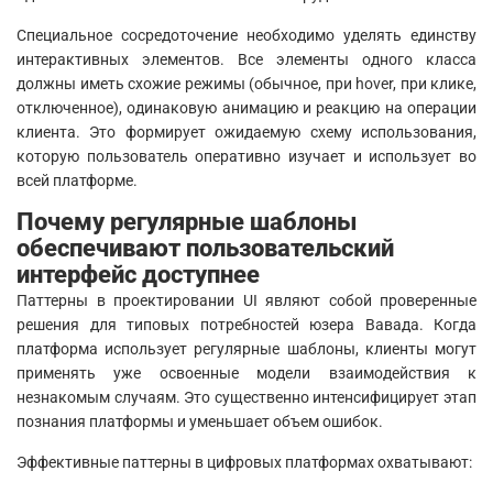
Специальное сосредоточение необходимо уделять единству
интерактивных элементов. Все элементы одного класса
должны иметь схожие режимы (обычное, при hover, при клике,
отключенное), одинаковую анимацию и реакцию на операции
клиента. Это формирует ожидаемую схему использования,
которую пользователь оперативно изучает и использует во
всей платформе.
Почему регулярные шаблоны
обеспечивают пользовательский
интерфейс доступнее
Паттерны в проектировании UI являют собой проверенные
решения для типовых потребностей юзера Вавада. Когда
платформа использует регулярные шаблоны, клиенты могут
применять уже освоенные модели взаимодействия к
незнакомым случаям. Это существенно интенсифицирует этап
познания платформы и уменьшает объем ошибок.
Эффективные паттерны в цифровых платформах охватывают: