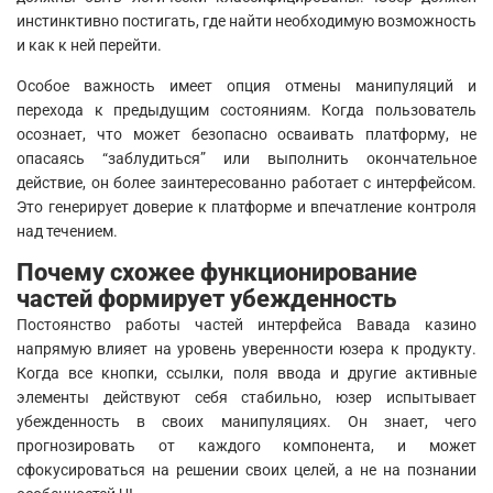
инстинктивно постигать, где найти необходимую возможность
и как к ней перейти.
Особое важность имеет опция отмены манипуляций и
перехода к предыдущим состояниям. Когда пользователь
осознает, что может безопасно осваивать платформу, не
опасаясь “заблудиться” или выполнить окончательное
действие, он более заинтересованно работает с интерфейсом.
Это генерирует доверие к платформе и впечатление контроля
над течением.
Почему схожее функционирование
частей формирует убежденность
Постоянство работы частей интерфейса Вавада казино
напрямую влияет на уровень уверенности юзера к продукту.
Когда все кнопки, ссылки, поля ввода и другие активные
элементы действуют себя стабильно, юзер испытывает
убежденность в своих манипуляциях. Он знает, чего
прогнозировать от каждого компонента, и может
сфокусироваться на решении своих целей, а не на познании