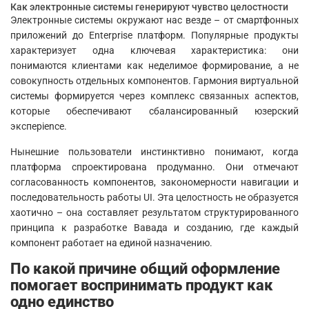
Как электронные системы генерируют чувство целостности
Электронные системы окружают нас везде – от смартфонных
приложений до Enterprise платформ. Популярные продукты
характеризует одна ключевая характеристика: они
понимаются клиентами как неделимое формирование, а не
совокупность отдельных компонентов. Гармония виртуальной
системы формируется через комплекс связанных аспектов,
которые обеспечивают сбалансированный юзерский
эксперience.
Нынешние пользователи инстинктивно понимают, когда
платформа спроектирована продуманно. Они отмечают
согласованность компонентов, закономерности навигации и
последовательность работы UI. Эта целостность не образуется
хаотично – она составляет результатом структурированного
принципа к разработке Вавада и созданию, где каждый
компонент работает на единой назначению.
По какой причине общий оформление
помогает воспринимать продукт как
одно единство