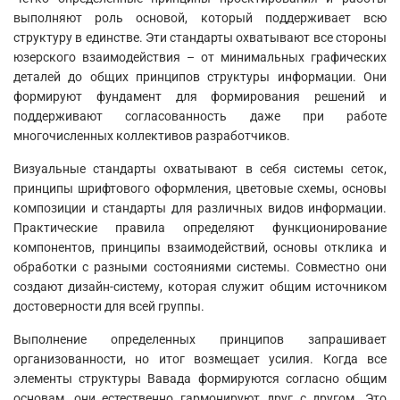
выполняют роль основой, который поддерживает всю
структуру в единстве. Эти стандарты охватывают все стороны
юзерского взаимодействия – от минимальных графических
деталей до общих принципов структуры информации. Они
формируют фундамент для формирования решений и
поддерживают согласованность даже при работе
многочисленных коллективов разработчиков.
Визуальные стандарты охватывают в себя системы сеток,
принципы шрифтового оформления, цветовые схемы, основы
композиции и стандарты для различных видов информации.
Практические правила определяют функционирование
компонентов, принципы взаимодействий, основы отклика и
обработки с разными состояниями системы. Совместно они
создают дизайн-систему, которая служит общим источником
достоверности для всей группы.
Выполнение определенных принципов запрашивает
организованности, но итог возмещает усилия. Когда все
элементы структуры Вавада формируются согласно общим
основам, они естественно гармонируют друг с другом. Это