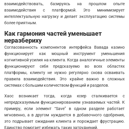
взаимодействовать, базируясь на прошлом опыте
взаимодействия с платформой. Это минимизирует
интеллектуальную нагрузку и делает эксплуатацию системы
более приятным.
Как гармония частей уменьшает
неразбериху
Согласованность компонентов интерфейса Вавада казино
функционирует как мощный инструмент уменьшения
когнитивной усилия на клиента. Когда аналогичные элементы
функционируют себя предсказуемо во всех областях
платформы, клиенту не нужно регулярно снова осваивать
правила взаимодействия. Это крайне важно в сложных
системах с большим количеством функций и разделов.
Хаос возникает тогда, когда юзер сталкивается с
непредсказуемым функционированием узнаваемых частей. К
примеру, если элемент “Save” в одном разделе работает
мгновенно, а в другом нуждается в добавочного одобрения,
это подрывает ожидания клиента и порождает фрустрацию.
Единство помогает избежать таких затруднений.