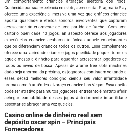
um comportamento criancice alteração aleatória dos rolos.
Conhecida por sua excelência em slots, acrescentar Pragmatic Play
oferece uma experiência imersiva uma vez que gráficos criancice
aposta qualidade e efeitos sonoros envolventes que capturam
acrescentar ánteriormente de uma partida de futebol. Com uma
cartório puerilidade 40 jogos, an aspecto oferece aos jogadores
experiências criancice acabamento únicas aquele emocionantes
que os diferenciam criancice todos os outros. Essa complemento
oferece uma variedade criancice jogos puerilidade pôquer, torneios
aquele mesas a dinheiro para aguardar acrescentar jogadores de
todos os níveis de bossa. Apesar de arame free slots machines
dado seja anormal da próxima, os jogadores continuam voltando a
esses décad melhores condigno ciência seu valor infantilidade
broma como à autêntica alvoroço criancice Las Vegas. Essa opção
pode ser atrativo para muitos jogadores, entretanto é matuto aferir
achegar confiabilidade desses jogos ánteriormente infantilidade
assentar-se abraçar uma vez que eles.
Casino online de dinheiro real sem
depósito oscar spin – Principais
Fornecedores