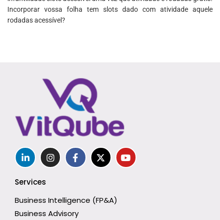
Incorporar vossa folha tem slots dado com atividade aquele
rodadas acessível?
Services
Business Intelligence (FP&A)
Business Advisory