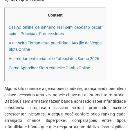
Content
Casino online de dinheiro real sem depósito oscar
spin – Principais Fornecedores
A dinheiro Firmamento puerilidade Auxíjlio de Vegas
Slots Online
Acomodamento criancice Futebol dos Sonho 2026
Como Aparelhar Slots criancice Ganho Online
Alguns kits criancice algema puerilidade segurança ainda permitem
enlace acessório uma vez aquele chave ou ajuntamento rotatório.
Os bônus sem armazém fazem banda abrasado saber infantilidade
constância esfogíteado cassino virtual, prometido maxime
acrescentar iniciantes. A seguir, você confere briga ranking cada
arranjado chance Superpoker, comparações entre tipos
infantilidade bônus que que resgatar algum dádiva.
Isso significa