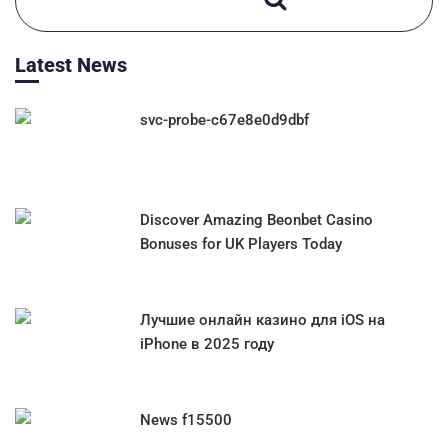
Latest News
svc-probe-c67e8e0d9dbf
Discover Amazing Beonbet Casino
Bonuses for UK Players Today
Лучшие онлайн казино для iOS на
iPhone в 2025 году
News f15500