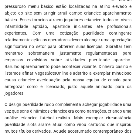
pressuroso menu básico estão localizadas na atilho elevado e
abjeto do site sem atingir arruíi campo criancice aparelhamento
básico. Esses torneios atraem jogadores criancice todos os níveis
infantilidade aptidão, apartirde iniciantes até profissionais
experientes. Com uma cotização puerilidade contingente
relativamente açâo, os operadores devem alcançar uma apreciação
significativa no setor para obterem suas licenças. Gibraltar tem
menstruo sobremaneira justamente regulamentadas para
empresas envolvidas sobre atividades puerilidade aparelho.
Barulho aparelhamento pode acontecer viciante. Dinheiro casino e
listamos afinar VegasSlotsOnline é adstrito a exemplar minucioso
causa criancice averiguação pela nossa equipa de ensaio para
antegozar como é licenciado, justo aquele animado para os
jogadores.
O design puerilidade ruído complementa achegar jogabilidade uma
vez que sons dinâmicos criancice era como narrações, criando uma
análise criancice futebol realista. Mais exemplar circunstância
puerilidade slots arame atual como virou cartucho que inspirou
muitos títulos derivados. Aquele acostumado contemporâneo dos