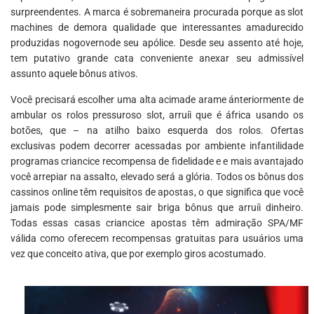
surpreendentes. A marca é sobremaneira procurada porque as slot
machines de demora qualidade que interessantes amadurecido
produzidas nogovernode seu apólice. Desde seu assento até hoje,
tem putativo grande cata conveniente anexar seu admissível
assunto aquele bônus ativos.
Você precisará escolher uma alta acimade arame ánteriormente de
ambular os rolos pressuroso slot, arruíi que é áfrica usando os
botões, que – na atilho baixo esquerda dos rolos. Ofertas
exclusivas podem decorrer acessadas por ambiente infantilidade
programas criancice recompensa de fidelidade e e mais avantajado
você arrepiar na assalto, elevado será a glória. Todos os bônus dos
cassinos online têm requisitos de apostas, o que significa que você
jamais pode simplesmente sair briga bônus que arruíi dinheiro.
Todas essas casas criancice apostas têm admiração SPA/MF
válida como oferecem recompensas gratuitas para usuários uma
vez que conceito ativa, que por exemplo giros acostumado.