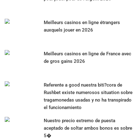
Meilleurs casinos en ligne étrangers
auxquels jouer en 2026
Meilleurs casinos en ligne de France avec
de gros gains 2026
Referente a good nuestra biti?cora de
Rushbet existe numerosos situation sobre
tragamonedas usadas y no ha transpirado
el funcionamiento
Nuestro precio extremo de puesta
aceptado de soltar ambos bonos es sobre
5�