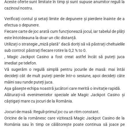
Aceste oferte sunt limitate în timp și sunt supuse anumitor reguli la
cazinoul nostru.
Verificați contul și setați limite de depunere și pierdere înainte de a
efectua o depunere.
Fiecare carte de joc arată cum funcționează jocul, iar tabelul de plăți
este întotdeauna la doar un clic distanță.
Utilizați o strategie „miză plată“ dacă doriți să vă păstrați cheltuielile
sub control: păstrați fiecare rotire la 0,2 % to 0.
, Magic Jackpot Casino a fost creat astfel încât să puteți juca
imediat pe telefon.
Vă sugerăm o regulă simplă pentru jocurile de masă: mai întâi
decideți cât de mult puteți pierde într-o sesiune, apoi decideți câte
mâini sau runde puteți juca.
Așa găsește echipa noastră jucători care merită o invitație rapidă.
Alăturați-vă evenimentelor speciale ale Magic Jackpot Casino și
câștigați mare cu jocuri de la România.
Jocuri de masă: Reguli-primul joc cu un ritm constant.
Oricine de la românesc care vizitează Magic Jackpot Casino de la
România sau în timp ce călătorește poate continua să joace pe