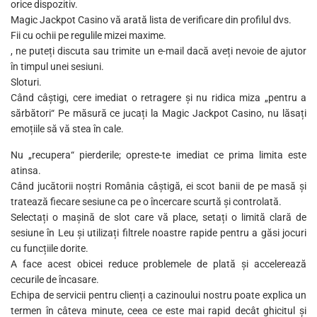
orice dispozitiv.
Magic Jackpot Casino vă arată lista de verificare din profilul dvs.
Fii cu ochii pe regulile mizei maxime.
, ne puteți discuta sau trimite un e-mail dacă aveți nevoie de ajutor
în timpul unei sesiuni.
Sloturi.
Când câștigi, cere imediat o retragere și nu ridica miza „pentru a
sărbători“ Pe măsură ce jucați la Magic Jackpot Casino, nu lăsați
emoțiile să vă stea în cale.
Nu „recupera“ pierderile; opreste-te imediat ce prima limita este
atinsa.
Când jucătorii noștri România câștigă, ei scot banii de pe masă și
tratează fiecare sesiune ca pe o încercare scurtă și controlată.
Selectați o mașină de slot care vă place, setați o limită clară de
sesiune în Leu și utilizați filtrele noastre rapide pentru a găsi jocuri
cu funcțiile dorite.
A face acest obicei reduce problemele de plată și accelerează
cecurile de încasare.
Echipa de servicii pentru clienți a cazinoului nostru poate explica un
termen în câteva minute, ceea ce este mai rapid decât ghicitul și