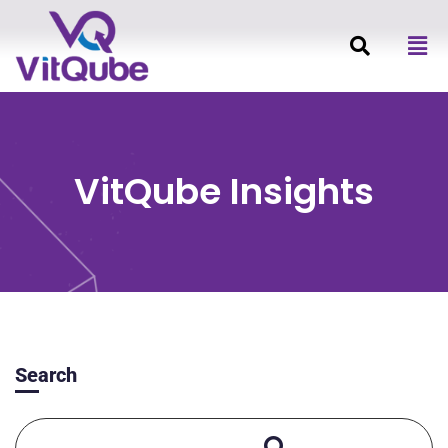
VitQube Insights
Search