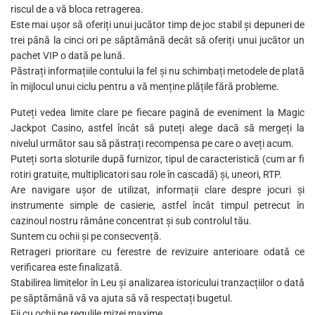
riscul de a vă bloca retragerea.
Este mai ușor să oferiți unui jucător timp de joc stabil și depuneri de
trei până la cinci ori pe săptămână decât să oferiți unui jucător un
pachet VIP o dată pe lună.
Păstrați informațiile contului la fel și nu schimbați metodele de plată
în mijlocul unui ciclu pentru a vă menține plățile fără probleme.
Puteți vedea limite clare pe fiecare pagină de eveniment la Magic
Jackpot Casino, astfel încât să puteți alege dacă să mergeți la
nivelul următor sau să păstrați recompensa pe care o aveți acum.
Puteți sorta sloturile după furnizor, tipul de caracteristică (cum ar fi
rotiri gratuite, multiplicatori sau role în cascadă) și, uneori, RTP.
Are navigare ușor de utilizat, informații clare despre jocuri și
instrumente simple de casierie, astfel încât timpul petrecut în
cazinoul nostru rămâne concentrat și sub controlul tău.
Suntem cu ochii și pe consecvență.
Retrageri prioritare cu ferestre de revizuire anterioare odată ce
verificarea este finalizată.
Stabilirea limitelor în Leu și analizarea istoricului tranzacțiilor o dată
pe săptămână vă va ajuta să vă respectați bugetul.
Fii cu ochii pe regulile mizei maxime.