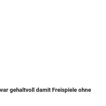
war gehaltvoll damit Freispiele ohne