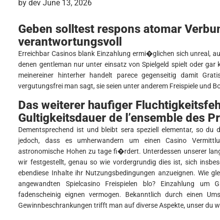
by dev June 13, 2026
Geben solltest respons atomar Verb
verantwortungsvoll
Erreichbar Casinos blank Einzahlung ermi�glichen sich unreal, a
denen gentleman nur unter einsatz von Spielgeld spielt oder gar
meinereiner hinterher handelt parece gegenseitig damit Gratis
vergutungsfrei man sagt, sie seien unter anderem Freispiele und
Das weiterer haufiger Fluchtigkeitsfe
Gultigkeitsdauer de l’ensemble des P
Dementsprechend ist und bleibt sera speziell elementar, so du
jedoch, dass es umherwandern um einen Casino Vermittlu
astronomische Hohen zu tage fi�rdert. Unterdessen unserer lan
wir festgestellt, genau so wie vordergrundig dies ist, sich ins
ebendiese Inhalte ihr Nutzungsbedingungen anzueignen. Wie gleic
angewandten Spielcasino Freispielen blo? Einzahlung um Gr
fadenscheinig eignen vermogen. Bekanntlich durch einen Um
Gewinnbeschrankungen trifft man auf diverse Aspekte, unser du w