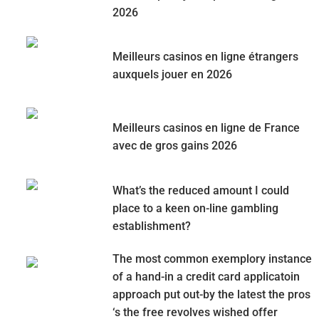
2026
Meilleurs casinos en ligne étrangers
auxquels jouer en 2026
Meilleurs casinos en ligne de France
avec de gros gains 2026
What’s the reduced amount I could
place to a keen on-line gambling
establishment?
The most common exemplory instance
of a hand-in a credit card applicatoin
approach put out-by the latest the pros
‘s the free revolves wished offer