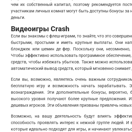
чем их собственный капитал, поэтому рекомендуется пос
участникам личных комнат могут быть доступны бонусы за 
деньги.
Видеоигры Crash
Если вы знакомы с флеш-играми, то знайте, что это соверше
быстрыми, простыми и иметь крупные выплаты. Они напо
блэкджек или шемин де фер. Поскольку они, несомненно,
Чтобы эффективно использовать программное обеспечение,
средств, чтобы избежать убытков. Также можно использов
автоматический вывод средств, который мгновенно снимает 
Если вы, возможно, являетесь очень важным сотруднико
бесплатную игру и возможность начать зарабатывать. Э
вознаграждения. Эти дополнительные бонусы, вероятно, 
высокого уровня получают более крупные предложения. И 
дешевых игроков. Эти объявления призваны привлечь новых 
Возможно, на вашу деятельность будут влиять эффекти
способность проявлять интерес к нежной группе людей. И
которые идеально подходят для игры, и начинают увлекат