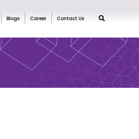
Blogs
Career
Contact Us