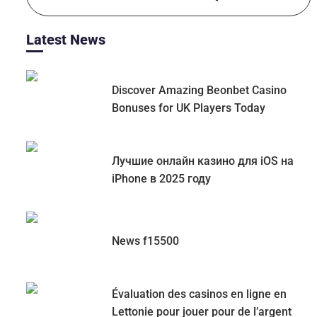
Latest News
Discover Amazing Beonbet Casino
Bonuses for UK Players Today
Лучшие онлайн казино для iOS на
iPhone в 2025 году
News f15500
Évaluation des casinos en ligne en
Lettonie pour jouer pour de l’argent