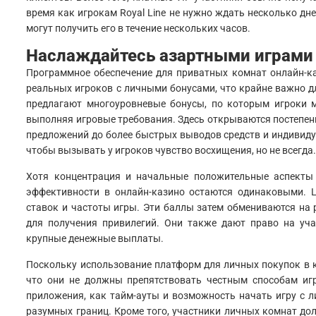
время как игрокам Royal Line не нужно ждать несколько дне
могут получить его в течение нескольких часов.
Наслаждайтесь азартными играми 
Программное обеспечение для приватных комнат онлайн-к
реальных игроков с личными бонусами, что крайне важно д
предлагают многоуровневые бонусы, по которым игроки м
выполняя игровые требования. Здесь открываются постепе
предложений до более быстрых выводов средств и индивидуа
чтобы вызывать у игроков чувство восхищения, но не всегда
Хотя концентрация и начальные положительные аспекты 
эффективности в онлайн-казино остаются одинаковыми. 
ставок и частоты игры. Эти баллы затем обмениваются на 
для получения привилегий. Они также дают право на уч
крупные денежные выплаты.
Поскольку использование платформ для личных покупок в ка
что они не должны препятствовать честным способам иг
приложения, как тайм-ауты и возможность начать игру с 
разумных границ. Кроме того, участники личных комнат дол