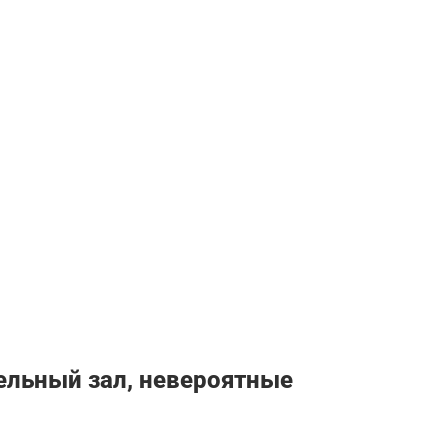
ельный зал, невероятные