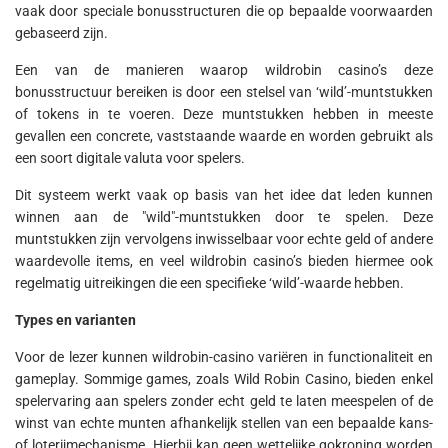
vaak door speciale bonusstructuren die op bepaalde voorwaarden
gebaseerd zijn.
Een van de manieren waarop wildrobin casino’s deze
bonusstructuur bereiken is door een stelsel van ‘wild’-muntstukken
of tokens in te voeren. Deze muntstukken hebben in meeste
gevallen een concrete, vaststaande waarde en worden gebruikt als
een soort digitale valuta voor spelers.
Dit systeem werkt vaak op basis van het idee dat leden kunnen
winnen aan de "wild"-muntstukken door te spelen. Deze
muntstukken zijn vervolgens inwisselbaar voor echte geld of andere
waardevolle items, en veel wildrobin casino’s bieden hiermee ook
regelmatig uitreikingen die een specifieke ‘wild’-waarde hebben.
Types en varianten
Voor de lezer kunnen wildrobin-casino variëren in functionaliteit en
gameplay. Sommige games, zoals Wild Robin Casino, bieden enkel
spelervaring aan spelers zonder echt geld te laten meespelen of de
winst van echte munten afhankelijk stellen van een bepaalde kans-
of loterijmechanisme. Hierbij kan geen wettelijke gokroning worden