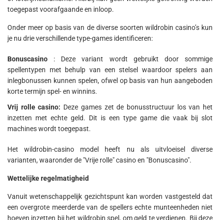
toegepast voorafgaande en inloop.
Onder meer op basis van de diverse soorten wildrobin casino’s kun
je nu drie verschillende type-games identificeren:
Bonuscasino
: Deze variant wordt gebruikt door sommige
spellentypen met behulp van een stelsel waardoor spelers aan
inlegbonussen kunnen spelen, ofwel op basis van hun aangeboden
korte termijn spel- en winnins.
Vrij rolle casino:
Deze games zet de bonusstructuur los van het
inzetten met echte geld. Dit is een type game die vaak bij slot
machines wordt toegepast.
Het wildrobin-casino model heeft nu als uitvloeisel diverse
varianten, waaronder de "Vrije rolle" casino en "Bonuscasino".
Wettelijke regelmatigheid
Vanuit wetenschappelijk gezichtspunt kan worden vastgesteld dat
een overgrote meerderde van de spellers echte munteenheden niet
hoeven inzetten bij het wildrobin spel, om geld te verdienen. Bij deze