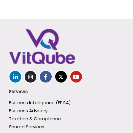
Services
Business Intelligence (FP&A)
Business Advisory
Taxation & Compliance
Shared Services