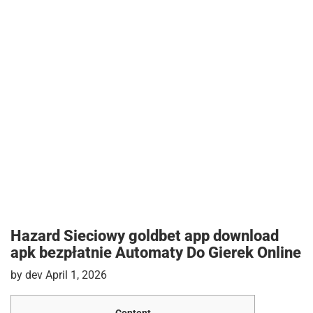
Hazard Sieciowy goldbet app download
apk bezpłatnie Automaty Do Gierek Online
by dev April 1, 2026