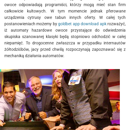
owoce odpowiadają programiści, którzy mogą mieć stan firm
całkowicie kultowych. W tym momencie jednak pferowane
urządzenia cytrusy owe tabun innych oferty. W całej tych
postanowieniach możemy by
goldbet app download apk
rozważyć,
iż automaty hazardowe owoce przystające do odwiedzenia
skupiska szanowanej klasyki będą stopniowo odchodzić w całej
niepamięć. To drogocenne zwłaszcza w przypadku internautów
żółtodzióbów, jacy przed chwilą rozpoczynają zapoznawać się z
mechaniką działania automatów.