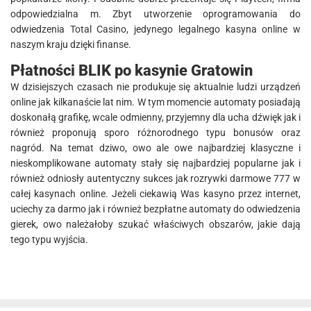
odpowiedzialna m. Zbyt utworzenie oprogramowania do
odwiedzenia Total Casino, jedynego legalnego kasyna online w
naszym kraju dzięki finanse.
Płatności BLIK po kasynie Gratowin
W dzisiejszych czasach nie produkuje się aktualnie ludzi urządzeń
online jak kilkanaście lat nim. W tym momencie automaty posiadają
doskonałą grafikę, wcale odmienny, przyjemny dla ucha dźwięk jak i
również proponują sporo różnorodnego typu bonusów oraz
nagród. Na temat dziwo, owo ale owe najbardziej klasyczne i
nieskomplikowane automaty stały się najbardziej popularne jak i
również odniosły autentyczny sukces jak rozrywki darmowe 777 w
całej kasynach online. Jeżeli ciekawią Was kasyno przez internet,
uciechy za darmo jak i również bezpłatne automaty do odwiedzenia
gierek, owo należałoby szukać właściwych obszarów, jakie dają
tego typu wyjścia.