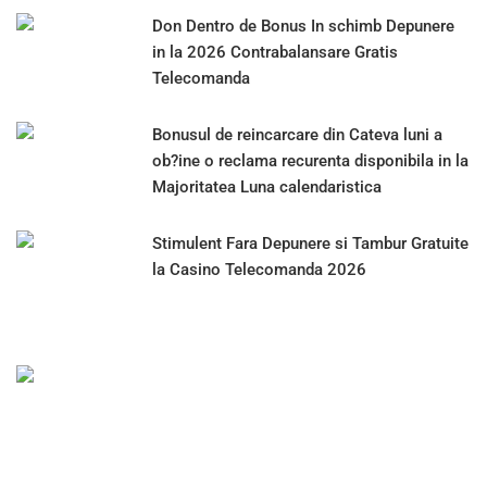
Don Dentro de Bonus In schimb Depunere
in la 2026 Contrabalansare Gratis
Telecomanda
Bonusul de reincarcare din Cateva luni a
ob?ine o reclama recurenta disponibila in la
Majoritatea Luna calendaristica
Stimulent Fara Depunere si Tambur Gratuite
la Casino Telecomanda 2026