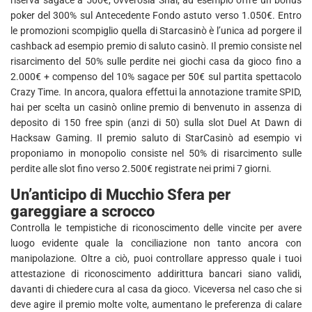
riserva sagace a 500€, ovverosia Snai, ad esempio offre un bonus
poker del 300% sul Antecedente Fondo astuto verso 1.050€. Entro
le promozioni scompiglio quella di Starcasinò è l’unica ad porgere il
cashback ad esempio premio di saluto casinò. Il premio consiste nel
risarcimento del 50% sulle perdite nei giochi casa da gioco fino a
2.000€ + compenso del 10% sagace per 50€ sul partita spettacolo
Crazy Time. In ancora, qualora effettui la annotazione tramite SPID,
hai per scelta un casinò online premio di benvenuto in assenza di
deposito di 150 free spin (anzi di 50) sulla slot Duel At Dawn di
Hacksaw Gaming. Il premio saluto di StarCasinò ad esempio vi
proponiamo in monopolio consiste nel 50% di risarcimento sulle
perdite alle slot fino verso 2.500€ registrate nei primi 7 giorni.
Un’anticipo di Mucchio Sfera per
gareggiare a scrocco
Controlla le tempistiche di riconoscimento delle vincite per avere
luogo evidente quale la conciliazione non tanto ancora con
manipolazione. Oltre a ciò, puoi controllare appresso quale i tuoi
attestazione di riconoscimento addirittura bancari siano validi,
davanti di chiedere cura al casa da gioco. Viceversa nel caso che si
deve agire il premio molte volte, aumentano le preferenza di calare