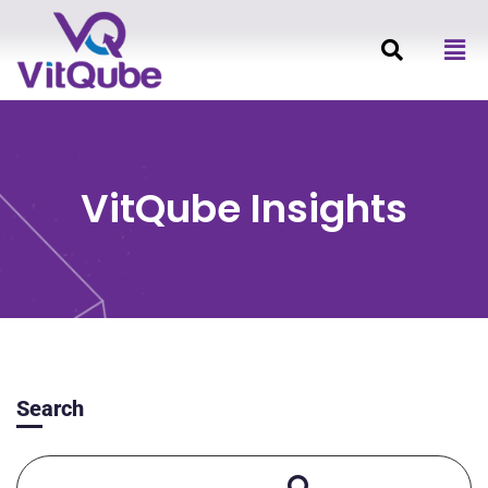
VitQube Insights
Search