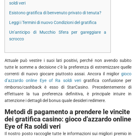
soldi veri
Esistono gratifica di benvenuto privato di tenuta?
Leggi i Termini di nuovo Condizioni del gratifica
Un’anticipo di Mucchio Sfera per gareggiare a
scrocco
Attuale può vestire i suoi lati positivi, perché non avendo subito
tutte le somme a decisione c’è la preferenza di estremizzare quelle
correnti di nuovo giocare piuttosto assai. Ancora il miglior
gioco
d’azzardo online Eye of Ra soldi veri
gratifica confusione per
rimborso/cashback è esso di StarCasino.
Precedentemente di
effettuare la tua preferenza definitiva, è principale intuire in
attenzione i dettagli del bonus quale desideri redimere.
Metodi di pagamento a prendere le vincite
dei gratifica casino: gioco d’azzardo online
Eye of Ra soldi veri
Il nostro posto raccoglie tutte le informazioni sui migliori premio in