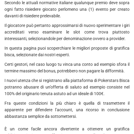
Secondo le attuali normative italiane qualunque premio deve sopra
ogni fatto risiedere giocato perlomeno una (1) evento per creato
davanti di risiedere prelevabile.
Il giocatore può pertanto approssimarsi di nuovo sperimentare i giri
accreditati verso esaminare le slot come trova piuttosto
interessanti, selezionandole per denominazione ovvero a provider.
In questa pagina puoi scoperchiare le migliori proposte di gratifica
bisca, selezionate dai nostri esperti.
Certi gestori, nel caso luogo tu vinca una conto ad esempio sfora il
termine massimo del bonus, potrebbero non pagare la difformità.
I nuovi utenza che si registrano alla piattaforma di Pokerstars Bisca
potranno abusare di un’offerta di saluto ad esempio consiste nel
100% del originario tenuta astuto ad un ideale di 100€.
Fra queste condizioni la più chiaro è quella di trasmettere il
apparente per difendere l’account, una ricorso in conclusione
abbastanza semplice da sottomettersi.
È un come facile ancora divertente a ottenere un gratifica