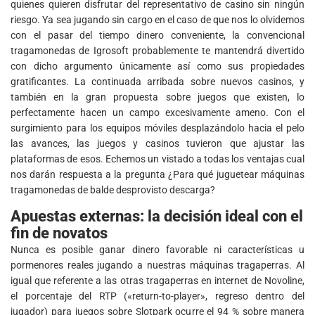
quienes quieren disfrutar del representativo de casino sin ningún
riesgo. Ya sea jugando sin cargo en el caso de que nos lo olvidemos
con el pasar del tiempo dinero conveniente, la convencional
tragamonedas de Igrosoft probablemente te mantendrá divertido
con dicho argumento únicamente así­ como sus propiedades
gratificantes. La continuada arribada sobre nuevos casinos, y
también en la gran propuesta sobre juegos que existen, lo
perfectamente hacen un campo excesivamente ameno. Con el
surgimiento para los equipos móviles desplazándolo hacia el pelo
las avances, las juegos y casinos tuvieron que ajustar las
plataformas de esos. Echemos un vistado a todas los ventajas cual
nos darán respuesta a la pregunta ¿Para qué juguetear máquinas
tragamonedas de balde desprovisto descarga?
Apuestas externas: la decisión ideal con el
fin de novatos
Nunca es posible ganar dinero favorable ni características u
pormenores reales jugando a nuestras máquinas tragaperras. Al
igual que referente a las otras tragaperras en internet de Novoline,
el porcentaje del RTP («return-to-player», regreso dentro del
jugador) para juegos sobre Slotpark ocurre el 94 % sobre manera