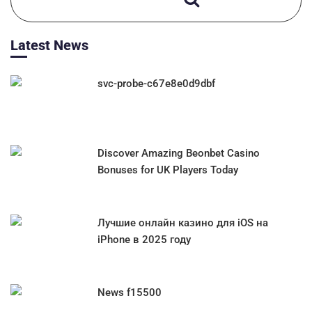
Latest News
svc-probe-c67e8e0d9dbf
Discover Amazing Beonbet Casino
Bonuses for UK Players Today
Лучшие онлайн казино для iOS на
iPhone в 2025 году
News f15500