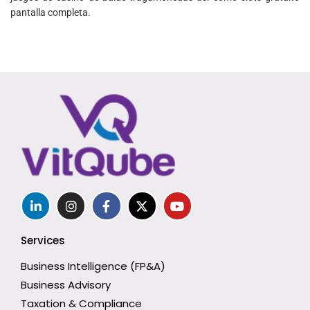
pantalla completa.
Services
Business Intelligence (FP&A)
Business Advisory
Taxation & Compliance