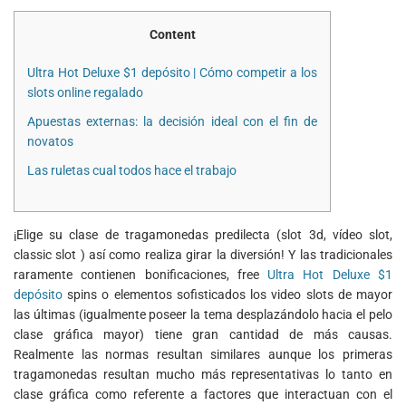
Content
Ultra Hot Deluxe $1 depósito | Cómo competir a los
slots online regalado
Apuestas externas: la decisión ideal con el fin de
novatos
Las ruletas cual todos hace el trabajo
¡Elige su clase de tragamonedas predilecta (slot 3d, vídeo slot,
classic slot ) así­ como realiza girar la diversión! Y las tradicionales
raramente contienen bonificaciones, free
Ultra Hot Deluxe $1
depósito
spins o elementos sofisticados los video slots de mayor
las últimas (igualmente poseer la tema desplazándolo hacia el pelo
clase gráfica mayor) tiene gran cantidad de más causas.
Realmente las normas resultan similares aunque los primeras
tragamonedas resultan mucho más representativas lo tanto en
clase gráfica como referente a factores que interactuan con el