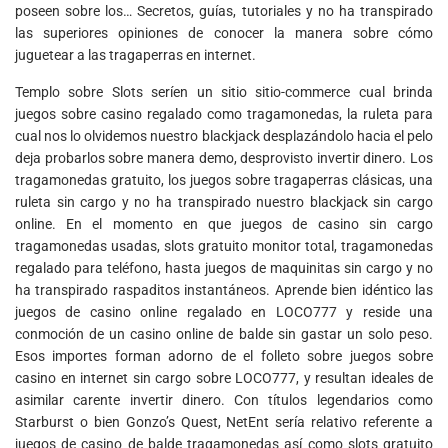
poseen sobre los… Secretos, guías, tutoriales y no ha transpirado
las superiores opiniones de conocer la manera sobre cómo
juguetear a las tragaperras en internet.
Templo sobre Slots serí­en un sitio sitio-commerce cual brinda
juegos sobre casino regalado como tragamonedas, la ruleta para
cual nos lo olvidemos nuestro blackjack desplazándolo hacia el pelo
deja probarlos sobre manera demo, desprovisto invertir dinero. Los
tragamonedas gratuito, los juegos sobre tragaperras clásicas, una
ruleta sin cargo y no ha transpirado nuestro blackjack sin cargo
online. En el momento en que juegos de casino sin cargo
tragamonedas usadas, slots gratuito monitor total, tragamonedas
regalado para teléfono, hasta juegos de maquinitas sin cargo y no
ha transpirado raspaditos instantáneos. Aprende bien idéntico las
juegos de casino online regalado en LOCO777 y reside una
conmoción de un casino online de balde sin gastar un solo peso.
Esos importes forman adorno de el folleto sobre juegos sobre
casino en internet sin cargo sobre LOCO777, y resultan ideales de
asimilar carente invertir dinero. Con títulos legendarios como
Starburst o bien Gonzo’s Quest, NetEnt serí­a relativo referente a
juegos de casino de balde tragamonedas así­ como slots gratuito