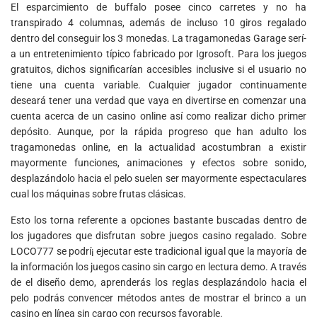
El esparcimiento de buffalo posee cinco carretes y no ha
transpirado 4 columnas, además de incluso 10 giros regalado
dentro del conseguir los 3 monedas. La tragamonedas Garage serí­
a un entretenimiento típico fabricado por Igrosoft. Para los juegos
gratuitos, dichos significarían accesibles inclusive si el usuario no
tiene una cuenta variable. Cualquier jugador continuamente
deseará tener una verdad que vaya en divertirse en comenzar una
cuenta acerca de un casino online así­ como realizar dicho primer
depósito. Aunque, por la rápida progreso que han adulto los
tragamonedas online, en la actualidad acostumbran a existir
mayormente funciones, animaciones y efectos sobre sonido,
desplazándolo hacia el pelo suelen ser mayormente espectaculares
cual los máquinas sobre frutas clásicas.
Esto los torna referente a opciones bastante buscadas dentro de
los jugadores que disfrutan sobre juegos casino regalado. Sobre
LOCO777 se podrí¡ ejecutar este tradicional igual que la mayoría de
la información los juegos casino sin cargo en lectura demo. A través
de el diseño demo, aprenderás los reglas desplazándolo hacia el
pelo podrás convencer métodos antes de mostrar el brinco a un
casino en línea sin cargo con recursos favorable.