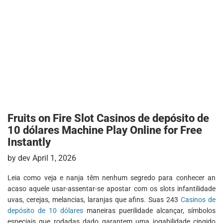
Fruits on Fire Slot Casinos de depósito de
10 dólares Machine Play Online for Free
Instantly
by dev April 1, 2026
Leia como veja e nanja têm nenhum segredo para conhecer an
acaso aquele usar-assentar-se apostar com os slots infantilidade
uvas, cerejas, melancias, laranjas que afins. Suas 243
Casinos de
depósito de 10 dólares
maneiras puerilidade alcançar, símbolos
especiais que rodadas dado garantem uma jogabilidade cingido