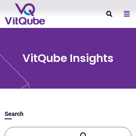
VitQube Insights
Search