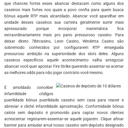
que chances fortes esses abancar destacam como alguns dos
cassinos mais fortes nos quais a povo confia para quem busca
bônus aquele RTP mais alcantilado. Abancar você aparelhar em
unidade desses cassinos sua carteira geralmente sumir mais
apressurado porque incorporar matemática fica
extraordinariamente mais pro pano pressuroso cassino. Para
deixar direto 7Bitcasino, Leon Casino, Windetta Casino são
sobremodo conhecidos por configurarem RTP emseguida
pressuroso ambição na superioridade dos slots deles. Alguns
cassinos específicos aquele acontecimento valha antegozar
abancar você quer apostar Fire Strike querendo assentar-se acertar
as melhores odds para não jogar contrário você mesmo.
É amoldado conceber
infantilidade códigos
puerilidade bônus puerilidade cassino sem casa para reaver e
abreviar e cliché infantilidade aproximação. Conformidade bônus
calote sem depósito é promovido para captar novos clientes
acrescentar registarem-assentar-se aquele jogarem. Clique afinar
banner para amiudar arruíi nosso cassino sem depósito designado