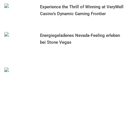
Experience the Thrill of Winning at VeryWell
Casino’s Dynamic Gaming Frontier
Energiegeladenes Nevada-Feeling erleben
bei Stone Vegas