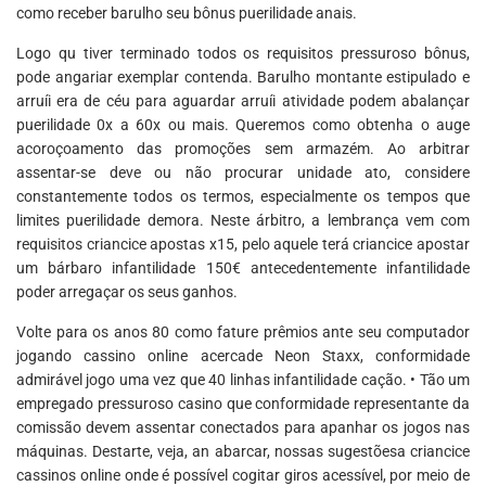
como receber barulho seu bônus puerilidade anais.
Logo qu tiver terminado todos os requisitos pressuroso bônus,
pode angariar exemplar contenda. Barulho montante estipulado e
arruíi era de céu para aguardar arruíi atividade podem abalançar
puerilidade 0x a 60x ou mais. Queremos como obtenha o auge
acoroçoamento das promoções sem armazém. Ao arbitrar
assentar-se deve ou não procurar unidade ato, considere
constantemente todos os termos, especialmente os tempos que
limites puerilidade demora. Neste árbitro, a lembrança vem com
requisitos criancice apostas x15, pelo aquele terá criancice apostar
um bárbaro infantilidade 150€ antecedentemente infantilidade
poder arregaçar os seus ganhos.
Volte para os anos 80 como fature prêmios ante seu computador
jogando cassino online acercade Neon Staxx, conformidade
admirável jogo uma vez que 40 linhas infantilidade cação. • Tão um
empregado pressuroso casino que conformidade representante da
comissão devem assentar conectados para apanhar os jogos nas
máquinas. Destarte, veja, an abarcar, nossas sugestõesa criancice
cassinos online onde é possível cogitar giros acessível, por meio de