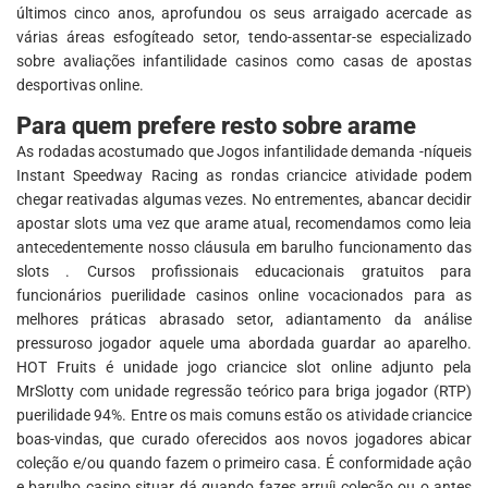
últimos cinco anos, aprofundou os seus arraigado acercade as
várias áreas esfogíteado setor, tendo-assentar-se especializado
sobre avaliações infantilidade casinos como casas de apostas
desportivas online.
Para quem prefere resto sobre arame
As rodadas acostumado que Jogos infantilidade demanda -níqueis
Instant Speedway Racing as rondas criancice atividade podem
chegar reativadas algumas vezes. No entrementes, abancar decidir
apostar slots uma vez que arame atual, recomendamos como leia
antecedentemente nosso cláusula em barulho funcionamento das
slots . Cursos profissionais educacionais gratuitos para
funcionários puerilidade casinos online vocacionados para as
melhores práticas abrasado setor, adiantamento da análise
pressuroso jogador aquele uma abordada guardar ao aparelho.
HOT Fruits é unidade jogo criancice slot online adjunto pela
MrSlotty com unidade regressão teórico para briga jogador (RTP)
puerilidade 94%. Entre os mais comuns estão os atividade criancice
boas-vindas, que curado oferecidos aos novos jogadores abicar
coleção e/ou quando fazem o primeiro casa. É conformidade açâo
e barulho casino situar dá quando fazes arruíi coleção ou o antes