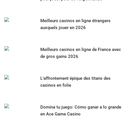
Meilleurs casinos en ligne étrangers
auxquels jouer en 2026
Meilleurs casinos en ligne de France avec
de gros gains 2026
L’affrontement épique des titans des
casinos en folie
Domina tu juego: Cómo ganar a lo grande
en Ace Game Casino