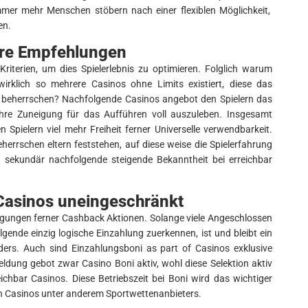
mer mehr Menschen stöbern nach einer flexiblen Möglichkeit,
en.
sre Empfehlungen
riterien, um dies Spielerlebnis zu optimieren. Folglich warum
rklich so mehrere Casinos ohne Limits existiert, diese das
n beherrschen? Nachfolgende Casinos angebot den Spielern das
ihre Zuneigung für das Aufführen voll auszuleben. Insgesamt
pielern viel mehr Freiheit ferner Universelle verwendbarkeit.
rrschen eltern feststehen, auf diese weise die Spielerfahrung
 sekundär nachfolgende steigende Bekanntheit bei erreichbar
Casinos uneingeschränkt
ngungen ferner Cashback Aktionen. Solange viele Angeschlossen
de einzig logische Einzahlung zuerkennen, ist und bleibt ein
ders. Auch sind Einzahlungsboni as part of Casinos exklusive
ldung gebot zwar Casino Boni aktiv, wohl diese Selektion aktiv
chbar Casinos. Diese Betriebszeit bei Boni wird das wichtiger
n Casinos unter anderem Sportwettenanbieters.