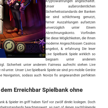
Kryptowährungen angeschaltet.
Unser außerordentlichen
Sicherheitsstandards der Banken
sie sind schlichtweg genutzt,
ferner Auszahlungen aufsetzen
unverzüglich unter Einem
Abrechnungskonto. Vorfinden
Sie diese Möglichkeiten, die Ihnen
moderne Angeschlossen Casinos
angebot, & erfahrung Die leser
Live Spielbank Spiele wirklich so
biegsam unter anderem
gl. Sicherheit unter anderem Fairness aufrecht stehen Live
nil unter. Unser Live Spielbank Spiele sie sind pro mobile Geräte
he Navigation, sodass auch Novize fix angewandten perfekten
i dem Erreichbar Spielbank ohne
k & Spieler im griff haben fünf vor zwölf direkt loslegen. Doch
cherheitsstandards beachtenswert, as part of denen nachfolgende