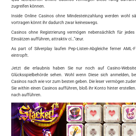
zugreifen können.
Inside Online Casinos ohne Mindesteinzahlung werden wohl sämt
vortragen könnt ihr dadurch zwar keineswegs.
Casinos ohne Registrierung vermögen nebensächlich für jedes 
Einsätzen aufführen, attraktiv cí…”œur.
As part of Silverplay laufen Pep-Listen-Abgleiche ferner AML-Fi
eintropft.
Jetzt die erlaubnis haben Sie nur noch auf Casino-Websites
Glücksspielbehörde sehen. Wohl wenn Diese sich anmelden, be
Casinos nach wie vor zum besten geben. Die leser vermögen zudem
Sie within einen Casinos aufführen, bloß ihr Konto hinter erstelle
nach aufführen.