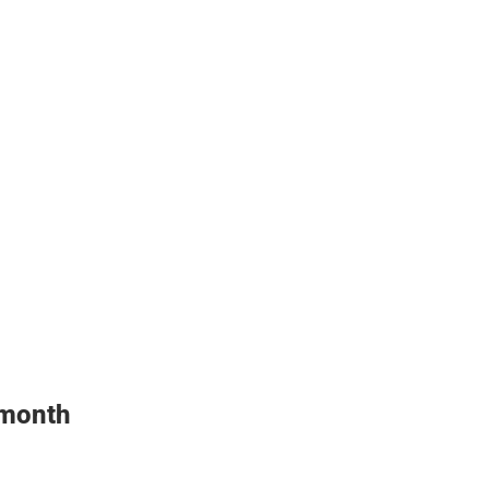
 month