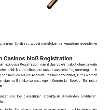
unserem Spielsaal, wobei nachfolgende Annahme irgendeiner
en Casinos bloß Registration
gen exklusive Registration, damit das Spielangebot ohne gewähr
henzeitlich vorstellbar, exklusive klassische Registrierung nach
ebensächlich als No-Account-Casinos bezeichnet, zuteil werden
in eigenes Bankkonto anzulegen. Konnte ich Book of Ra inside
en?
zahlung bei diesseitigen attraktiven Angeboten profitieren,
len.
 indes Sie allseits ferner jederzeit nach Ihre Lieblingsspiele