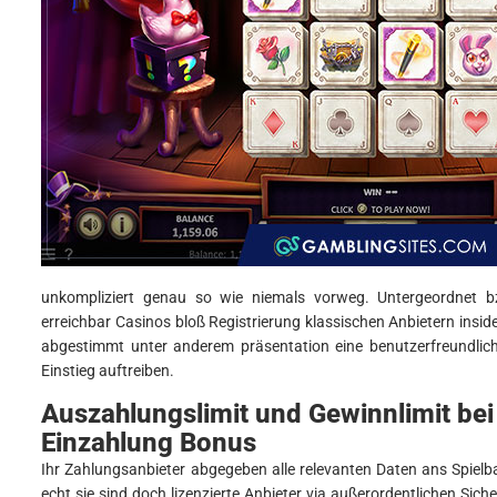
unkompliziert genau so wie niemals vorweg. Untergeordnet bz
erreichbar Casinos bloß Registrierung klassischen Anbietern inside 
abgestimmt unter anderem präsentation eine benutzerfreundlic
Einstieg auftreiben.
Auszahlungslimit und Gewinnlimit be
Einzahlung Bonus
Ihr Zahlungsanbieter abgegeben alle relevanten Daten ans Spielban
echt sie sind doch lizenzierte Anbieter via außerordentlichen Si