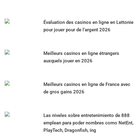
Évaluation des casinos en ligne en Lettonie
pour jouer pour de l’argent 2026
Meilleurs casinos en ligne étrangers
auxquels jouer en 2026
Meilleurs casinos en ligne de France avec
de gros gains 2026
Las niveles sobre entretenimiento de 888
emplean para poder nombres como NetEnt,
PlayTech, Dragonfish, ing