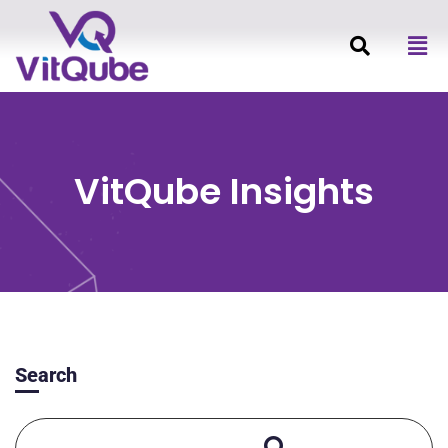
VitQube Insights
Search