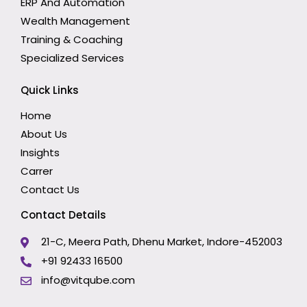
ERP And Automation
Wealth Management
Training & Coaching
Specialized Services
Quick Links
Home
About Us
Insights
Carrer
Contact Us
Contact Details
21-C, Meera Path, Dhenu Market, Indore-452003
+91 92433 16500
info@vitqube.com