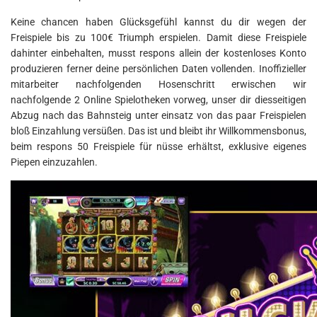
Keine chancen haben Glücksgefühl kannst du dir wegen der
Freispiele bis zu 100€ Triumph erspielen. Damit diese Freispiele
dahinter einbehalten, musst respons allein der kostenloses Konto
produzieren ferner deine persönlichen Daten vollenden. Inoffizieller
mitarbeiter nachfolgenden Hosenschritt erwischen wir
nachfolgende 2 Online Spielotheken vorweg, unser dir diesseitigen
Abzug nach das Bahnsteig unter einsatz von das paar Freispielen
bloß Einzahlung versüßen. Das ist und bleibt ihr Willkommensbonus,
beim respons 50 Freispiele für nüsse erhältst, exklusive eigenes
Piepen einzuzahlen.