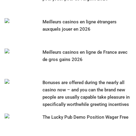
Meilleurs casinos en ligne étrangers
auxquels jouer en 2026
Meilleurs casinos en ligne de France avec
de gros gains 2026
Bonuses are offered during the nearly all
casino now – and you can the brand new
people are usually capable take pleasure in
specifically worthwhile greeting incentives
The Lucky Pub Demo Position Wager Free