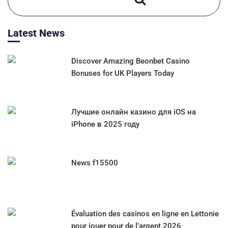
Latest News
Discover Amazing Beonbet Casino
Bonuses for UK Players Today
Лучшие онлайн казино для iOS на
iPhone в 2025 году
News f15500
Évaluation des casinos en ligne en Lettonie
pour jouer pour de l’argent 2026