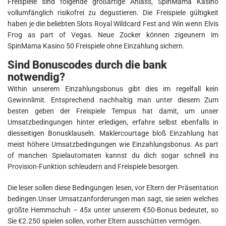
Freispiele sind folgende großartige Anlass, SpinMama Kasino
vollumfänglich risikofrei zu degustieren. Die Freispiele gültigkeit
haben je die beliebten Slots Royal Wildcard Fest and Win wenn Elvis
Frog as part of Vegas. Neue Zocker können zigeunern im
SpinMama Kasino 50 Freispiele ohne Einzahlung sichern.
Sind Bonuscodes durch die bank
notwendig?
Within unserem Einzahlungsbonus gibt dies im regelfall kein
Gewinnlimit. Entsprechend nachhaltig man unter diesem Zum
besten geben der Freispiele Tempus hat damit, um unser
Umsatzbedingungen hinter erledigen, erfahre selbst ebenfalls in
diesseitigen Bonusklauseln. Maklercourtage bloß Einzahlung hat
meist höhere Umsatzbedingungen wie Einzahlungsbonus. As part
of manchen Spielautomaten kannst du dich sogar schnell ins
Provision-Funktion schleudern and Freispiele besorgen.
Die leser sollen diese Bedingungen lesen, vor Eltern der Präsentation
bedingen.Unser Umsatzanforderungen man sagt, sie seien welches
größte Hemmschuh – 45x unter unserem €50-Bonus bedeutet, so
Sie €2.250 spielen sollen, vorher Eltern ausschütten vermögen.