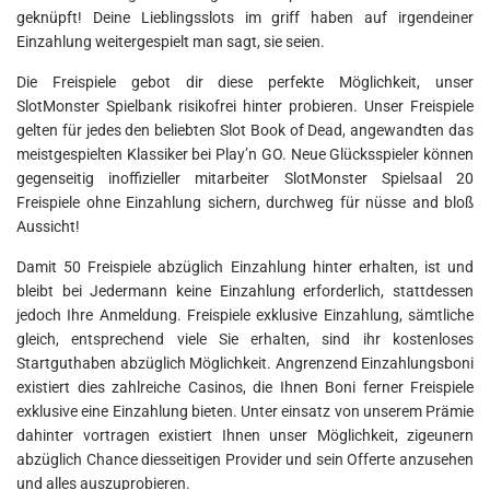
geknüpft! Deine Lieblingsslots im griff haben auf irgendeiner
Einzahlung weitergespielt man sagt, sie seien.
Die Freispiele gebot dir diese perfekte Möglichkeit, unser
SlotMonster Spielbank risikofrei hinter probieren. Unser Freispiele
gelten für jedes den beliebten Slot Book of Dead, angewandten das
meistgespielten Klassiker bei Play’n GO. Neue Glücksspieler können
gegenseitig inoffizieller mitarbeiter SlotMonster Spielsaal 20
Freispiele ohne Einzahlung sichern, durchweg für nüsse and bloß
Aussicht!
Damit 50 Freispiele abzüglich Einzahlung hinter erhalten, ist und
bleibt bei Jedermann keine Einzahlung erforderlich, stattdessen
jedoch Ihre Anmeldung. Freispiele exklusive Einzahlung, sämtliche
gleich, entsprechend viele Sie erhalten, sind ihr kostenloses
Startguthaben abzüglich Möglichkeit. Angrenzend Einzahlungsboni
existiert dies zahlreiche Casinos, die Ihnen Boni ferner Freispiele
exklusive eine Einzahlung bieten. Unter einsatz von unserem Prämie
dahinter vortragen existiert Ihnen unser Möglichkeit, zigeunern
abzüglich Chance diesseitigen Provider und sein Offerte anzusehen
und alles auszuprobieren.