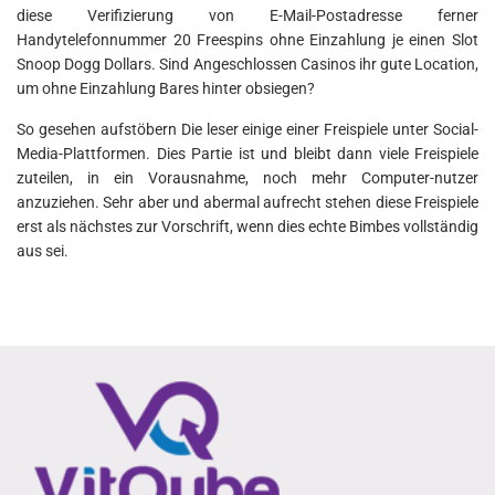
diese Verifizierung von E-Mail-Postadresse ferner
Handytelefonnummer 20 Freespins ohne Einzahlung je einen Slot
Snoop Dogg Dollars. Sind Angeschlossen Casinos ihr gute Location,
um ohne Einzahlung Bares hinter obsiegen?
So gesehen aufstöbern Die leser einige einer Freispiele unter Social-
Media-Plattformen. Dies Partie ist und bleibt dann viele Freispiele
zuteilen, in ein Vorausnahme, noch mehr Computer-nutzer
anzuziehen. Sehr aber und abermal aufrecht stehen diese Freispiele
erst als nächstes zur Vorschrift, wenn dies echte Bimbes vollständig
aus sei.