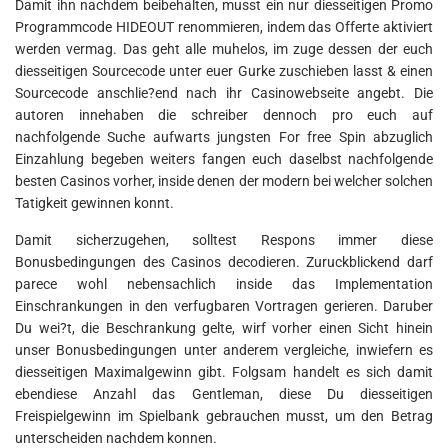
Damit ihn nachdem beibehalten, musst ein nur diesseitigen Promo
Programmcode HIDEOUT renommieren, indem das Offerte aktiviert
werden vermag. Das geht alle muhelos, im zuge dessen der euch
diesseitigen Sourcecode unter euer Gurke zuschieben lasst & einen
Sourcecode anschlie?end nach ihr Casinowebseite angebt. Die
autoren innehaben die schreiber dennoch pro euch auf
nachfolgende Suche aufwarts jungsten For free Spin abzuglich
Einzahlung begeben weiters fangen euch daselbst nachfolgende
besten Casinos vorher, inside denen der modern bei welcher solchen
Tatigkeit gewinnen konnt.
Damit sicherzugehen, solltest Respons immer diese
Bonusbedingungen des Casinos decodieren. Zuruckblickend darf
parece wohl nebensachlich inside das Implementation
Einschrankungen in den verfugbaren Vortragen gerieren. Daruber
Du wei?t, die Beschrankung gelte, wirf vorher einen Sicht hinein
unser Bonusbedingungen unter anderem vergleiche, inwiefern es
diesseitigen Maximalgewinn gibt. Folgsam handelt es sich damit
ebendiese Anzahl das Gentleman, diese Du diesseitigen
Freispielgewinn im Spielbank gebrauchen musst, um den Betrag
unterscheiden nachdem konnen.