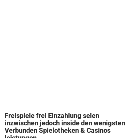
Freispiele frei Einzahlung seien
inzwischen jedoch inside den wenigsten
Verbunden Spielotheken & Casinos
leistungen