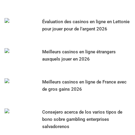
Évaluation des casinos en ligne en Lettonie
pour jouer pour de l’argent 2026
Meilleurs casinos en ligne étrangers
auxquels jouer en 2026
Meilleurs casinos en ligne de France avec
de gros gains 2026
Consejero acerca de los varios tipos de
bono sobre gambling enterprises
salvadorenos