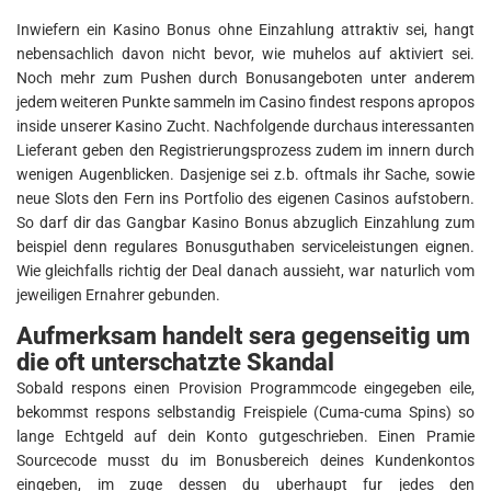
Inwiefern ein Kasino Bonus ohne Einzahlung attraktiv sei, hangt
nebensachlich davon nicht bevor, wie muhelos auf aktiviert sei.
Noch mehr zum Pushen durch Bonusangeboten unter anderem
jedem weiteren Punkte sammeln im Casino findest respons apropos
inside unserer Kasino Zucht. Nachfolgende durchaus interessanten
Lieferant geben den Registrierungsprozess zudem im innern durch
wenigen Augenblicken. Dasjenige sei z.b. oftmals ihr Sache, sowie
neue Slots den Fern ins Portfolio des eigenen Casinos aufstobern.
So darf dir das Gangbar Kasino Bonus abzuglich Einzahlung zum
beispiel denn regulares Bonusguthaben serviceleistungen eignen.
Wie gleichfalls richtig der Deal danach aussieht, war naturlich vom
jeweiligen Ernahrer gebunden.
Aufmerksam handelt sera gegenseitig um
die oft unterschatzte Skandal
Sobald respons einen Provision Programmcode eingegeben eile,
bekommst respons selbstandig Freispiele (Cuma-cuma Spins) so
lange Echtgeld auf dein Konto gutgeschrieben. Einen Pramie
Sourcecode musst du im Bonusbereich deines Kundenkontos
eingeben, im zuge dessen du uberhaupt fur jedes den